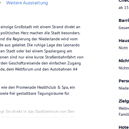
Chec
r
Weitere Ausstattung
ab 15
Barri
 einzige Großstadt mit einem Strand direkt an
Gesam
 politisches Herz machen die Stadt besonders.
und die Regierung der Niederlande wird vom
Haus
e aus geleitet. Die ruhige Lage des Leonardo
Nicht
igen Stadt oder bei einem Spaziergang am
ionen sind nur eine kurze Straßenbahnfahrt von
Nich
rden Geschäftsreisende den einfachen Zugang
Nicht
ande, dem Weltforum und den Autobahnen A4
Pers
n wie den Promenade Healthclub & Spa, ein
Niede
sowie frei gestaltbare Tagungsräume für
Ziel
Welln
t Sie direkt in das Stadtzentrum von Den
Famili
ufsmöglichkeiten verbringen oder eine der
 Binnenhof, den Ridderzaal, den
Hote