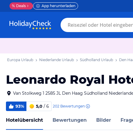
%
Deals
App herunterladen
Europa Urlaub
Niederlande Urlaub
Südholland Urlaub
Den Haa
Leonardo Royal Ho
Van Stolkweg 1 2585 JL Den Haag Südholland Niederland
93%
5,0
/ 6
202
Bewertungen
Hotelübersicht
Bewertungen
Bilder
Frag