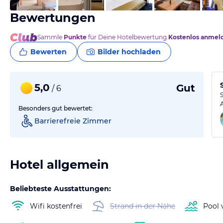
Bewertungen
Sammle
Punkte
für Deine Hotelbewertung.
Kostenlos anmel
Bewerten
Bilder hochladen
5,0
Gut
/ 6
Besonders gut bewertet:
Barrierefreie Zimmer
Hotel allgemein
Beliebteste Ausstattungen:
Wifi kostenfrei
Strand in der Nähe
Pool 