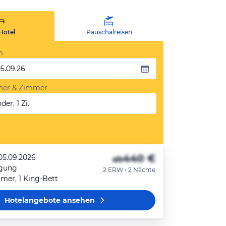
Hotel
Pauschalreisen
m
05.09.26
mer & Zimmer
der, 1 Zi.
440 €
 05.09.2026
ab
egung
2 ERW • 2 Nächte
mer, 1 King-Bett
Hotelangebote
ansehen