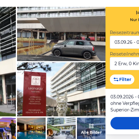
Nur 
Reisezeitrau
03.09.26 - 
Reiseteilneh
2 Erw, 0 Kin
von Marcel, Januar 2018
Filter
03.09.2026 -
ohne Verpfl
Superior-Zim
vom Hotelier, Juni 2022
Alle Bilder
(
301
)