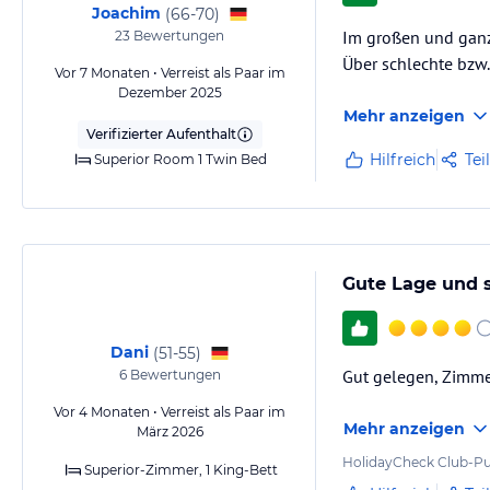
Joachim
(
66-70
)
zahlungspflichtigen, hauseigenen Parkplätze abzustellen.
Im großen und ganz
23
Bewertungen
Über schlechte bzw
Vor 7 Monaten • Verreist als Paar im
Hinweis:
Allgemeine und unverbindliche Hoteliers-/Veranstalter-/K
Dezember 2025
Gewähr und ohne Prüfung durch HolidayCheck. Bitte lies vor der B
Mehr anzeigen
jeweiligen Veranstalters.
Verifizierter Aufenthalt
Hilfreich
Tei
Superior Room 1 Twin Bed
Gute Lage und 
Dani
(
51-55
)
Gut gelegen, Zimmer
6
Bewertungen
Vor 4 Monaten • Verreist als Paar im
Mehr anzeigen
März 2026
HolidayCheck Club-Pu
Superior-Zimmer, 1 King-Bett