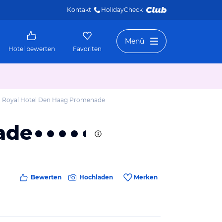
Kontakt
HolidayCheck 
Menü
Hotel bewerten
Favoriten
 Royal Hotel Den Haag Promenade
ade
Bewerten
Hochladen
Merken