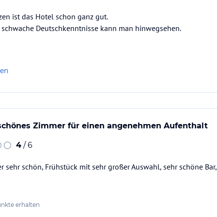
en ist das Hotel schon ganz gut.
. schwache Deutschkenntnisse kann man hinwegsehen.
ataloginformationen. Alle Angaben ohne
uchung die verbindlichen
Angebotsdetails
des
len
schönes Zimmer für einen angenehmen Aufenthalt
4
/ 6
 sehr schön, Frühstück mit sehr großer Auswahl, sehr schöne Bar
nkte erhalten