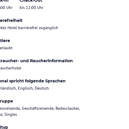
k-In
Check-Out
:00 Uhr
bis 12:00 Uhr
erefreiheit
tes Hotel barrierefrei zugänglich
tiere
 erlaubt
traucher- und Raucherinformation
raucherhotel
onal spricht folgende Sprachen
rländisch, Englisch, Deutsch
gruppe
essreisende, Geschäftsreisende, Badeurlauber,
e, Singles
ltyp