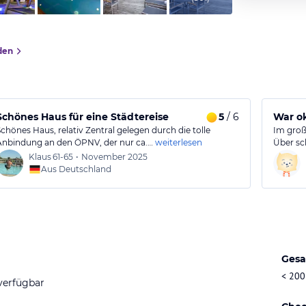
den
Schönes Haus für eine Städtereise
5
/ 6
War ok
Schönes Haus, relativ Zentral gelegen durch die tolle
Im groß
Anbindung an den ÖPNV, der nur ca.…
weiterlesen
Über sc
Klaus
61-65
•
November 2025
Aus Deutschland
Gesa
< 200
verfügbar