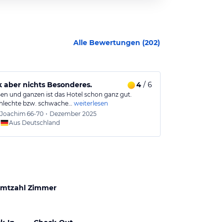
Alle Bewertungen (
202
)
 aber nichts Besonderes.
4
/ 6
Gute Lage 
en und ganzen ist das Hotel schon ganz gut.
Gut gelegen, Z
hlechte bzw. schwache…
weiterlesen
großer Auswahl
Joachim
66-70
•
Dezember 2025
Dani
51
Aus Deutschland
Aus
mtzahl Zimmer