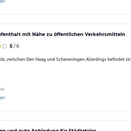
len
enthalt mit Nähe zu öffentlichen Verkehrsmitteln
5
/ 6
b, zwischen Den Haag und Scheveningen. Allerdings befindet sich
ten
len
en und gute Anbindung für Städtetrips.