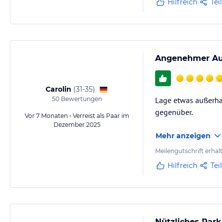
Hilfreich
Tei
Angenehmer Auf
Carolin
(
31-35
)
50
Bewertungen
Lage etwas außerhal
gegenüber.
Vor 7 Monaten • Verreist als Paar im
Dezember 2025
Mehr anzeigen
Meilengutschrift erhal
Hilfreich
Tei
Nützliches Park