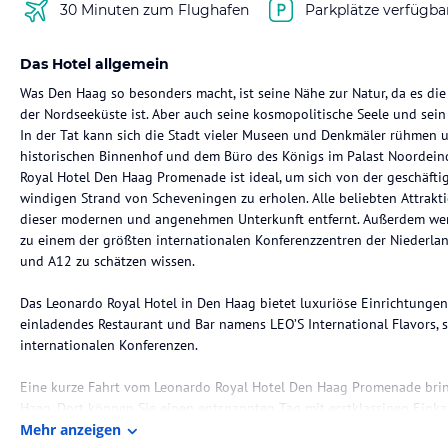
30 Minuten zum Flughafen
Parkplätze verfügba
Das Hotel allgemein
Was Den Haag so besonders macht, ist seine Nähe zur Natur, da es die
der Nordseeküste ist. Aber auch seine kosmopolitische Seele und sein
In der Tat kann sich die Stadt vieler Museen und Denkmäler rühmen 
historischen Binnenhof und dem Büro des Königs im Palast Noordeind
Royal Hotel Den Haag Promenade ist ideal, um sich von der geschäft
windigen Strand von Scheveningen zu erholen. Alle beliebten Attrakt
dieser modernen und angenehmen Unterkunft entfernt. Außerdem we
zu einem der größten internationalen Konferenzzentren der Niederl
und A12 zu schätzen wissen.
Das Leonardo Royal Hotel in Den Haag bietet luxuriöse Einrichtunge
einladendes Restaurant und Bar namens LEO’S International Flavors, 
internationalen Konferenzen.
Eine kurze Fahrt vom Leonardo Royal Hotel Den Haag Promenade bring
Haag. Dort können Sie einen entspannten Tag mit erstklassigen Einka
Weltklasse-Attraktionen wie das Mauritshuis-Museum, Madurodam, den
Mehr anzeigen