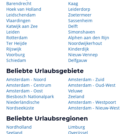
Barendrecht
Kaag
Hoek van Holland
Leiderdorp
Leidschendam
Zoetermeer
Vlaardingen
Sassenheim
Katwijk aan Zee
Delft
Leiden
Simonshaven
Rotterdam
Alphen aan den Rijn
Ter Heijde
Noordwijkerhout
Rijswijk
Kinderdijk
Voorburg
Nieuw-Vennep
Schiedam
Delfgauw
Beliebte Urlaubsgebiete
Amsterdam - Noord
Amsterdam - Zuid
Amsterdam - Centrum
Amsterdam - Oud-West
Amsterdam - Oost
Veluwe
Biesbosch Nationalpark
Zeeland
Niederländische
Amsterdam - Westpoort
Nordseeküste
Amsterdam - Nieuw-West
Beliebte Urlaubsregionen
Nordholland
Limburg
Seeland
Overijssel