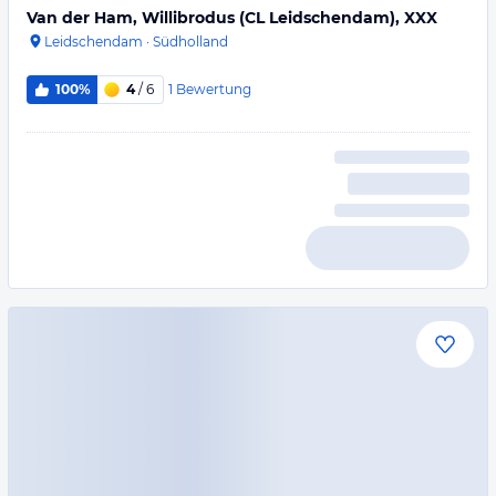
Van der Ham, Willibrodus (CL Leidschendam), XXX
Leidschendam
·
Südholland
1
Bewertung
100%
4
/ 6