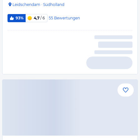
Leidschendam
·
Südholland
55
Bewertungen
93%
4,7
/ 6