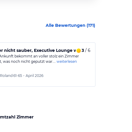
Alle Bewertungen (
171
)
 nicht sauber, Executive Lounge war definitif den Namen ni
3
/ 6
Ich empfehl
 Ankunft bekommt an voller stolz ein Zimmer
Ei sehr schönes
lt, was noch nicht geputzt war.…
weiterlesen
Nähe.
Sehr freundlic
Jennife
Roland
61-65
•
April 2026
Aus
mtzahl Zimmer