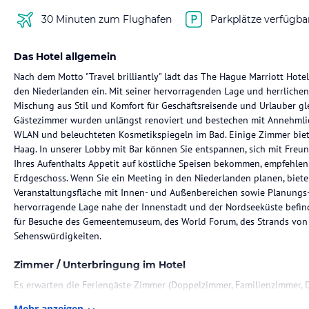
30 Minuten zum Flughafen
Parkplätze verfügba
Das Hotel allgemein
Nach dem Motto "Travel brilliantly" lädt das The Hague Marriott Hote
den Niederlanden ein. Mit seiner hervorragenden Lage und herrlichen 
Mischung aus Stil und Komfort für Geschäftsreisende und Urlauber 
Gästezimmer wurden unlängst renoviert und bestechen mit Annehmli
WLAN und beleuchteten Kosmetikspiegeln im Bad. Einige Zimmer biet
Haag. In unserer Lobby mit Bar können Sie entspannen, sich mit Freu
Ihres Aufenthalts Appetit auf köstliche Speisen bekommen, empfehlen
Erdgeschoss. Wenn Sie ein Meeting in den Niederlanden planen, bieten
Veranstaltungsfläche mit Innen- und Außenbereichen sowie Planungs-
hervorragende Lage nahe der Innenstadt und der Nordseeküste befind
für Besuche des Gemeentemuseum, des World Forum, des Strands von
Sehenswürdigkeiten.
Zimmer / Unterbringung im Hotel
Es erwarten die Feriengäste Zimmer (Doppelzimmer, Familienzimmer, D
Penthouse) voller Komfort. Teil jedes Hotelzimmers ist ein Badezimme
Mehr anzeigen