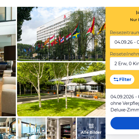
Nur 
Reisezeitrau
04.09.26 - 
Reiseteilneh
2 Erw, 0 Kin
vom Hotelier, Januar 2018
Filter
04.09.2026 -
ohne Verpfl
Deluxe-Zimme
vom Hotelier, Januar 2018
Alle Bilder
(
97
)