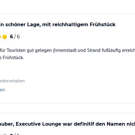
ataloginformationen. Alle Angaben ohne
uchung die verbindlichen
Angebotsdetails
des
in schöner Lage, mit reichhaltigem Frühstück
6
/ 6
 für Touristen gut gelegen (Innenstadt und Strand fußläufig erreic
s Frühstück.
nkte erhalten
len
uber, Executive Lounge war definitif den Namen nic