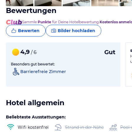
Bewertungen
Sammle
Punkte
für Deine Hotelbewertung.
Kostenlos anmel
Bewerten
Bilder hochladen
4,9
Gut
/ 6
Besonders gut bewertet:
Barrierefreie Zimmer
Hotel allgemein
Beliebteste Ausstattungen:
Wifi kostenfrei
Strand in der Nähe
Pool 