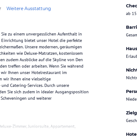
Chec
r
Weitere Ausstattung
ab 15
Barri
l Sie zu einem unvergesslichen Aufenthalt in
Gesam
Einrichtung bietet unser Hotel die perfekte
gleichermaßen. Unsere modernen, geräumigen
Haus
chkeiten wie Deluxe-Matratzen, kostenlosem
Erlau
en zudem Ausblicke auf die Skyline von Den
nden treffen oder arbeiten. Wenn Sie während
Nich
 wir Ihnen unser Hotelrestaurant im
Nicht
 wir Ihnen eine vielseitige
 und Catering-Services. Durch unsere
Pers
en Sie sich zudem in idealer Ausgangsposition
 Scheveningen und weiterer
Niede
Ziel
Gesch
eluxe-Zimmer, Juniorsuite, Appartement,
r. Im Badezimmer befinden sich Bademantel,
Hote