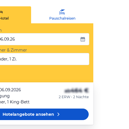
Hotel
Pauschalreisen
m
06.09.26
mer & Zimmer
der, 1 Zi.
464 €
 06.09.2026
ab
egung
2 ERW • 2 Nächte
r, 1 King-Bett
Hotelangebote
ansehen