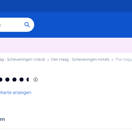
g - Scheveningen Urlaub
Den Haag - Scheveningen Hotels
The Hagu
 Karte anzeigen
en