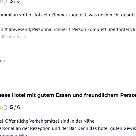
3
/ 6
ommt an voller stolz ein Zimmer zugeteilt, was noch nicht geputz
nitt anwesend, Personnal immer 1 Person komplett überfordert, kei
nitt und käse
ertrocknet, Orangensaft leer, Fräulein musste den holen, nach 11 
a Ketchup. Keineswegs einer Executive lunch würdig.
m gar nicht frisch.
len
ne…
eses Hotel mit gutem Essen und freundlichem Person
5
/ 6
l. Öffentliche Verkehrsmittel sind in der Nähe.
Personal an der Rezeption und der Bar. Kann das hotel guten Gew
 kommen. Mfg