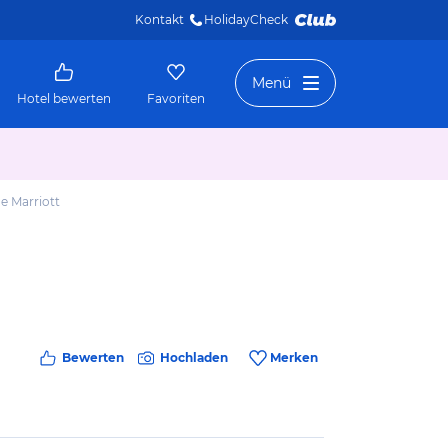
Kontakt
HolidayCheck 
Menü
Hotel bewerten
Favoriten
e Marriott
Bewerten
Hochladen
Merken