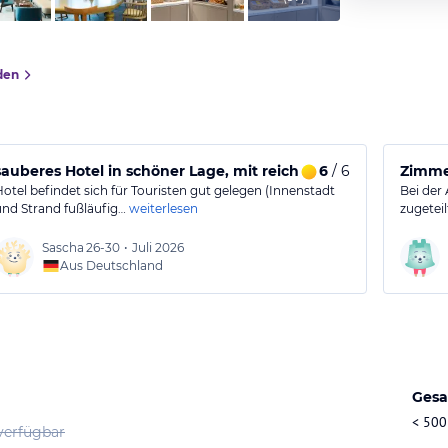
den
sauberes Hotel in schöner Lage, mit reichhaltigem Frühstück
6
/ 6
Zimmer
Hotel befindet sich für Touristen gut gelegen (Innenstadt
Bei der
und Strand fußläufig…
weiterlesen
zugetei
Sascha
26-30
•
Juli 2026
Aus Deutschland
Gesa
< 500
verfügbar