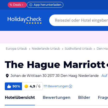
%
Deals
App herunterladen
Europa Urlaub
Niederlande Urlaub
Südholland Urlaub
Den Haa
The Hague Marriott
Johan de Wittlaan 30 2517 JR Den Haag Niederlande
Auf
90%
4,9
/ 6
171
Bewertungen
Hotelübersicht
Bewertungen
Bilder
Frag