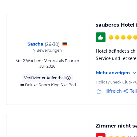
Hinweis:
Allgemeine und unverbindliche Hoteliers-/Veranstalter-/K
Gewähr und ohne Prüfung durch HolidayCheck. Bitte lies vor der B
jeweiligen Veranstalters.
sauberes Hotel 
Sascha
(
26-30
)
Hotel befindet sich
7
Bewertungen
Service und leckere
Vor 2 Wochen • Verreist als Paar im
Juli 2026
Mehr anzeigen
Verifizierter Aufenthalt
HolidayCheck Club-Pu
Deluxe Room King Size Bed
Hilfreich
Tei
Zimmer nicht sa