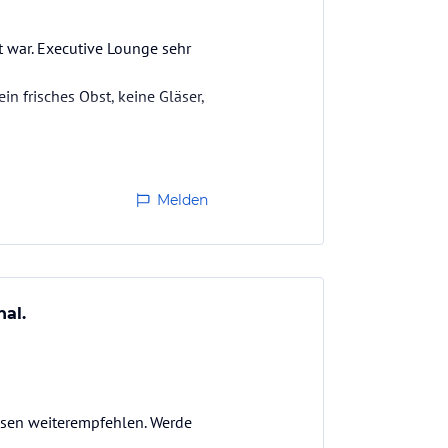
t war. Executive Lounge sehr
n frisches Obst, keine Gläser,
minuten zurück, Konfitüre aus
Melden
al.
issen weiterempfehlen. Werde