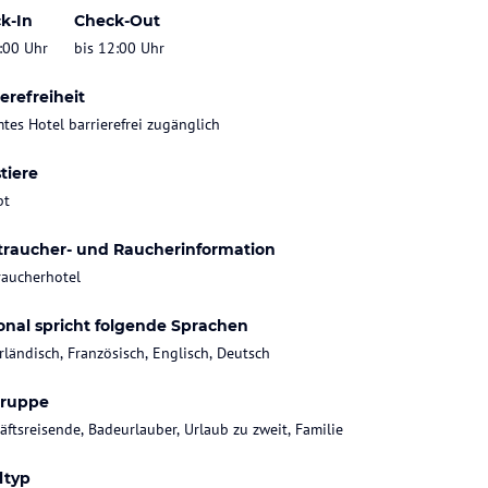
k-In
Check-Out
:00 Uhr
bis 12:00 Uhr
erefreiheit
tes Hotel barrierefrei zugänglich
tiere
bt
traucher- und Raucherinformation
raucherhotel
onal spricht folgende Sprachen
rländisch, Französisch, Englisch, Deutsch
gruppe
äftsreisende, Badeurlauber, Urlaub zu zweit, Familie
ltyp