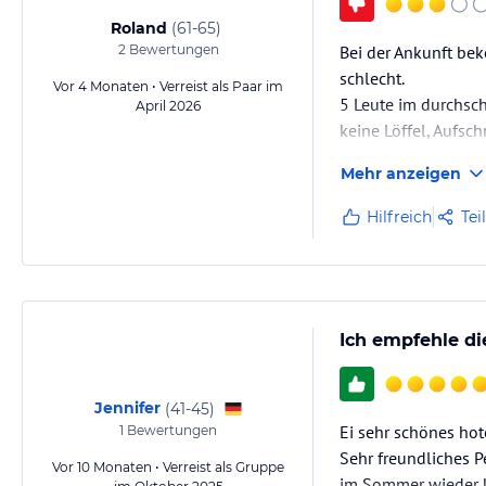
Roland
(
61-65
)
2
Bewertungen
Bei der Ankunft bek
schlecht.
Vor 4 Monaten • Verreist als Paar im
5 Leute im durchsch
April 2026
keine Löffel, Aufsch
Ränder schon fast v
Mehr anzeigen
plastikflaschen à l
Buffet allem in alle
Hilfreich
Tei
3 Tage jedesmal ei
Ich empfehle di
Jennifer
(
41-45
)
Ei sehr schönes hote
1
Bewertungen
Sehr freundliches 
Vor 10 Monaten • Verreist als Gruppe
im Sommer wieder