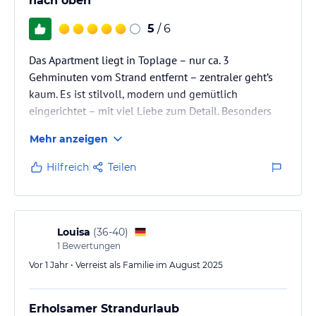
nach oben
Meeresluft und die herrliche Aussicht auf das Meer.
5
/ 6
Hinweis:
Verfasst von HolidayCheck mit Hilfe von KI. Alle
Angaben ohne Gewähr. Bitte lies vor der Buchung die
Das Apartment liegt in Toplage – nur ca. 3
verbindlichen
Angebotsdetails
des jeweiligen Veranstalters.
Gehminuten vom Strand entfernt – zentraler geht’s
kaum. Es ist stilvoll, modern und gemütlich
eingerichtet – mit viel Liebe zum Detail. Besonders
die Betten sind sehr bequem, und die Küche ist
Mehr anzeigen
wirklich gut ausgestattet: Backofen, Spülmaschine,
schönes Geschirr, Toaster, Kaffeemaschine und sogar
Hilfreich
Teilen
ein Akkusauger für Sand oder Krümel – top!
Positiv hervorzuheben ist der wöchentliche
Roomservice: Müllentsorgung, frische Handtücher
Louisa
(
36-40
)
und Auffüllen des Spülequipments (Tabs,…
1
Bewertungen
Vor 1 Jahr • Verreist als Familie im August 2025
Erholsamer Strandurlaub