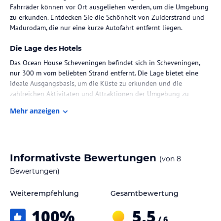
Fahrräder können vor Ort ausgeliehen werden, um die Umgebung
zu erkunden. Entdecken Sie die Schönheit von Zuiderstrand und
Madurodam, die nur eine kurze Autofahrt entfernt liegen.
Die Lage des Hotels
Das Ocean House Scheveningen befindet sich in Scheveningen,
nur 300 m vom beliebten Strand entfernt. Die Lage bietet eine
ideale Ausgangsbasis, um die Küste zu erkunden und die
zahlreichen Aktivitäten und Attraktionen der Umgebung zu
genießen. Zuiderstrand und Madurodam sind nur wenige
Mehr anzeigen
Kilometer entfernt und bieten weitere Möglichkeiten für
Unterhaltung und Freizeit. Der Flughafen Rotterdam Den Haag ist
ebenfalls gut erreichbar und liegt etwa 25 km entfernt.
Zimmer / Unterbringung im Hotel
Informativste Bewertungen
(von
8
Das Ocean House Scheveningen bietet klimatisierte Unterkünfte
Bewertungen)
mit moderner Ausstattung. Jedes Zimmer verfügt über einen
gemütlichen Sitzbereich mit einem Flachbild-TV, ideal zum
Weiterempfehlung
Gesamtbewertung
Entspannen nach einem Tag am Strand. Das private Badezimmer
100
%
5,5
ist mit kostenfreien Pflegeprodukten, einem Haartrockner und
/ 6