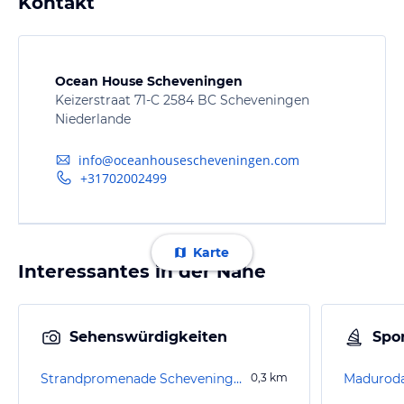
Kontakt
Ocean House Scheveningen
Keizerstraat 71-C 2584 BC Scheveningen
Niederlande
info@oceanhousescheveningen.com
+31702002499
Karte
Interessantes in der Nähe
Sehenswürdigkeiten
Spor
Strandpromenade Scheveningen
0,3
km
Madurod