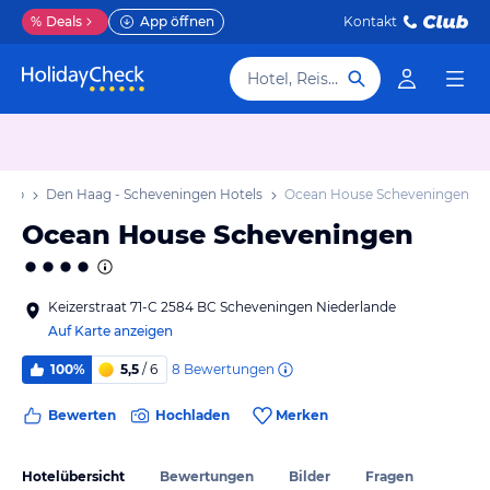
%
Deals
App öffnen
Kontakt
Hotel, Reiseziel
laub
Den Haag - Scheveningen Hotels
Ocean House Scheveningen
Ocean House Scheveningen
Keizerstraat 71-C 2584 BC Scheveningen Niederlande
Auf Karte anzeigen
8
Bewertungen
100%
5,5
/ 6
Bewerten
Hochladen
Merken
Hotelübersicht
Bewertungen
Bilder
Fragen