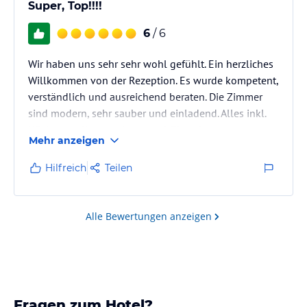
Super, Top!!!!
6
/ 6
Wir haben uns sehr sehr wohl gefühlt. Ein herzliches
Willkommen von der Rezeption. Es wurde kompetent,
verständlich und ausreichend beraten. Die Zimmer
sind modern, sehr sauber und einladend. Alles inkl.
Küche exzellent und passend. Ein sehr
Mehr anzeigen
empfehlenswertes Hotel!!!!!!
Hilfreich
Teilen
Alle Bewertungen anzeigen
Fragen zum Hotel?