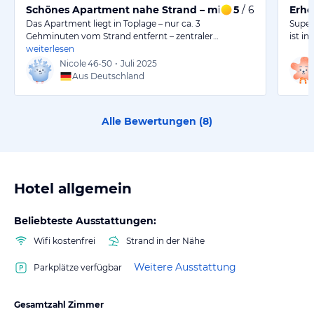
Schönes Apartment nahe Strand – mit Luft nach oben
5
/ 6
Erho
Das Apartment liegt in Toplage – nur ca. 3
Super
Gehminuten vom Strand entfernt – zentraler…
ist in
weiterlesen
Nicole
46-50
•
Juli 2025
Aus Deutschland
Alle Bewertungen (
8
)
Hotel allgemein
Beliebteste Ausstattungen:
Wifi kostenfrei
Strand in der Nähe
Weitere Ausstattung
Parkplätze verfügbar
Gesamtzahl Zimmer