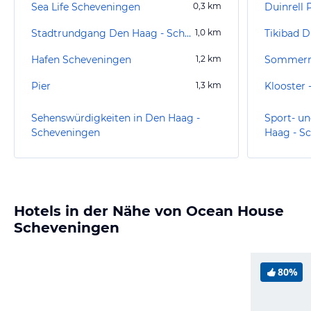
Sea Life Scheveningen
0,3
km
Duinrell 
Stadtrundgang Den Haag - Scheveningen
1,0
km
Tikibad D
Hafen Scheveningen
1,2
km
Sommerr
Pier
1,3
km
Klooster 
Sehenswürdigkeiten in Den Haag -
Sport- un
Scheveningen
Haag - S
Hotels in der Nähe von Ocean House
Scheveningen
80%