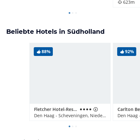
623m
Beliebte Hotels in Südholland
88%
92%
Fletcher Hotel-Restaurant Scheveningen
Carlton B
Den Haag - Scheveningen, Niederlande