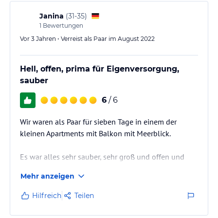
Janina
(
31-35
)
1
Bewertungen
Vor 3 Jahren • Verreist als Paar im August 2022
Hell, offen, prima für Eigenversorgung,
sauber
6
/ 6
Wir waren als Paar für sieben Tage in einem der
kleinen Apartments mit Balkon mit Meerblick.
Es war alles sehr sauber, sehr groß und offen und
wäre vermutlich sehr warm gewesen, wenn es nicht
Mehr anzeigen
noch eine der kälteren Wochen gewesen wäre (im
Schnitt 20-25 Grad Celsius). Man konnte aber alles
Hilfreich
Teilen
gut öffnen und durchlüften, für unsere Zeit kein
Problem.