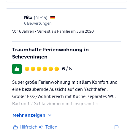
Rita
(
41-45
)
6
Bewertungen
Vor 6 Jahren • Verreist als Familie im Juni 2020
Traumhafte Ferienwohnung in
Scheveningen
6
/ 6
Super große Ferienwohnung mit allem Komfort und
eine bezaubernde Aussicht auf den Yachthafen.
Großer Ess-/Wohnbereich mit Küche, separates WC,
Bad und 2 Schlafzimmern mit insgesamt 5
Boxspringbetten. Tiefgaragenstellpltz war auch
Mehr anzeigen
dabei. Nur wenige Minuten zum Zuiderstrand. Zum
Pier sind es ca. 40 Minuten zu Fuß. Viel Gastronomie
Hilfreich
Teilen
in der Nähe.