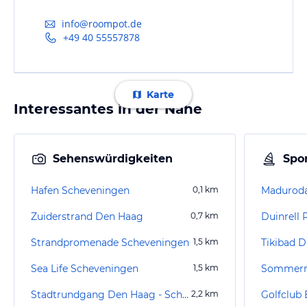
info@roompot.de
+49 40 55557878
Karte
Interessantes in der Nähe
Sehenswürdigkeiten
Spor
Hafen Scheveningen
0,1
km
Madurod
Zuiderstrand Den Haag
0,7
km
Duinrell 
Strandpromenade Scheveningen
1,5
km
Tikibad D
Sea Life Scheveningen
1,5
km
Sommerr
Stadtrundgang Den Haag - Scheveningen
2,2
km
Golfclub