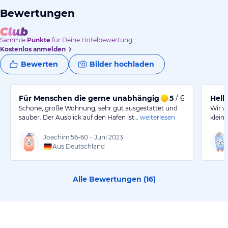
Bewertungen
Sammle
Punkte
für Deine Hotelbewertung.
Kostenlos anmelden
Bewerten
Bilder hochladen
Für Menschen die gerne unabhängig sind und nicht .
5
/ 6
Hell
Schöne, große Wohnung, sehr gut ausgestattet und
Wir w
sauber. Der Ausblick auf den Hafen ist…
weiterlesen
klein
Joachim
56-60
•
Juni 2023
Aus Deutschland
Alle Bewertungen (
16
)