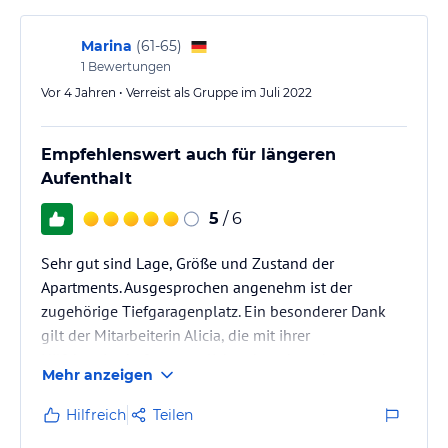
Raumaufteilung war an sich gut, da Toilette und
Badezimmer getrennt waren. Lediglich eine
Marina
(
61-65
)
potentielle dritte Person hätte ihr Bett an einer Wand
1
Bewertungen
des großen…
Vor 4 Jahren • Verreist als Gruppe im Juli 2022
Empfehlenswert auch für längeren
Aufenthalt
5
/ 6
Sehr gut sind Lage, Größe und Zustand der
Apartments. Ausgesprochen angenehm ist der
zugehörige Tiefgaragenplatz. Ein besonderer Dank
gilt der Mitarbeiterin Alicia, die mit ihrer
Hilfsbereitschaft ausgeglichen hat, dass das
Mehr anzeigen
Apartment erst um 16 Uhr betreten werden kann und
bei Abreise um Punkt 10 Uhr nicht mehr zu betreten
Hilfreich
Teilen
ist.