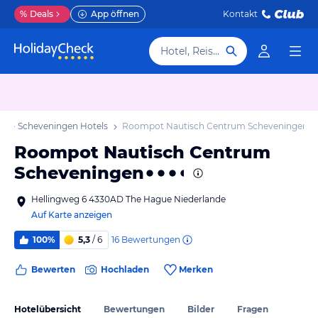
%
Deals
App öffnen
Kontakt
Hotel, Reiseziel
ag - Scheveningen Hotels
Roompot Nautisch Centrum Scheveningen
Roompot Nautisch Centrum
Scheveningen
Hellingweg 6 4330AD The Hague Niederlande
Auf Karte anzeigen
16
Bewertungen
100%
5,3
/ 6
Bewerten
Hochladen
Merken
Hotelübersicht
Bewertungen
Bilder
Fragen