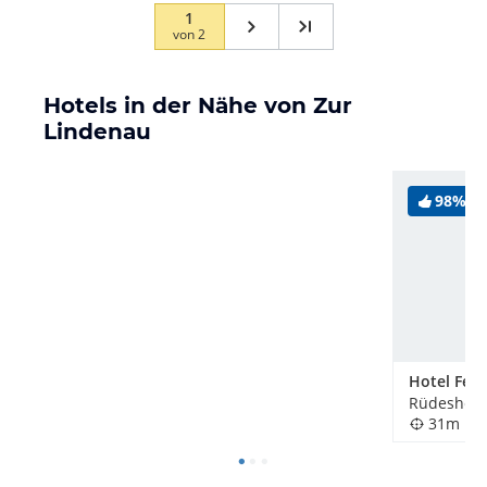
1
von
2
Hotels in der Nähe von Zur
Lindenau
98%
Hotel Fels
31m