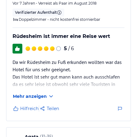
Vor 7 Jahren • Verreist als Paar im August 2018
Verifizierter Aufenthalt
Doppelzimmer - nicht kostenfrei stornierbar
Rüdesheim ist immer eine Reise wert
5
/ 6
Da wir Rüdesheim zu Fuß erkunden wollten war das
Hotel für uns sehr geeignet.
Das Hotel ist sehr gut mann kann auch ausschlafen
da es sehr leise ist obwohl sehr viele Touristen in
Rüdesheim sind, das einzige was ich nicht so toll
Mehr anzeigen
fand ist der Teppichboden ansonsten alles Top.
Wir haben das Hotel ohne Frühstück gebucht und
Hilfreich
Teilen
haben außerhalb gegessen.
Agata
(
31-35
)