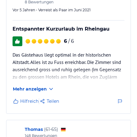
8
Bewertungen
Vor 5 Jahren • Verreist als Paar im Juni 2021
Entspannter Kurzurlaub im Rheingau
6
/ 6
Das Gästehaus liegt optimal in der historischen
Altstadt. Alles ist zu Fuss erreichbar. Die Zimmer sind
ausreichend gross und ruhig gelegen (im Gegensatz
zu den grossen Hotels am Rhein, die von Zuglärm
erschüttert werden!)
Mehr anzeigen
Nur 15 Zimmer und eine Ferienwohnung gehören
zum privat geführten Unternehmen.
Hilfreich
Teilen
Wir sind sehr nett vom Sohn des Hauses empfangen
Christian B. worden, welcher uns alles mit viel
Engagement erklärt und gezeigt hat.
Im Haus gibt es 2 Kühlschränke, die rund um die Uhr
Thomas
(
61-65
)
gekühlte Getränke bereit…
148
Bewertungen