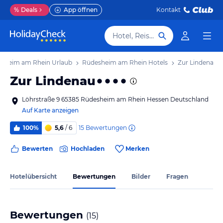
%
Deals
App öffnen
Kontakt
Hotel, Reiseziel
sheim am Rhein Urlaub
Rüdesheim am Rhein Hotels
Zur Lindenau
Zur Lindenau
Löhrstraße 9 65385 Rüdesheim am Rhein Hessen Deutschland
Auf Karte anzeigen
15
Bewertungen
100%
5,6
/ 6
Bewerten
Hochladen
Merken
Hotelübersicht
Bewertungen
Bilder
Fragen
Bewertungen
(
15
)