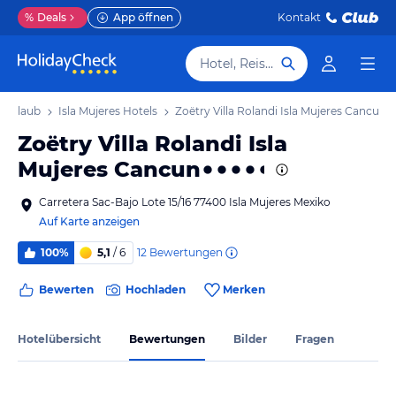
%
Deals
App öffnen
Kontakt
Hotel, Reiseziel
s Urlaub
Isla Mujeres Hotels
Zoëtry Villa Rolandi Isla Mujeres Cancun
Zoëtry Villa Rolandi Isla
Mujeres Cancun
Carretera Sac-Bajo Lote 15/16 77400 Isla Mujeres Mexiko
Auf Karte anzeigen
12
Bewertungen
100%
5,1
/ 6
Bewerten
Hochladen
Merken
Hotelübersicht
Bewertungen
Bilder
Fragen