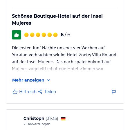
Schönes Boutique-Hotel auf der Insel
Mujeres
6
/ 6
Die ersten fünf Nächte unserer vier Wochen auf
Yucatan verbrachten wir im Hotel Zoetry Villa Rolandi
auf der Insel Mujeres. Das nach später Ankunft auf
Mujeres zugeteilt erhaltene Hotel-Zimmer war
inakzeptabel. Nach einer ersten Übernachtung
Mehr anzeigen
konnten wir jedoch in eine Juniorsuite Ocean Front
mit Balkon wechseln. Hier fühlten wir uns sehr wohl.
Hilfreich
Teilen
Der Strand ist klein aber gut eingerichtet mit
gemütlichen Liegen. Ebenfalls die beiden Pools sind
sehr gepflegt und laden zum Verweilen ein. Speziell
genossen haben wir die…
Christoph
(
31-35
)
2
Bewertungen