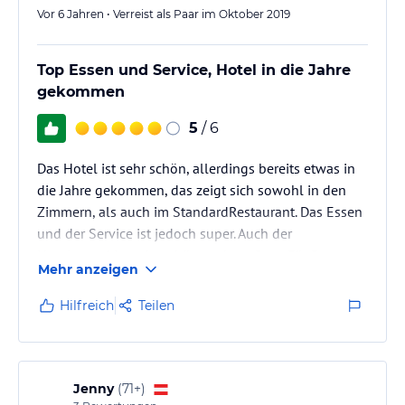
Vor 6 Jahren • Verreist als Paar im Oktober 2019
Top Essen und Service, Hotel in die Jahre
gekommen
5
/ 6
Das Hotel ist sehr schön, allerdings bereits etwas in
die Jahre gekommen, das zeigt sich sowohl in den
Zimmern, als auch im StandardRestaurant. Das Essen
und der Service ist jedoch super. Auch der
Hotelstrand ist sehr schön und gepflegt. Für Paare
Mehr anzeigen
und zum entspannen super geeignet.
Hilfreich
Teilen
Jenny
(
71+
)