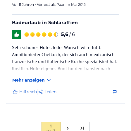
Vor 11 Jahren • Verreist als Paar im Mai 2015
Badeurlaub in Schlaraffien
5,6
/ 6
Sehr schönes Hotel. Jeder Wunsch wir erfüllt.
Ambitionierter Chefkoch, der sich auch mexikanisch-
französische und italienische Küche spezialisiert hat.
Köstlich. Hoteleigenes Boot für den Transfer nach
und von Cancun. Jedes Zimmer mit Jakuzzi. Exklusive
Mehr anzeigen
Lage, deswegen etwas ab vom Schuß. Viele
Amerikaner, kaum Kinder
Hilfreich
Teilen
1
von
2