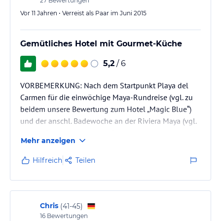
27
Bewertungen
Vor 11 Jahren • Verreist als Paar im Juni 2015
Gemütliches Hotel mit Gourmet-Küche
5,2
/ 6
VORBEMERKUNG: Nach dem Startpunkt Playa del
Carmen für die einwöchige Maya-Rundreise (vgl. zu
beidem unsere Bewertung zum Hotel „Magic Blue“)
und der anschl. Badewoche an der Riviera Maya (vgl.
unsere Bewertung zum großen AI-Hotel „Valentin
Mehr anzeigen
Imperial Maya“) haben wir uns vor dem Abflug noch
ein paar Tage auf der Isla Mujeres gegönnt. Das
Hilfreich
Teilen
Insel-Zoetry (www.zoetryresorts.com/mujeres ) ist
sicher nicht zu Unrecht in den Bewertungsforen das
beste Hotel auf der Isla Mujeres. Ein toller Abschluß
für unseren ersten Mexiko…
Chris
(
41-45
)
16
Bewertungen