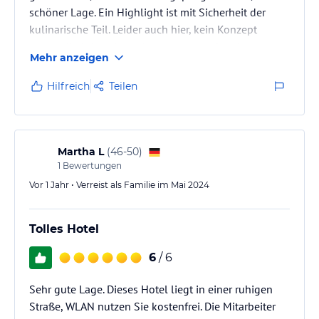
schöner Lage. Ein Highlight ist mit Sicherheit der
kulinarische Teil. Leider auch hier, kein Konzept
gegen die "ich steh um halb sieben auf und komm
Mehr anzeigen
dann gemütlich um zehn wieder - Liegen Reservierer"
- sehr ärgerlich und schade.
Hilfreich
Teilen
Martha L
(
46-50
)
1
Bewertungen
Vor 1 Jahr • Verreist als Familie im Mai 2024
Tolles Hotel
6
/ 6
Sehr gute Lage. Dieses Hotel liegt in einer ruhigen
Straße, WLAN nutzen Sie kostenfrei. Die Mitarbeiter