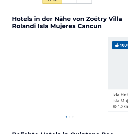
Hotels in der Nähe von Zoëtry Villa
Rolandi Isla Mujeres Cancun
100%
Izla Hotel
Isla Mujer
1,2km