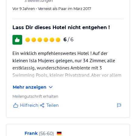
3
Bewertungen
Vor 9 Jahren • Verreist als Paar im März 2017
Lass Dir dieses Hotel nicht entgehen !
6
/ 6
Ein wirklich empfehlenswertes Hotel ! Auf der
kleinen Isla Mujeres gelegen, nur 34 Zimmer, alle
erstklassig, wunderschönes Ambiente mit 3
Swimming Pools, kleiner Privatstrand. Aber vor allem
: HERVORRAGENDES Essen, grosszügig und von
Mehr anzeigen
grossartiger Qualität. Sehr freundliches Personal
(besonders erwähnen möchte ich den Kellner Miguel
Meilengutschrift erhalten
und den Frontman Juan).
Hilfreich
Teilen
Zwei (kleine) Minuspunkte :
1. Kein Schnorcheln in unmittelbarer Näher vom
Hotel.
2. Preis im Spa sind astronomisch - wer bezahlt USD
Frank
(
56-60
)