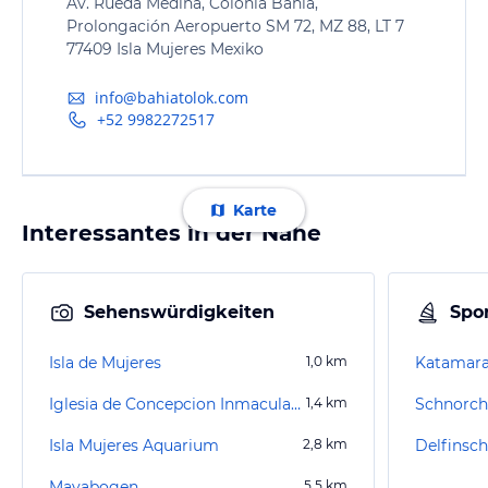
Av. Rueda Medina, Colonia Bahia,
Prolongación Aeropuerto SM 72, MZ 88, LT 7
77409 Isla Mujeres Mexiko
info@bahiatolok.com
+52 9982272517
Karte
Interessantes in der Nähe
Sehenswürdigkeiten
Spor
Isla de Mujeres
1,0
km
Katamaran
Iglesia de Concepcion Inmaculada
1,4
km
Schnorche
Isla Mujeres Aquarium
2,8
km
Delfins
Mayabogen
5,5
km