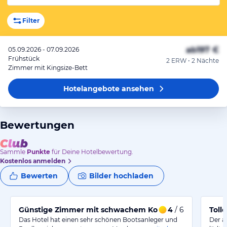
Filter
ab
197 €
05.09.2026 - 07.09.2026
Frühstück
2 ERW • 2 Nächte
Zimmer mit Kingsize-Bett
Hotelangebote
ansehen
Bewertungen
Sammle
Punkte
für Deine Hotelbewertung.
Kostenlos anmelden
Bewerten
Bilder hochladen
Günstige Zimmer mit schwachem Komfort und schöner
4
/ 6
Toll
Das Hotel hat einen sehr schönen Bootsanleger und
Der a