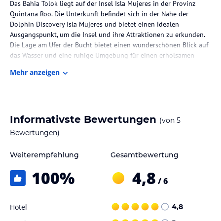
Das Bahia Tolok liegt auf der Insel Isla Mujeres in der Provinz
Quintana Roo. Die Unterkunft befindet sich in der Nähe der
Dolphin Discovery Isla Mujeres und bietet einen idealen
Ausgangspunkt, um die Insel und ihre Attraktionen zu erkunden.
Die Lage am Ufer der Bucht bietet einen wunderschönen Blick auf
das Wasser und eine ruhige Umgebung für einen erholsamen
Aufenthalt. Das Unterwassermuseum von Cancún ist ebenfalls
Mehr anzeigen
leicht zu erreichen und bietet eine einzigartige Erfahrung für
Taucher und Schnorchler.
Zimmer / Unterbringung im Hotel
Informativste Bewertungen
(von
5
Die Unterkünfte im Bahia Tolok sind komfortabel und bieten alle
Annehmlichkeiten, die Sie für einen angenehmen Aufenthalt
Bewertungen)
benötigen. Jede Wohneinheit ist klimatisiert und verfügt über eine
gut ausgestattete Küche mit einer Mikrowelle, einem Kühlschrank
Weiterempfehlung
Gesamtbewertung
und einem Essbereich. Das kostenlose WLAN ermöglicht es Ihnen,
100
%
4,8
mit Ihren Lieben in Verbindung zu bleiben oder Ihre Urlaubsfotos
/ 6
zu teilen.
Gastronomie im Hotel
Hotel
4,8
Das Bahia Tolok bietet keine Verpflegungsmöglichkeiten vor Ort,