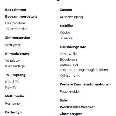
Badezimmer
Zugang
Badezimmerdetails
Aussenzugang
Haartrockner
Mobiliar
Toilettenartikel
Küche
Zimmerservice
Sitzecke
Verfügbar
Haushaltsgeräte
Klimatisierung
Mikrowelle
Bügeleisen
Ventilator
Kaffee- und
Klimaanlage
Teezubereitungsmöglichkeiten
TV-Empfang
Kühlschrank
Kabel-TV
Weitere Zimmerinformationen
Pay-TV
Feuermelder
Multimedia
Safe
Fernseher
Weckservice/Wecker
Bettentyp
Zimmertypen