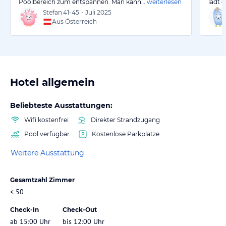
Poolbereich zum entspannen. Man kann…
weiterlesen
lädt 
Stefan
41-45
•
Juli 2025
Aus Österreich
Hotel allgemein
Beliebteste Ausstattungen:
Wifi kostenfrei
Direkter Strandzugang
Pool verfügbar
Kostenlose Parkplätze
Weitere Ausstattung
Gesamtzahl Zimmer
< 50
Check-In
Check-Out
ab 15:00 Uhr
bis 12:00 Uhr