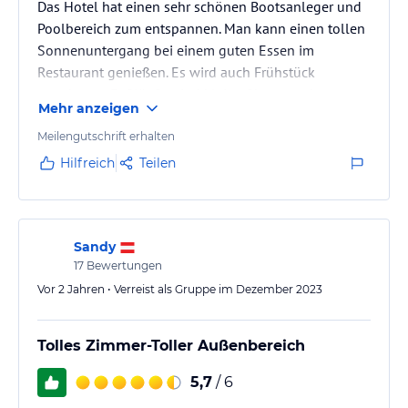
Das Hotel hat einen sehr schönen Bootsanleger und
Poolbereich zum entspannen. Man kann einen tollen
Sonnenuntergang bei einem guten Essen im
Restaurant genießen. Es wird auch Frühstück
angeboten. Fußläufig sind kleine Shops und
Mehr anzeigen
Restaurants erreichbar.
Meilengutschrift erhalten
Hilfreich
Teilen
Sandy
17
Bewertungen
Vor 2 Jahren • Verreist als Gruppe im Dezember 2023
Tolles Zimmer-Toller Außenbereich
5,7
/ 6