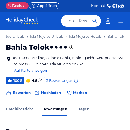
%
Deals
App öffnen
Kontakt
Hotel, Reiseziel
na Roo Urlaub
Isla Mujeres Urlaub
Isla Mujeres Hotels
Bahia Tolok
Bahia Tolok
Av. Rueda Medina, Colonia Bahia, Prolongación Aeropuerto SM
72, MZ 88, LT 7 77409 Isla Mujeres Mexiko
Auf Karte anzeigen
5
Bewertungen
100%
4,8
/ 6
Bewerten
Hochladen
Merken
Hotelübersicht
Bewertungen
Fragen