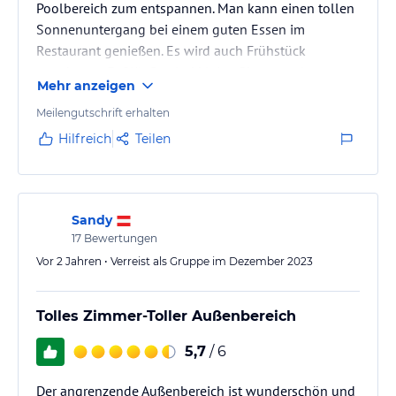
Poolbereich zum entspannen. Man kann einen tollen
Sonnenuntergang bei einem guten Essen im
Restaurant genießen. Es wird auch Frühstück
angeboten. Fußläufig sind kleine Shops und
Mehr anzeigen
Restaurants erreichbar.
Meilengutschrift erhalten
Hilfreich
Teilen
Sandy
17
Bewertungen
Vor 2 Jahren • Verreist als Gruppe im Dezember 2023
Tolles Zimmer-Toller Außenbereich
5,7
/ 6
Der angrenzende Außenbereich ist wunderschön und