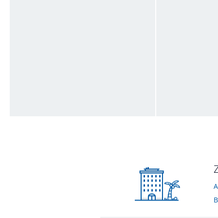
Pool
Sport & Freizeit
vom Hotelier • Juli 2017
vom Hotelier • Mai
Außenansicht
Pool
vom Hotelier • November 2014
vom Hotelier • No