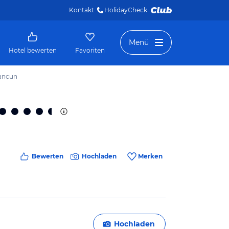
Kontakt
HolidayCheck 
Menü
Hotel bewerten
Favoriten
Cancun
Bewerten
Hochladen
Merken
Hochladen