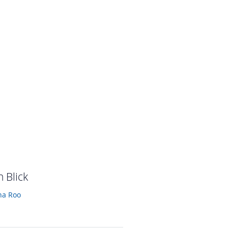
Außenansicht
vom Hotelier • November 2014
n Blick
na Roo