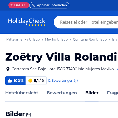
%
Deals
App herunterladen
Mittelamerika Urlaub
Mexiko Urlaub
Quintana Roo Urlaub
Isl
Zoëtry Villa Roland
Carretera Sac-Bajo Lote 15/16 77400 Isla Mujeres Mexiko
100%
5,1
/ 6
12
Bewertungen
Hotelübersicht
Bewertungen
Bilder
Frag
Bilder
(
9
)