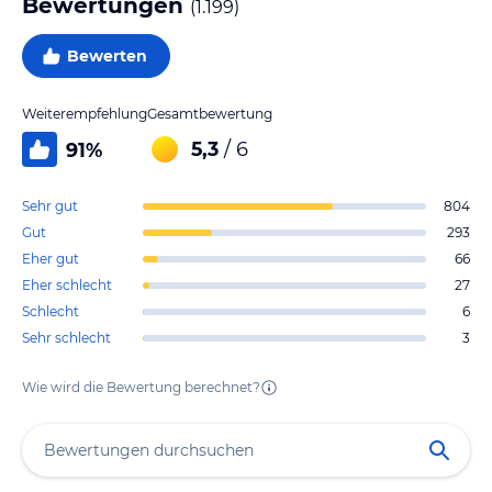
Bewertungen
(
1.199
)
Bewerten
Weiterempfehlung
Gesamtbewertung
5,3
/ 6
91
%
Sehr gut
804
Gut
293
Eher gut
66
Eher schlecht
27
Schlecht
6
Sehr schlecht
3
Wie wird die Bewertung berechnet?