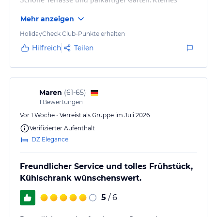
Manko: telefonische Erreichbarkeit vor Anreise
Mehr anzeigen
schwierig, KI funktioniert schlecht.
HolidayCheck Club-Punkte erhalten
Hilfreich
Teilen
Maren
(
61-65
)
1
Bewertungen
Vor 1 Woche • Verreist als Gruppe im Juli 2026
Verifizierter Aufenthalt
DZ Elegance
Freundlicher Service und tolles Frühstück,
Kühlschrank wünschenswert.
5
/ 6