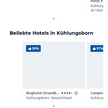
Hotel Pola
Kühlungsb
105m
Beliebte Hotels in Kühlungsborn
99%
97%
Ringhotel Strandblick
Kühlungsborn, Deutschland
Kühlungsb