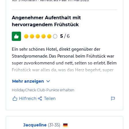
Angenehmer Aufenthalt mit
hervorragendem Frühstück
5
/ 6
Ein sehr schönes Hotel, direkt gegenüber der
Strandpromenade. Das Personal beim Frühstück war
super zuvorkommend und nett, selten so erlebt. Beim
Frühstück war alles da, was das Herz begehrt, super
Qualität. Super geschlafen auf einem tollen Kissen (
Mehr anzeigen
dies kann man käuflich erwerben, vielleicht beim
nächsten Besuch ). Es war auch angenehm leise im
HolidayCheck Club-Punkte erhalten
Hotel, so haben wir es gern.
Hilfreich
Teilen
Einen Abend , leider nicht, da kann das Hotel aber
nicht dafür. Muss man um 21 Uhr Kinder schreiend
und trampend über den Flur rennen lassen…
Jacqueline
(
31-35
)