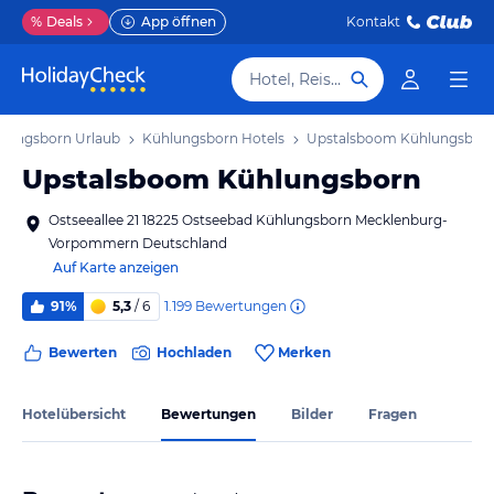
%
Deals
App öffnen
Kontakt
Hotel, Reiseziel
lungsborn Urlaub
Kühlungsborn Hotels
Upstalsboom Kühlungsbor
Upstalsboom Kühlungsborn
Ostseeallee 21 18225 Ostseebad Kühlungsborn Mecklenburg-
Vorpommern Deutschland
Auf Karte anzeigen
1.199
Bewertungen
91%
5,3
/ 6
Bewerten
Hochladen
Merken
Hotelübersicht
Bewertungen
Bilder
Fragen