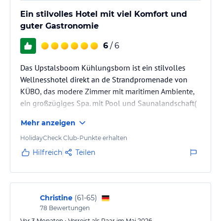
Ein stilvolles Hotel mit viel Komfort und
guter Gastronomie
6
/ 6
Das Upstalsboom Kühlungsborn ist ein stilvolles
Wellnesshotel direkt an de Strandpromenade von
KÜBO, das modere Zimmer mit maritimen Ambiente,
ein großzügiges Spa. mit Pool und Saunalandschaft(
leider ist das Dampfbad defekt das haben wir sehr
Mehr anzeigen
bedauert ) sowie eine ausgezeichnete Gastronomie
bietet. Die Kombination aus erstklassiger Lage nur
HolidayCheck Club-Punkte erhalten
wenige Schritte vom Ostseestrand entfernt und
Hilfreich
Teilen
hochwertigem Service macht es zu einer idealen
Adresse für einen erholsamen Ostseeurlaub.
Christine
(
61-65
)
78
Bewertungen
Vor 3 Monaten • Verreist als Paar im Mai 2026