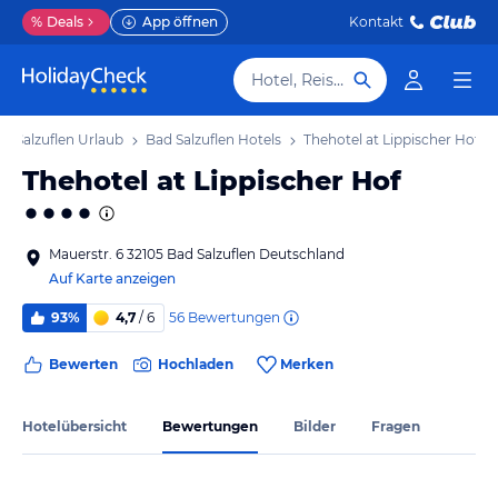
%
Deals
App öffnen
Kontakt
Hotel, Reiseziel
d Salzuflen Urlaub
Bad Salzuflen Hotels
Thehotel at Lippischer Hof
Thehotel at Lippischer Hof
Mauerstr. 6 32105 Bad Salzuflen Deutschland
Auf Karte anzeigen
56
Bewertungen
93%
4,7
/ 6
Bewerten
Hochladen
Merken
Hotelübersicht
Bewertungen
Bilder
Fragen