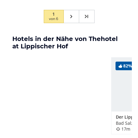
Chance offiziell angebotene Behandlungen zu
buchen... die dann erlebte Massage war nicht zu
1
von
6
professionell und…
Hotels in der Nähe von Thehotel
at Lippischer Hof
82%
Der Lippis
Bad Salzuf
17m