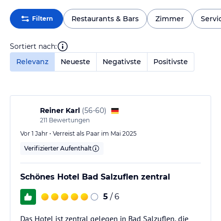
Restaurants & Bars
Zimmer
Servi
Filtern
Sortiert nach:
Relevanz
Neueste
Negativste
Positivste
Reiner Karl
(
56-60
)
211
Bewertungen
Vor 1 Jahr • Verreist als Paar im Mai 2025
Verifizierter Aufenthalt
Schönes Hotel Bad Salzuflen zentral
5
/ 6
Das Hotel ist zentral gelegen in Bad Salzuflen, die