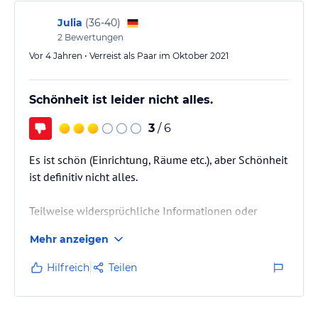
Julia
(
36-40
)
2
Bewertungen
Vor 4 Jahren • Verreist als Paar im Oktober 2021
Schönheit ist leider nicht alles.
3
/ 6
Es ist schön (Einrichtung, Räume etc.), aber Schönheit
ist definitiv nicht alles.
Teilweise widersprüchliche Informationen oder
(absichtliches?) Auslassen von Infos (zu
Mehr anzeigen
geschlossenen Restaurants aufgrund eines Covid
Falls beim Küchenpersonal...alles nur zufällig durch
Hilfreich
Teilen
unser gezieltes Nachfragen erfahren!), kurzfristige
Erhöhung der Parkgebühr, personelle
Unterbesetzung im Massagebereich und somit keine