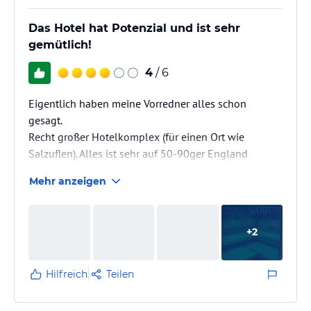
Das Hotel hat Potenzial und ist sehr
gemütlich!
4
/ 6
Eigentlich haben meine Vorredner alles schon
gesagt.
Recht großer Hotelkomplex (für einen Ort wie
Salzuflen). Alles ist sehr auf 50-90ger England
getrimmt und zieht sich wirklich toll durch das
Mehr anzeigen
komplette Hotel und angrenzende Lokale. Das wirkt
ein bisschen altbacken, aber auch edel. Ich fand es
sehr gemütlich! Grundlegend sagen wir: "Ein Hotel
+
2
mit Potenzial!" Wenn da das Wörtchen, wenn nicht
wehr. 85% vom Personal haben null Ahnung und ist
selbst bei Kleinigkeiten überfordert. Das zieht sich
Hilfreich
Teilen
leider durch das…