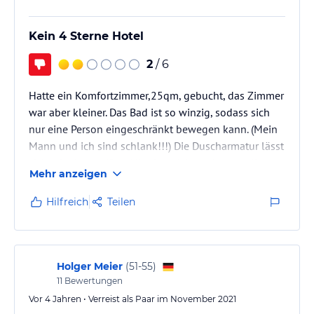
Kein 4 Sterne Hotel
2
/ 6
Hatte ein Komfortzimmer,25qm, gebucht, das Zimmer
war aber kleiner. Das Bad ist so winzig, sodass sich
nur eine Person eingeschränkt bewegen kann. (Mein
Mann und ich sind schlank!!!) Die Duscharmatur lässt
sich mit eingeseiften Händen nicht mehr anstellen
Mehr anzeigen
und an lassen geht nicht, da auch diese winzig ist
und man immer den Wasserstrahl der Regendusche
Hilfreich
Teilen
mitbekommt. Das Personal an der Rezeption ist sehr
jung und desinteressiert. Wissen die einfachsten
Fragen nicht zu beantworten. Das Restaurant ist
überteuert und die…
Holger Meier
(
51-55
)
11
Bewertungen
Vor 4 Jahren • Verreist als Paar im November 2021