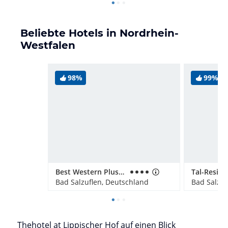
Beliebte Hotels in Nordrhein-
Westfalen
98%
99%
Best Western Plus Hotel Ostertor
Tal-Reside
Bad Salzuflen, Deutschland
Bad Salzuf
Thehotel at Lippischer Hof auf einen Blick