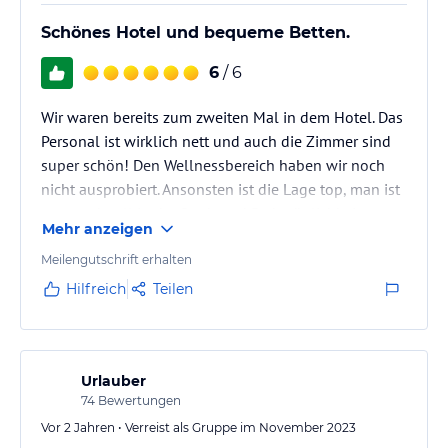
Schönes Hotel und bequeme Betten.
6
/ 6
Wir waren bereits zum zweiten Mal in dem Hotel. Das
Personal ist wirklich nett und auch die Zimmer sind
super schön! Den Wellnessbereich haben wir noch
nicht ausprobiert. Ansonsten ist die Lage top, man ist
super schnell in der Stadt und Parkmöglichkeiten
Mehr anzeigen
gibt es auch direkt im Hotel gegen Bezahlung. Wir
kommen bestimmt wieder!
Meilengutschrift erhalten
Hilfreich
Teilen
Urlauber
74
Bewertungen
Vor 2 Jahren • Verreist als Gruppe im November 2023