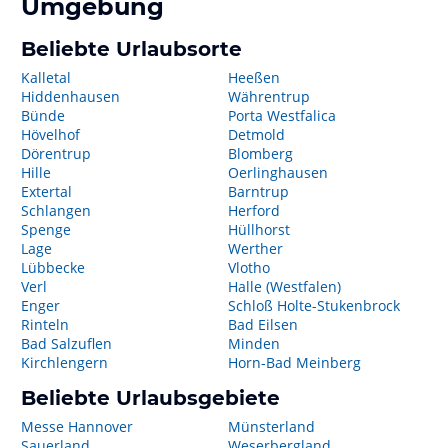
Umgebung
Beliebte Urlaubsorte
Kalletal
Heeßen
Hiddenhausen
Währentrup
Bünde
Porta Westfalica
Hövelhof
Detmold
Dörentrup
Blomberg
Hille
Oerlinghausen
Extertal
Barntrup
Schlangen
Herford
Spenge
Hüllhorst
Lage
Werther
Lübbecke
Vlotho
Verl
Halle (Westfalen)
Enger
Schloß Holte-Stukenbrock
Rinteln
Bad Eilsen
Bad Salzuflen
Minden
Kirchlengern
Horn-Bad Meinberg
Beliebte Urlaubsgebiete
Messe Hannover
Münsterland
Sauerland
Weserbergland