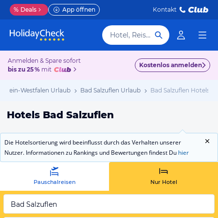
%
Deals
App öffnen
Kontakt
Hotel, Reiseziel
Anmelden & Spare sofort
Kostenlos anmelden
bis zu 25 %
mit
drhein-Westfalen Urlaub
Bad Salzuflen Urlaub
Bad Salzuflen Hotels
Hotels Bad Salzuflen
Die Hotelsortierung wird beeinflusst durch das Verhalten unserer
Nutzer. Informationen zu Rankings und Bewertungen findest Du
hier
Pauschalreisen
Nur Hotel
Bad Salzuflen