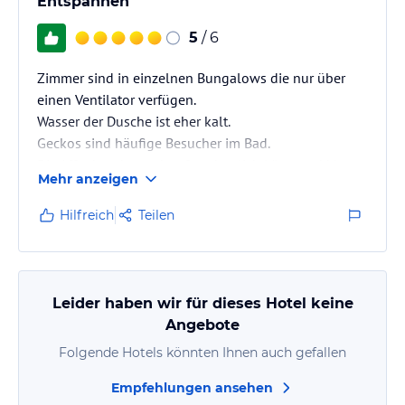
Entspannen
5
/ 6
Zimmer sind in einzelnen Bungalows die nur über
einen Ventilator verfügen.
Wasser der Dusche ist eher kalt.
Geckos sind häufige Besucher im Bad.
Die Affenbande macht oft ordentlich Lärm und klaut
Mehr anzeigen
gerne Sachen die draußen unbewacht vor dem
Bungalow liegen.
Hilfreich
Teilen
Essen ist sehr lecker.
Leider haben wir für dieses Hotel keine
Angebote
Folgende Hotels könnten Ihnen auch gefallen
Empfehlungen ansehen