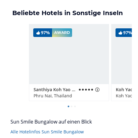
Beliebte Hotels in Sonstige Inseln
97%
97%
AWARD
Santhiya Koh Yao Yai Resort & Spa
Koh Yao Ya
Phru Nai, Thailand
Koh Yao Ya
Sun Smile Bungalow auf einen Blick
Alle Hotelinfos Sun Smile Bungalow