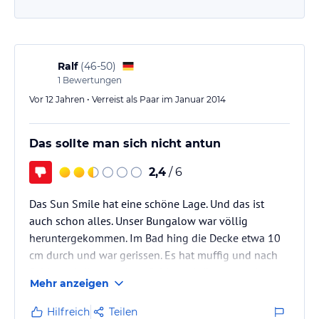
Ralf
(
46-50
)
1
Bewertungen
Vor 12 Jahren • Verreist als Paar im Januar 2014
Das sollte man sich nicht antun
2,4
/ 6
Das Sun Smile hat eine schöne Lage. Und das ist
auch schon alles. Unser Bungalow war völlig
heruntergekommen. Im Bad hing die Decke etwa 10
cm durch und war gerissen. Es hat muffig und nach
Schimmelpilz gerochen. Schimmelpilz war auch an
Mehr anzeigen
der Decke deutlich sichtbar. Von 4 Fenstern waren 3
mit Farbe überstrichen und ließen sich nicht öffnen.
Hilfreich
Teilen