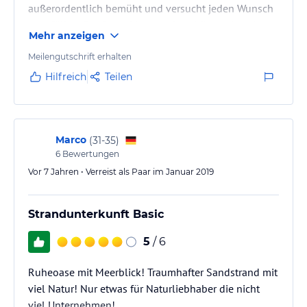
außerordentlich bemüht und versucht jeden Wunsch
zu erfüllen. Der Strand ist wunderschön und sauber.
Mehr anzeigen
Das Essen im eigenen Restaurant war jedes Mal sehr
gut.
Meilengutschrift erhalten
Hilfreich
Teilen
Marco
(
31-35
)
6
Bewertungen
Vor 7 Jahren • Verreist als Paar im Januar 2019
Strandunterkunft Basic
5
/ 6
Ruheoase mit Meerblick! Traumhafter Sandstrand mit
viel Natur! Nur etwas für Naturliebhaber die nicht
viel Unternehmen!