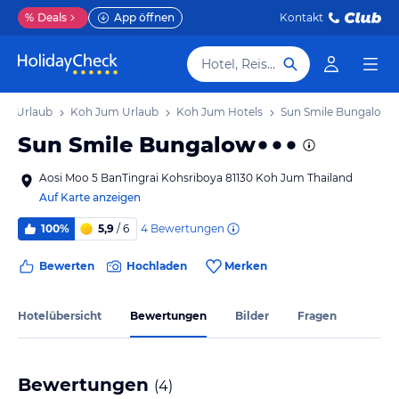
%
Deals
App öffnen
Kontakt
Hotel, Reiseziel
eln Urlaub
Koh Jum Urlaub
Koh Jum Hotels
Sun Smile Bungalow
Sun Smile Bungalow
Aosi Moo 5 BanTingrai Kohsriboya 81130 Koh Jum Thailand
Auf Karte anzeigen
4
Bewertungen
100%
5,9
/ 6
Bewerten
Hochladen
Merken
Hotelübersicht
Bewertungen
Bilder
Fragen
Bewertungen
(
4
)