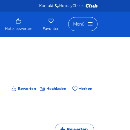
Kontakt
HolidayCheck 
Menü
Hotel bewerten
Favoriten
Bewerten
Hochladen
Merken
Bewerten