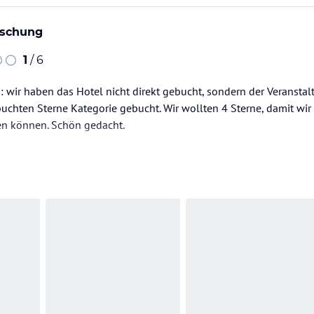
uschung
1
/ 6
 wir haben das Hotel nicht direkt gebucht, sondern der Veranstalt
chten Sterne Kategorie gebucht. Wir wollten 4 Sterne, damit wir
fen können. Schön gedacht.
 Tag an, an dem es 40C in London waren und setzten uns in die L
 unsere Koffer und Buchungen hatte- dafür kann das Hotel jedoch
aben fast eine…