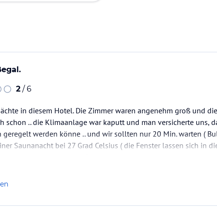
ßegal.
2
/ 6
 Nächte in diesem Hotel. Die Zimmer waren angenehm groß und di
ch schon .. die Klimaanlage war kaputt und man versicherte uns,
 geregelt werden könne .. und wir sollten nur 20 Min. warten ( Bul
einer Saunanacht bei 27 Grad Celsius ( die Fenster lassen sich in 
ir nach viel Agression und Rumgeschei ein anderes…
len