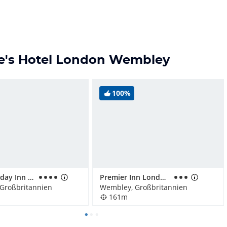
ge's Hotel London Wembley
100%
Hotel Holiday Inn London Wembley
Premier Inn London Wembley Stadium hotel
Großbritannien
Wembley, Großbritannien
161m