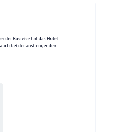
er der Busreise hat das Hotel
 auch bei der anstrengenden
obby, da wir auf unseren Bus
 nichts, sondern der