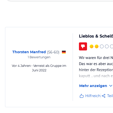
Lieblos & Schei
Thorsten Manfred
(
56-60
)
Wir waren für drei
1
Bewertungen
Das war es aber au
Vor 4 Jahren • Verreist als Gruppe im
hinter der Rezeption
Juni 2022
kaputt .. und nach 
öffnen) erhielten w
Mehr anzeigen
Hilfreich
Tei