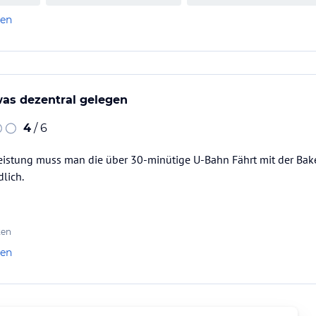
len
twas dezentral gelegen
4
/ 6
Leistung muss man die über 30-minütige U-Bahn Fährt mit der Bak
dlich.
ten
len