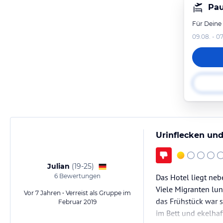
Pau
Für Deine
09.08. - 07
Urinflecken und
Julian
(
19-25
)
6
Bewertungen
Das Hotel liegt neb
Viele Migranten lu
Vor 7 Jahren • Verreist als Gruppe im
das Frühstück war s
Februar 2019
im Bett und ekelhaf