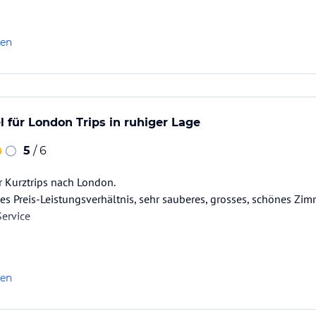
fassbar!
len
l für London Trips in ruhiger Lage
5
/ 6
r Kurztrips nach London.
tes Preis-Leistungsverhältnis, sehr sauberes, grosses, schönes Zim
Service
len