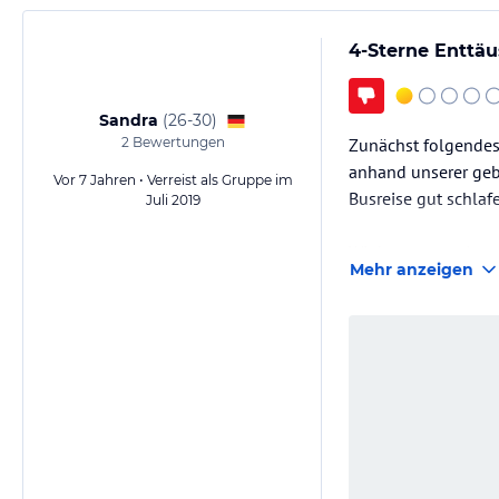
4-Sterne Enttä
Sandra
(
26-30
)
2
Bewertungen
Zunächst folgendes:
anhand unserer gebu
Vor 7 Jahren • Verreist als Gruppe im
Busreise gut schla
Juli 2019
Wir kamen an einem
Mehr anzeigen
warten mussten (der
Veranstalter). Wir h