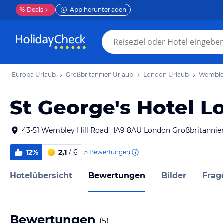
%
Deals
App herunterladen
Europa Urlaub
Großbritannien Urlaub
London Urlaub
Wemble
St George's Hotel
43-51 Wembley Hill Road HA9 8AU London Großbritannie
12%
2,1
/ 6
5
Bewertungen
Hotelübersicht
Bewertungen
Bilder
Frag
Bewertungen
(
5
)