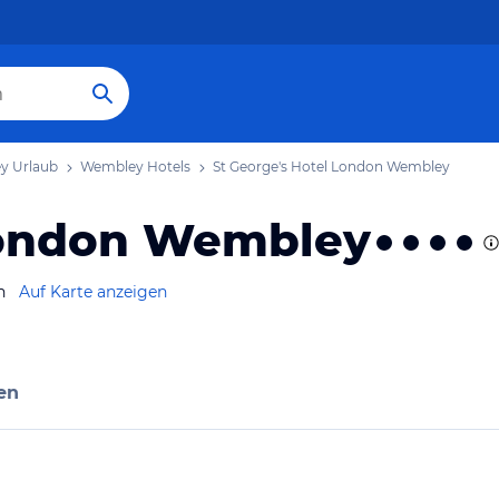
y Urlaub
Wembley Hotels
St George's Hotel London Wembley
 London Wembley
n
Auf Karte anzeigen
en