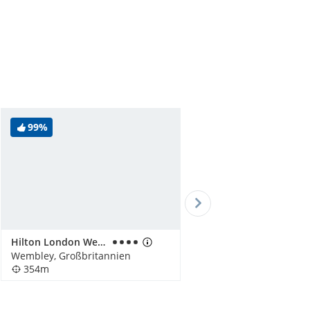
99%
Hilton London Wembley
Wembley, Großbritannien
354m