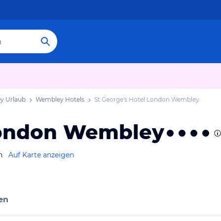
y Urlaub
Wembley Hotels
St George's Hotel London Wembley
 London Wembley
n
Auf Karte anzeigen
en