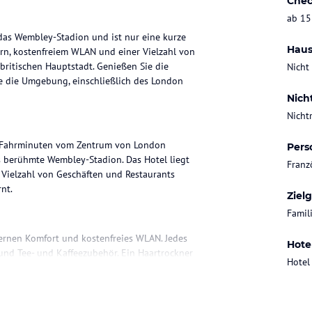
Chec
ab 15
f das Wembley-Stadion und ist nur eine kurze
Haus
n, kostenfreiem WLAN und einer Vielzahl von
 britischen Hauptstadt. Genießen Sie die
Nicht
ie die Umgebung, einschließlich des London
Nich
Nicht
 20 Fahrminuten vom Zentrum von London
Pers
s berühmte Wembley-Stadion. Das Hotel liegt
Franz
 Vielzahl von Geschäften und Restaurants
nt.
Ziel
Famil
dernen Komfort und kostenfreies WLAN. Jedes
Hote
und Tee- und Kaffeezubehör. Ein Haartrockner
Hotel