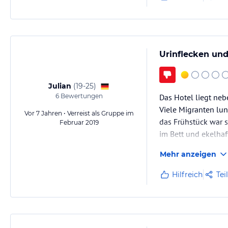
Urinflecken und
Julian
(
19-25
)
6
Bewertungen
Das Hotel liegt neb
Viele Migranten lu
Vor 7 Jahren • Verreist als Gruppe im
das Frühstück war s
Februar 2019
im Bett und ekelhaf
nachvollziehbar. Un
Mehr anzeigen
Hilfreich
Tei