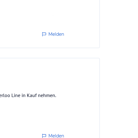
obby, da wir auf unseren Bus
 nichts, sondern der
Melden
erloo Line in Kauf nehmen.
Melden