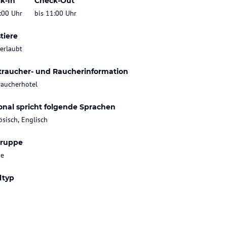
k-In
Check-Out
:00 Uhr
bis 11:00 Uhr
tiere
 erlaubt
traucher- und Raucherinformation
raucherhotel
onal spricht folgende Sprachen
ösisch, Englisch
gruppe
ie
ltyp