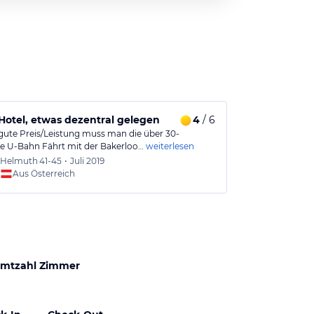
 Hotel, etwas dezentral gelegen
4
/ 6
Urinflecken
 gute Preis/Leistung muss man die über 30-
Das Hotel lieg
e U-Bahn Fährt mit der Bakerloo…
weiterlesen
WembleyStadion
Helmuth
41-45
•
Juli 2019
Julian
1
Aus Österreich
Aus
mtzahl Zimmer