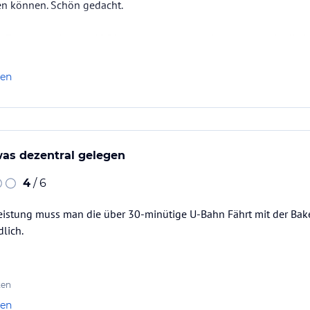
fen können. Schön gedacht.
 Tag an, an dem es 40C in London waren und setzten uns in die L
 unsere Koffer und Buchungen hatte- dafür kann das Hotel jedoch
aben fast eine…
len
twas dezentral gelegen
4
/ 6
Leistung muss man die über 30-minütige U-Bahn Fährt mit der Bak
dlich.
ten
len