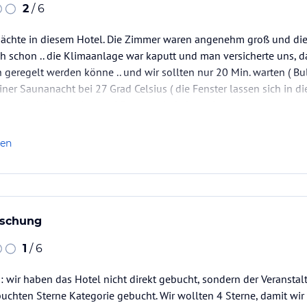
2
/ 6
 Nächte in diesem Hotel. Die Zimmer waren angenehm groß und di
ch schon .. die Klimaanlage war kaputt und man versicherte uns,
 geregelt werden könne .. und wir sollten nur 20 Min. warten ( Bul
einer Saunanacht bei 27 Grad Celsius ( die Fenster lassen sich in 
ir nach viel Agression und Rumgeschei ein anderes…
len
uschung
1
/ 6
 wir haben das Hotel nicht direkt gebucht, sondern der Veranstalt
chten Sterne Kategorie gebucht. Wir wollten 4 Sterne, damit wir