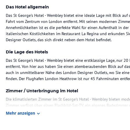
Das Hotel allgemein
Das St George's Hotel - Wembley bietet eine ideale Lage mit Blick au
Fahrt vom Zentrum von London entfernt. Mit seinen modernen Zimmer
Annehmlichkeiten ist es die perfekte Wahl für einen Aufenthalt in der
italienischen Köstlichkeiten im Restaurant La Regina und erkunden S
Designer Outlets, das sich direkt neben dem Hotel befindet.
Die Lage des Hotels
Das St George's Hotel - Wembley bietet eine erstklassige Lage, nur
entfernt. Von hier aus haben Sie einen atemberaubenden Blick auf da
auch in unmittelbarer Nähe des London Designer Outlets, wo Sie eine
finden. Der Flughafen London Heathrow ist nur 45 Fahrminuten entfer
Zimmer / Unterbringung im Hotel
Die klimatisierten Zimmer im St George's Hotel - Wembley bieten mo
Zimmer verfügt über einen Flachbild-Sat-TV, ein eigenes Badezimmer 
und eine Minibar sind ebenfalls vorhanden.
Mehr anzeigen
Gastronomie im Hotel