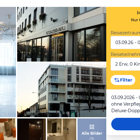
Nur 
Reisezeitrau
03.09.26 - 
Reiseteilneh
2 Erw, 0 Kin
von Expedia
Filter
03.09.2026 -
ohne Verpfl
von Expedia
Alle Bilder
(
3
)