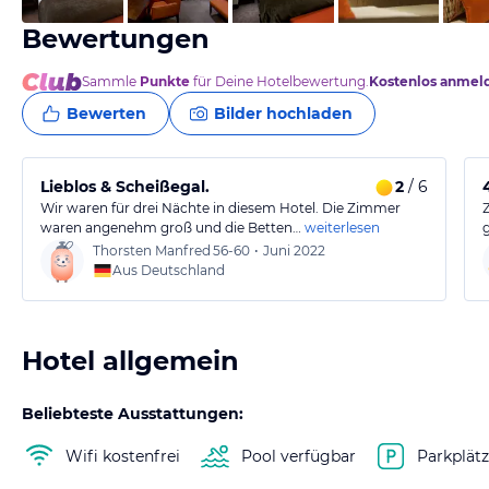
Bewertungen
Sammle
Punkte
für Deine Hotelbewertung.
Kostenlos anmel
Bewerten
Bilder hochladen
Lieblos & Scheißegal.
2
/ 6
Wir waren für drei Nächte in diesem Hotel. Die Zimmer
waren angenehm groß und die Betten…
weiterlesen
Thorsten Manfred
56-60
•
Juni 2022
Aus Deutschland
Hotel allgemein
Beliebteste Ausstattungen:
Wifi kostenfrei
Pool verfügbar
Parkplät