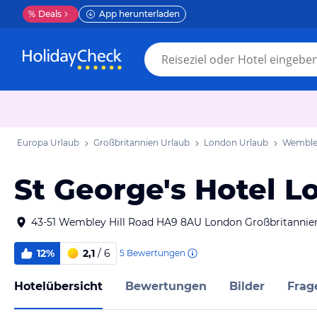
%
Deals
App herunterladen
Europa Urlaub
Großbritannien Urlaub
London Urlaub
Wemble
St George's Hotel
43-51 Wembley Hill Road HA9 8AU London Großbritannie
12%
2,1
/ 6
5
Bewertungen
Hotelübersicht
Bewertungen
Bilder
Frag