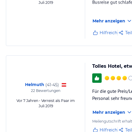
Busreise gut schla
Juli 2019
Wir kamen an einem
Mehr anzeigen
warten mussten (der
Veranstalter). Wir h
Hilfreich
Tei
Tolles Hotel, e
Helmuth
(
41-45
)
Für die gute Preis/
22
Bewertungen
Personal sehr freun
Vor 7 Jahren • Verreist als Paar im
Juli 2019
Mehr anzeigen
Meilengutschrift erhal
Hilfreich
Tei