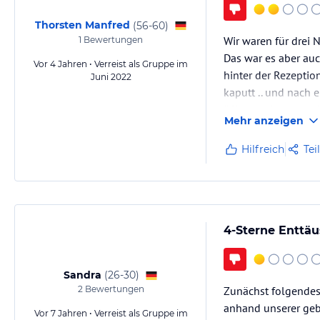
Thorsten Manfred
(
56-60
)
Wir waren für drei
1
Bewertungen
Das war es aber au
Vor 4 Jahren • Verreist als Gruppe im
hinter der Rezeption
Juni 2022
kaputt .. und nach 
öffnen) erhielten w
Mehr anzeigen
Hilfreich
Tei
4-Sterne Enttä
Sandra
(
26-30
)
2
Bewertungen
Zunächst folgendes:
anhand unserer gebu
Vor 7 Jahren • Verreist als Gruppe im