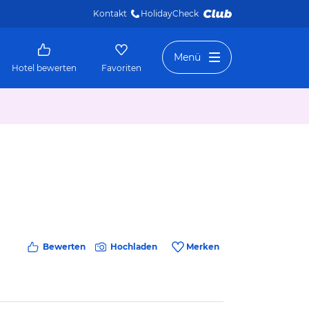
Kontakt
HolidayCheck 
Menü
Hotel bewerten
Favoriten
Bewerten
Hochladen
Merken