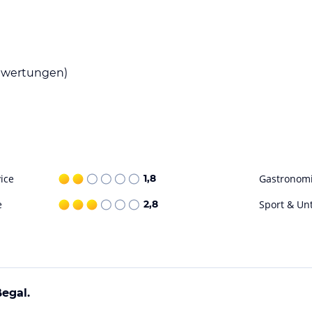
nt La Regina, wo Sie köstliche Gerichte der
em kontinentalen oder englischen Frühstück,
wertungen)
e und einen Tourenschalter, um Ihren
finden Sie auch zwei U-Bahnhöfe, von denen
ie Wembley Arena ist nur einen 6-minütigen
ohne Gewähr. Bitte lies vor der Buchung die
ice
1,8
Gastronom
e
2,8
Sport & Un
ßegal.