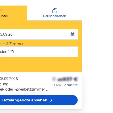
Hotel
Pauschalreisen
m
05.09.26
mer & Zimmer
der, 1 Zi.
937 €
 05.09.2026
ab
egung
2 ERW • 2 Nächte
Deluxe-Doppel- oder -Zweibettzimmer (2x TwinBed)
Hotelangebote
ansehen