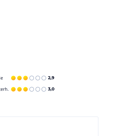
ie
2,9
terh.
3,0