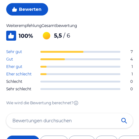
Bewerten
Weiterempfehlung
Gesamtbewertung
5,5
/ 6
100
%
Sehr gut
7
Gut
4
Eher gut
1
Eher schlecht
1
Schlecht
0
Sehr schlecht
0
Wie wird die Bewertung berechnet?