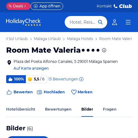
%
Deals
App öffnen
Kontakt
Hotel, Reiseziel
 del Sol Urlaub
Malaga Urlaub
Malaga Hotels
Room Mate Valeria
Room Mate Valeria
Plaza del Poeta Alfonso Canales, 5 29001 Málaga Spanien
Auf Karte anzeigen
13
Bewertungen
100%
5,5
/ 6
Bewerten
Hochladen
Merken
Hotelübersicht
Bewertungen
Bilder
Fragen
Bilder
(
6
)