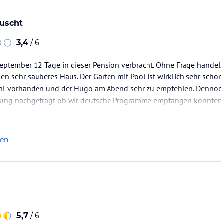
äuscht
3,4
/ 6
ptember 12 Tage in dieser Pension verbracht. Ohne Frage handelt
hen sehr sauberes Haus. Der Garten mit Pool ist wirklich sehr schö
hl vorhanden und der Hugo am Abend sehr zu empfehlen. Dennoch
hung nachgefragt ob wir deutsche Programme empfangen könnte
sichert , RTL , Pro 7 Sat etc wären vorhanden WLAN auch in der 
len
5,7
/ 6