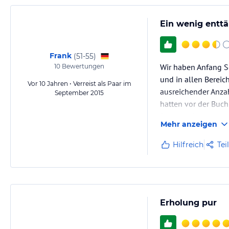
Ein wenig entt
Frank
(
51-55
)
Wir haben Anfang Se
10
Bewertungen
und in allen Bereic
Vor 10 Jahren • Verreist als Paar im
ausreichender Anza
September 2015
hatten vor der Buc
Dies wurde uns ver
Mehr anzeigen
Hilfreich
Tei
Erholung pur