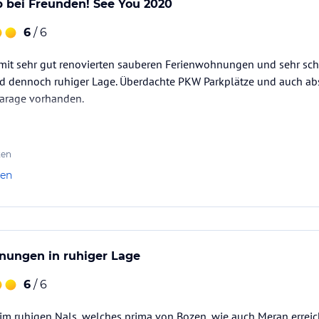
 bei Freunden! See You 2020
6
/ 6
it sehr gut renovierten sauberen Ferienwohnungen und sehr sc
nd dennoch ruhiger Lage. Überdachte PKW Parkplätze und auch abs
Garage vorhanden.
ten
len
nungen in ruhiger Lage
6
/ 6
 im ruhigen Nals, welches prima von Bozen, wie auch Meran erreic