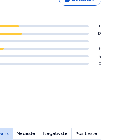
11
12
1
6
4
0
vanz
Neueste
Negativste
Positivste