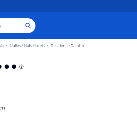
aub
Nalles / Nals Hotels
Residence Reinhild
en