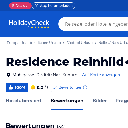
%
Deals
App herunterladen
Europa Urlaub
Italien Urlaub
Südtirol Urlaub
Nalles / Nals Url
Residence Reinhild
Mühlgasse 10 39010 Nals Südtirol
Auf Karte anzeigen
100%
6,0
/ 6
34
Bewertungen
Hotelübersicht
Bewertungen
Bilder
Frag
Bewertungen
(
34
)