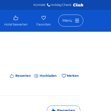
Kontakt
HolidayCheck 
Menü
Hotel bewerten
Favoriten
Bewerten
Hochladen
Merken
Bewerten