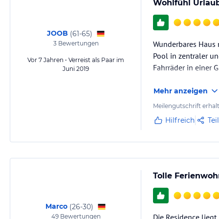
Wohlfühl Urlaub
JOOB
(
61-65
)
Wunderbares Haus m
3
Bewertungen
Pool in zentraler u
Vor 7 Jahren • Verreist als Paar im
Fahrräder in einer 
Juni 2019
Mehr anzeigen
Meilengutschrift erhal
Hilfreich
Tei
Tolle Ferienwoh
Marco
(
26-30
)
Die Residence liegt
49
Bewertungen