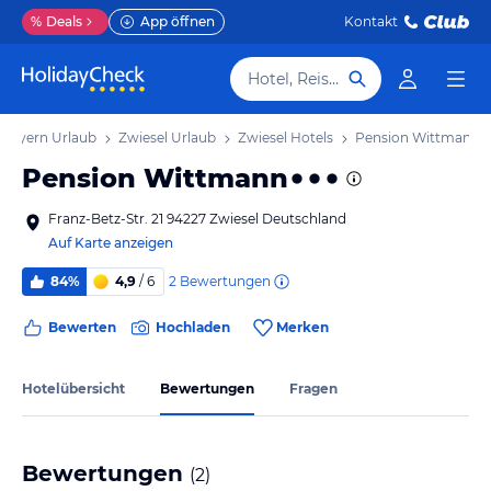
%
Deals
App öffnen
Kontakt
Hotel, Reiseziel
Bayern Urlaub
Zwiesel Urlaub
Zwiesel Hotels
Pension Wittmann
Pension Wittmann
Franz-Betz-Str. 21 94227 Zwiesel Deutschland
Auf Karte anzeigen
2
Bewertungen
84%
4,9
/ 6
Bewerten
Hochladen
Merken
Hotelübersicht
Bewertungen
Fragen
Bewertungen
(
2
)