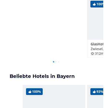
100%
GlasHotel 
Zwiesel, D
312m
Beliebte Hotels in Bayern
100%
93%