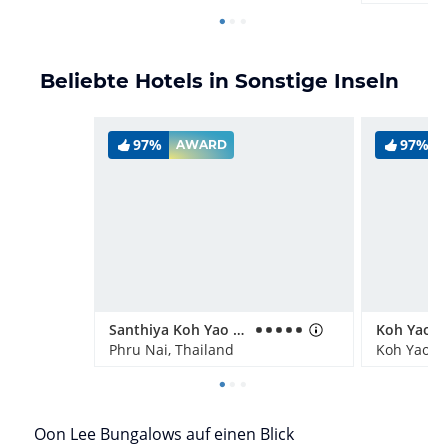
Beliebte Hotels in Sonstige Inseln
97%
97%
AWARD
Santhiya Koh Yao Yai Resort & Spa
Koh Yao Ya
Phru Nai, Thailand
Koh Yao Ya
Oon Lee Bungalows auf einen Blick