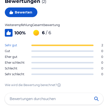
Bewertungen
(
2
)
Bewerten
Weiterempfehlung
Gesamtbewertung
6
/ 6
100
%
Sehr gut
2
Gut
0
Eher gut
0
Eher schlecht
0
Schlecht
0
Sehr schlecht
0
Wie wird die Bewertung berechnet?