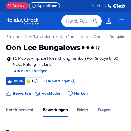
%
Deals
App öffnen
Kontakt
Hotel, Reiseziel
seln Urlaub
Koh Jum Urlaub
Koh Jum Hotels
Oon Lee Bungalows
Oon Lee Bungalows
119 Moo 5, Amphoe Nuea Khlong Tambon Koh Sriboya 81130
Nuea Khlong Thailand
Auf Karte anzeigen
2
Bewertungen
100%
6
/ 6
Bewerten
Hochladen
Merken
Hotelübersicht
Bewertungen
Bilder
Fragen