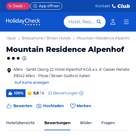
%
Deals
App öffnen
Kontakt
Hotel, Reiseziel
en Urlaub
Bressanone / Brixen Hotels
Mountain Residence Alpenhof
Mountain Residence Alpenhof
Afers - Sankt Georg 22 Hotel Alpenhof KG/s.a.s. d. Gasser Renate
39042 Afers - Plose / Brixen Südtirol Italien
Auf Karte anzeigen
23
Bewertungen
100%
5,9
/ 6
Bewerten
Hochladen
Merken
Hotelübersicht
Bewertungen
Bilder
Fragen