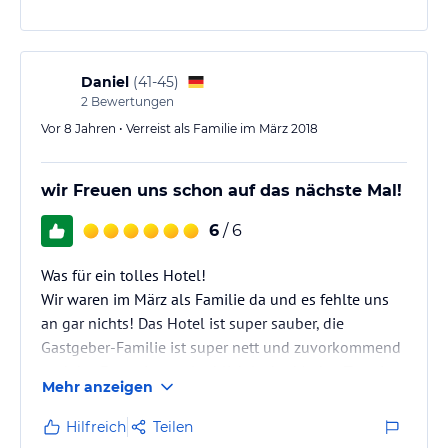
noch selbst! Jeden Tag ein anderes Menü und zu
Sylvester noch eine Extraüberraschung!
Wir freuen uns schon auf unseren nächsten Besuch
Daniel
(
41-45
)
im Alpenhof in Afers!
2
Bewertungen
Familie…
Vor 8 Jahren • Verreist als Familie im März 2018
wir Freuen uns schon auf das nächste Mal!
6
/ 6
Was für ein tolles Hotel!
Wir waren im März als Familie da und es fehlte uns
an gar nichts! Das Hotel ist super sauber, die
Gastgeber-Familie ist super nett und zuvorkommend
und das Essen ist unglaublich lecker! Jeden Tag ein
Mehr anzeigen
anderes Menü!
Wir freuen uns schon auf unseren nächsten Besuch
Hilfreich
Teilen
im Alpenhof in Afers!