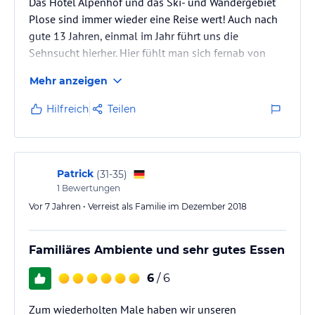
Das Hotel Alpenhof und das Ski- und Wandergebiet
Plose sind immer wieder eine Reise wert! Auch nach
gute 13 Jahren, einmal im Jahr führt uns die
Sehnsucht hierher. Hier fühlt man sich fernab von
Massentourismus, Stress und Hektik absolut gut
Mehr anzeigen
aufgehoben. Immer wieder gern kehren wir bei
Familie G. ein, ob mit einer größeren Skitruppe oder
Hilfreich
Teilen
als Familie mit Hund. Ein herzlicher Empfang und
eine entspannte Zeit sind uns sicher.
Patrick
(
31-35
)
1
Bewertungen
Vor 7 Jahren • Verreist als Familie im Dezember 2018
Familiäres Ambiente und sehr gutes Essen
6
/ 6
Zum wiederholten Male haben wir unseren