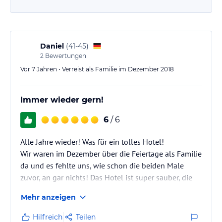
Daniel
(
41-45
)
2
Bewertungen
Vor 7 Jahren • Verreist als Familie im Dezember 2018
Immer wieder gern!
6
/ 6
Alle Jahre wieder! Was für ein tolles Hotel!
Wir waren im Dezember über die Feiertage als Familie
da und es fehlte uns, wie schon die beiden Male
zuvor, an gar nichts! Das Hotel ist super sauber, die
Gastgeber-Familie ist super nett, zuvorkommend und
Mehr anzeigen
lässt sich durch nichts aus der Ruhe bringen! Das
Essen ist unglaublich lecker! Hier kocht die Oma
Hilfreich
Teilen