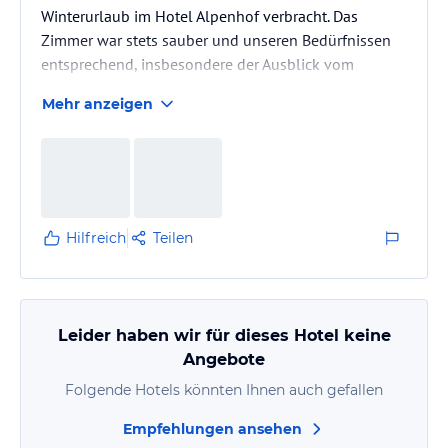
Winterurlaub im Hotel Alpenhof verbracht. Das
Zimmer war stets sauber und unseren Bedürfnissen
entsprechend, insbesondere der Ausblick vom
zimmereigenen Balkon in Richtung Dolomiten ist
Mehr anzeigen
herausragend.
Gestärkt durch ein leckeres Frühstück geht es mit
dem hoteleigenen Bustransfer in etwa fünf Minuten
in das nahegelegene Skigebiet PLOSE. Nach einem
Tag an der frischen Bergluft lädt der Saunabereich
(oder die Hotelbar) zum Erholen und Entspannen ein.
Hilfreich
Teilen
Abgerundet wird der Abend vom…
Leider haben wir für dieses Hotel keine
Angebote
Folgende Hotels könnten Ihnen auch gefallen
Empfehlungen ansehen