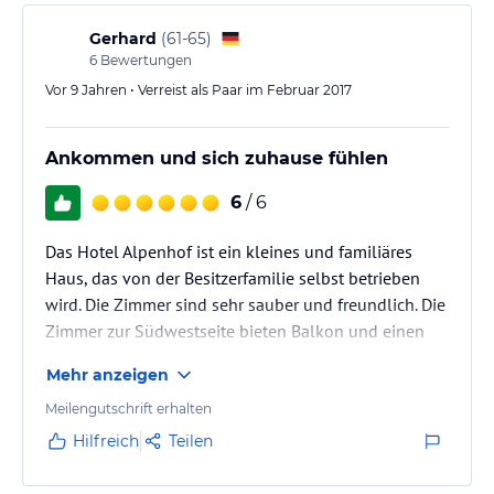
Gerhard
(
61-65
)
6
Bewertungen
Vor 9 Jahren • Verreist als Paar im Februar 2017
Ankommen und sich zuhause fühlen
6
/ 6
Das Hotel Alpenhof ist ein kleines und familiäres
Haus, das von der Besitzerfamilie selbst betrieben
wird. Die Zimmer sind sehr sauber und freundlich. Die
Zimmer zur Südwestseite bieten Balkon und einen
herrlichen Blick auf die Dolomiten. Die Atmosphäre
Mehr anzeigen
des Hauses ist mit "Ankommen und sich zuhause
fühlen" bestens beschrieben. Die Küche biete
Meilengutschrift erhalten
hervorragende Kost: bodenständig, regional und vor
Hilfreich
Teilen
allem alles selbst gekocht. Hier kocht die Chefin
tatsächlich noch selbst und sie versteht ihr