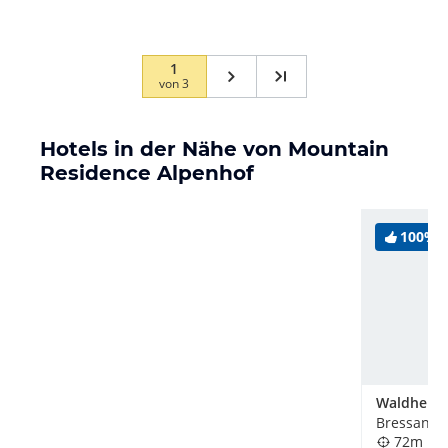
Handwerk. Sonderwünsche…
1
von
3
Hotels in der Nähe von Mountain
Residence Alpenhof
100%
Bressanone
72m