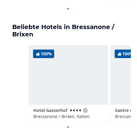
Beliebte Hotels in Bressanone /
Brixen
100%
100%
Hotel Gasserhof
Bressanone / Brixen, Italien
Bressanone