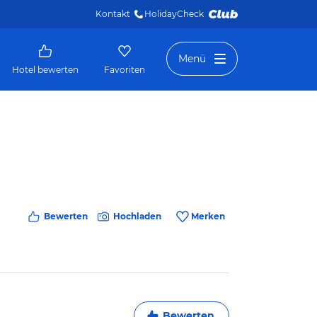
Kontakt
HolidayCheck 
Menü
Hotel bewerten
Favoriten
Bewerten
Hochladen
Merken
Bewerten