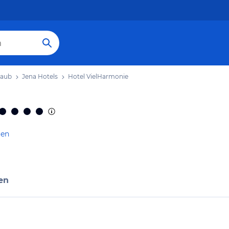
laub
Jena Hotels
Hotel VielHarmonie
gen
en