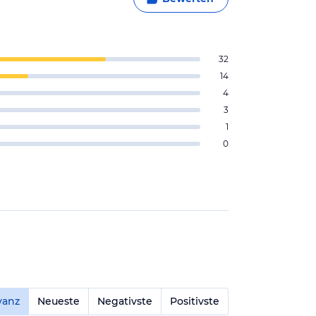
32
14
4
3
1
0
vanz
Neueste
Negativste
Positivste