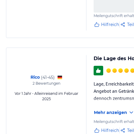
Meilengutschrift erhal
Hilfreich
Tei
Die Lage des Hot
Rico
(
41-45
)
Lage, Erreichbarkei
2
Bewertungen
Angebot an Getränke
Vor 1 Jahr • Alleinreisend im Februar
dennoch zentrumsnah
2025
Mehr anzeigen
Meilengutschrift erhal
Hilfreich
Tei