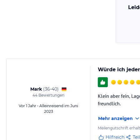
Leid
Würde ich jeder
Mark
(
36-40
)
44
Bewertungen
Klein aber fein, La
freundlich.
Vor 1 Jahr • Alleinreisend im Juni
2023
Mehr anzeigen
Meilengutschrift erhal
Hilfreich
Tei