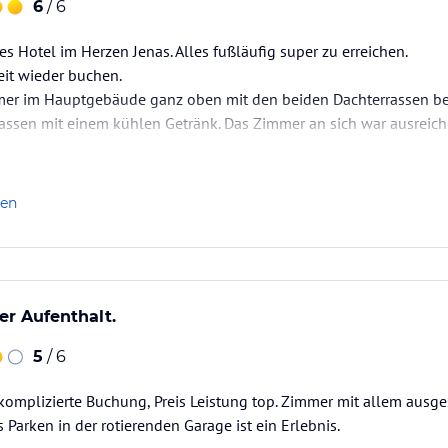
6
/ 6
res Hotel im Herzen Jenas. Alles fußläufig super zu erreichen.
eit wieder buchen.
mer im Hauptgebäude ganz oben mit den beiden Dachterrassen bei
assen mit einem kühlen Getränk. Das Zimmer an sich war ausreic
einem schnuckeligen Bad. Wir haben nichts auszusetzen.
sehr lecker, die Auswahl war prima, es gab von allem etwas.
e glatte 12 auf…
len
r Aufenthalt.
5
/ 6
komplizierte Buchung, Preis Leistung top. Zimmer mit allem ausge
 Parken in der rotierenden Garage ist ein Erlebnis.