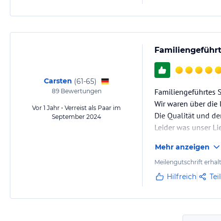
Familiengeführ
Carsten
(
61-65
)
Familiengeführtes S
89
Bewertungen
Wir waren über die l
Vor 1 Jahr • Verreist als Paar im
Die Qualität und de
September 2024
Leider was unser L
Stadt, super.
Mehr anzeigen
Meilengutschrift erhal
Hilfreich
Tei