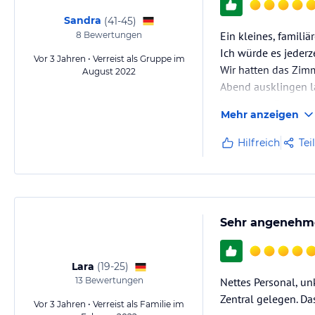
Sandra
(
41-45
)
Ein kleines, familiä
8
Bewertungen
Ich würde es jederz
Vor 3 Jahren • Verreist als Gruppe im
Wir hatten das Zim
August 2022
Abend ausklingen l
bequemen Bett und 
Mehr anzeigen
Frühstück war auch 
Der Service war ein
Hilfreich
Tei
Sehr angenehme
Lara
(
19-25
)
13
Bewertungen
Nettes Personal, un
Zentral gelegen. Das
Vor 3 Jahren • Verreist als Familie im