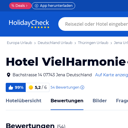
%
Deals
App herunterladen
Europa Urlaub
Deutschland Urlaub
Thüringen Urlaub
Jena Ur
Hotel VielHarmonie
Bachstrasse 14 07743 Jena Deutschland
Auf Karte anzei
99%
5,2
/ 6
54
Bewertungen
Hotelübersicht
Bewertungen
Bilder
Frag
Bewertungen
(
54
)