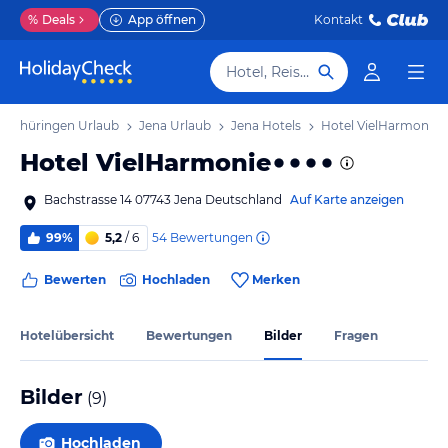
%
Deals
App öffnen
Kontakt
Hotel, Reiseziel
Thüringen Urlaub
Jena Urlaub
Jena Hotels
Hotel VielHarmonie
Hotel VielHarmonie
Bachstrasse 14 07743 Jena Deutschland
Auf Karte anzeigen
54
Bewertungen
99%
5,2
/ 6
Bewerten
Hochladen
Merken
Hotelübersicht
Bewertungen
Bilder
Fragen
Bilder
(
9
)
Hochladen