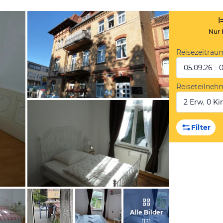
Nur 
Reisezeitrau
05.09.26 - 
Reiseteilneh
2 Erw, 0 Kin
vom Hotelier, Juli 2013
Filter
vom Hotelier, Juli 2013
Alle Bilder
(
13
)