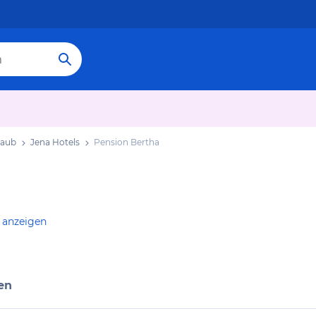
laub
Jena Hotels
Pension Bertha
 anzeigen
en