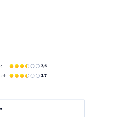
ie
3,6
terh.
3,7
en