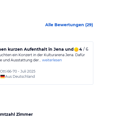
Alle Bewertungen (
29
)
inen kurzen Aufenthalt in Jena und Umgebung g
4
/ 6
Die Pension 
uchten ein Konzert in der Kulturarena Jena. Dafür
Pension liegt p
e und Ausstattung der…
weiterlesen
super.
Sehr freundlic
Otti
66-70
•
Juli 2025
Susan
Aus Deutschland
Aus
mtzahl Zimmer