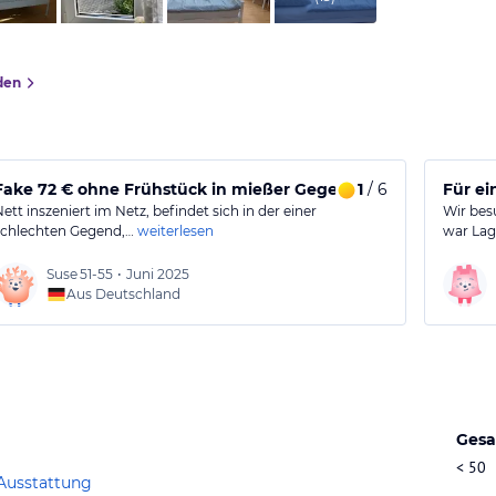
den
hr zu empfehlen
Fake 72 € ohne Frühstück in mießer Gegend
1
/ 6
Für e
Nett inszeniert im Netz, befindet sich in der einer
Wir bes
schlechten Gegend,…
weiterlesen
war Lag
Suse
51-55
•
Juni 2025
Aus Deutschland
Gesa
< 50
Ausstattung