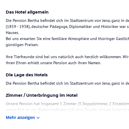
Das Hotel allgemein
Die Pension Bertha befindet sich im Stadtzentrum von Jena, ganz in
(1859 - 1938), deutscher Pädagoge, Diplomatiker und Historiker war 
Hauses.
Bei uns erwarten Sie eine familiäre Atmosphäre und thüringer Gastli
günstigen Preisen.
Ihre Tierfreunde sind bei uns natürlich auch herzlich willkommen. Wi
ihren Ehren erhielt unsere Pension auch ihren Namen.
Die Lage des Hotels
Die Pension Bertha befindet sich im Stadtzentrum von Jena, ganz in
Zimmer / Unterbringung im Hotel
Unsere Pension hat insgesamt 5 Zimmer (3 Doppelzimmer, 2 Einzelzim
einem Bad. In vier Bädern befindet sich eine Dusche. Unsere Suite is
ausgestattet. Die Zimmer sind in einem bequemen klassischen Stil ein
Mehr anzeigen
Gastronomie im Hotel