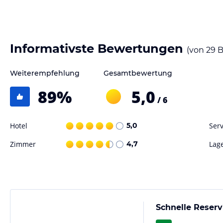
Da unsere Pension klein ist, verfügen wir zur Zeit über keine eigene 
das Hotel Thüringer Hof, wo unsere Gäste herzlich willkommen sind. J
zahlreiche andere Möglichkeiten, gemütlich zu frühstücken oder zu sp
Informativste Bewertungen
(von
29
B
Hinweis:
Allgemeine und unverbindliche Hoteliers-/Veranstalter-/K
Gewähr und ohne Prüfung durch HolidayCheck. Bitte lies vor der B
Weiterempfehlung
Gesamtbewertung
jeweiligen Veranstalters.
89
%
5,0
/ 6
Hotel
5,0
Serv
Zimmer
4,7
Lag
Schnelle Reserv