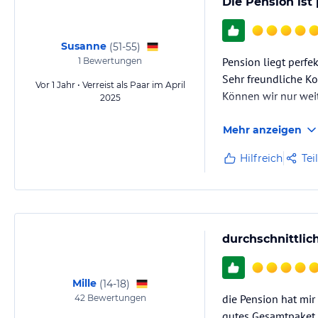
Die Pension ist
Susanne
(
51-55
)
Pension liegt perfek
1
Bewertungen
Sehr freundliche 
Vor 1 Jahr • Verreist als Paar im April
Können wir nur wei
2025
Mehr anzeigen
Hilfreich
Tei
durchschnittlic
Mille
(
14-18
)
die Pension hat mir
42
Bewertungen
gutes Gesamtpaket