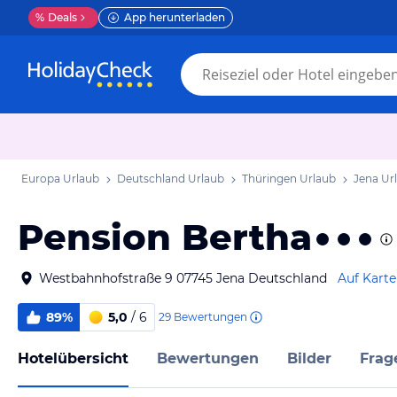
%
Deals
App herunterladen
Europa Urlaub
Deutschland Urlaub
Thüringen Urlaub
Jena Ur
Pension Bertha
Westbahnhofstraße 9 07745 Jena Deutschland
Auf Karte
89%
5,0
/ 6
29
Bewertungen
Hotelübersicht
Bewertungen
Bilder
Frag