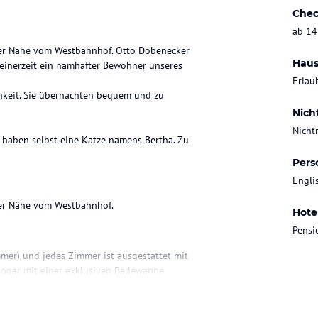
Chec
ab 14
 der Nähe vom Westbahnhof. Otto Dobenecker
Haus
seinerzeit ein namhafter Bewohner unseres
Erlau
chkeit. Sie übernachten bequem und zu
Nich
Nicht
r haben selbst eine Katze namens Bertha. Zu
Pers
Engli
 der Nähe vom Westbahnhof.
Hote
Pensi
mer) und jedes Zimmer ist ausgestattet mit
t sogar mit einer exklusiven Badewanne
gerichtet.