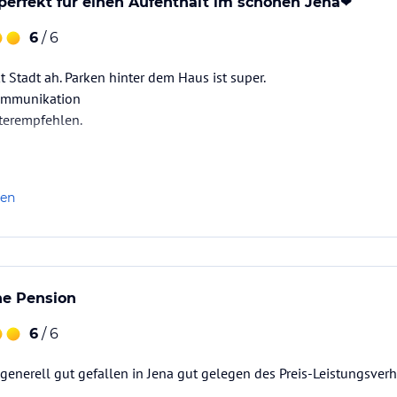
 perfekt für einen Aufenthalt im schönen Jena❤️
6
/ 6
t Stadt ah. Parken hinter dem Haus ist super.
Kommunikation
terempfehlen.
len
he Pension
6
/ 6
 generell gut gefallen in Jena gut gelegen des Preis-Leistungsverh