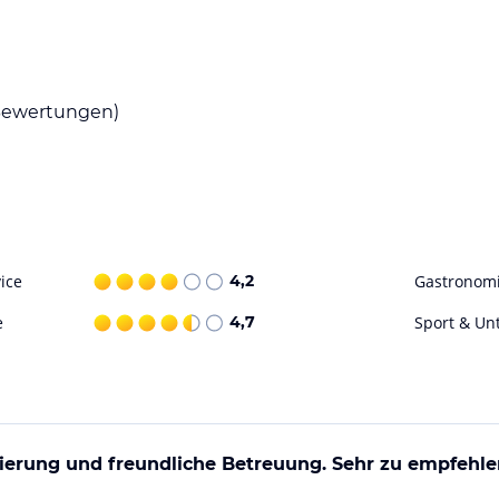
Küche. 50 Meter entfernt von uns finden Sie aber
ena’s Innenstadt bietet Ihnen aber auch
eisen.
ewertungen)
ataloginformationen. Alle Angaben ohne
uchung die verbindlichen
Angebotsdetails
des
ice
4,2
Gastronom
e
4,7
Sport & Un
ierung und freundliche Betreuung. Sehr zu empfehl