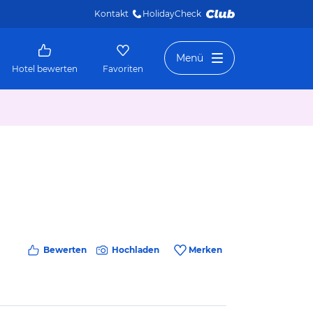
Kontakt
HolidayCheck 
Menü
Hotel bewerten
Favoriten
Bewerten
Hochladen
Merken