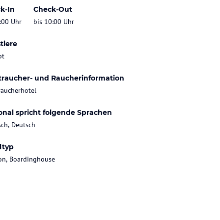
k-In
Check-Out
:00 Uhr
bis 10:00 Uhr
tiere
bt
traucher- und Raucherinformation
raucherhotel
onal spricht folgende Sprachen
sch, Deutsch
ltyp
on, Boardinghouse