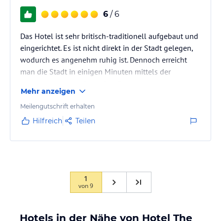
6
/ 6
Das Hotel ist sehr britisch-traditionell aufgebaut und
eingerichtet. Es ist nicht direkt in der Stadt gelegen,
wodurch es angenehm ruhig ist. Dennoch erreicht
man die Stadt in einigen Minuten mittels der
nahegelegenen U-Bahn. Das Zimmer war sauber und
Mehr anzeigen
das Personal sehr nett und zuvorkommend.
Meilengutschrift erhalten
Hilfreich
Teilen
1
von
9
Hotels in der Nähe von Hotel The