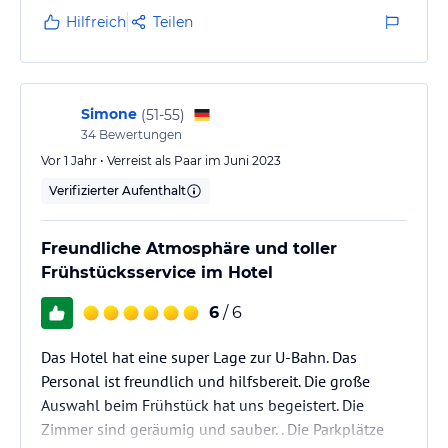
Lage ist etwas außerhalb, was jedoch kein Problem
Hilfreich
Teilen
ist. Die U-Bahn Station Hanger Lane ist fußläufig 5
Gehminuten entfernt und die Fahrt dauert ca. 30-
40min. Das U-Bahn Netz ist…
Simone
(
51-55
)
34
Bewertungen
Vor 1 Jahr • Verreist als Paar im Juni 2023
Verifizierter Aufenthalt
Freundliche Atmosphäre und toller
Frühstücksservice im Hotel
6
/ 6
Das Hotel hat eine super Lage zur U-Bahn. Das
Personal ist freundlich und hilfsbereit. Die große
Auswahl beim Frühstück hat uns begeistert. Die
Zimmer sind geräumig und sauber. . Die Parkplätze