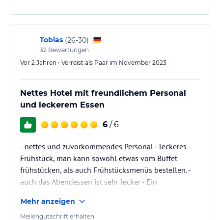
Tobias
(
26-30
)
32
Bewertungen
Vor 2 Jahren • Verreist als Paar im November 2023
Nettes Hotel mit freundlichem Personal
und leckerem Essen
6
/ 6
- nettes und zuvorkommendes Personal - leckeres
Frühstück, man kann sowohl etwas vom Buffet
frühstücken, als auch Frühstücksmenüs bestellen. -
auch das Abendessen ist sehr lecker - Ein
gemütliches Pub ist ebenfalls integriert - es gibt auch
Mehr anzeigen
eine Auswahl an vegetarischen und veganen
Gerichten. - Gemuetliche und saubere Zimmer. - Die
Meilengutschrift erhalten