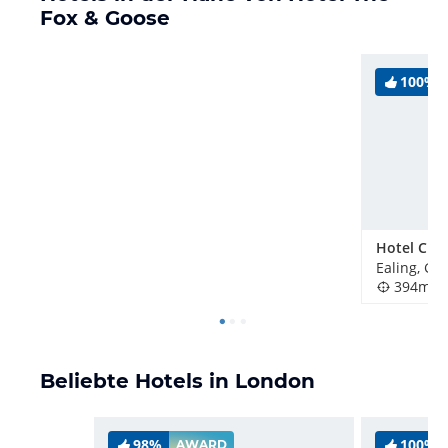
Fox & Goose
100%
Ealing, Gr
394m
Beliebte Hotels in London
98%
100%
AWARD