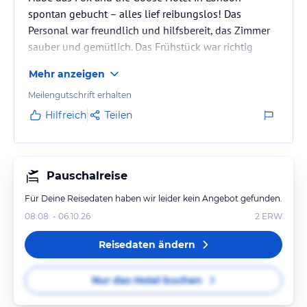
spontan gebucht – alles lief reibungslos! Das
Personal war freundlich und hilfsbereit, das Zimmer
sauber und gemütlich. Das Frühstück war richtig
lecker, und dank der Nähe zur Bahnstation war man
Mehr anzeigen
super schnell in der City. Absolut empfehlenswert!
Meilengutschrift erhalten
Hilfreich
Teilen
Pauschalreise
Für Deine Reisedaten haben wir leider kein Angebot gefunden.
08.08. - 06.10.26
2
ERW
Reisedaten ändern
Nur das Hotel buchen