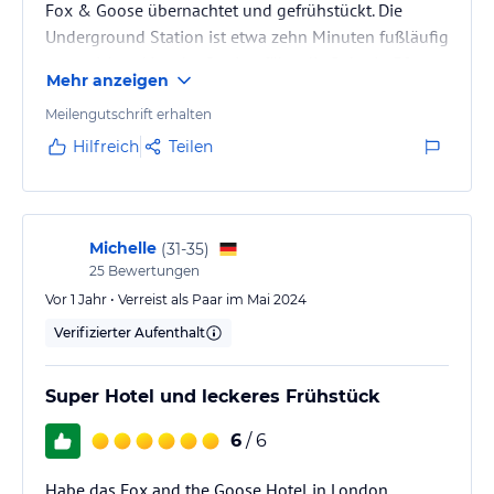
Fox & Goose übernachtet und gefrühstückt. Die
Underground Station ist etwa zehn Minuten fußläufig
zu erreichen. Von der Station fährt die Bahn in 30
Mehr anzeigen
Minuten ohne umzusteigen in die Londoner
Innenstadt. In direkter Nähe zum Hotel gibt es einen
Meilengutschrift erhalten
Mc Donalds. Auch fußläufig zu erreichen sind
Hilfreich
Teilen
mehrere Restaurants und Supermärkte. Das
Hotelpersonal war super freundlich und die
Verständigung war trotz unseres schlechten
Englischs…
Michelle
(
31-35
)
25
Bewertungen
Vor 1 Jahr • Verreist als Paar im Mai 2024
Verifizierter Aufenthalt
Super Hotel und leckeres Frühstück
6
/ 6
Habe das Fox and the Goose Hotel in London