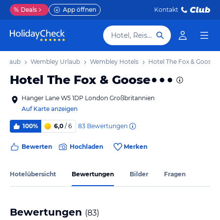
%
Deals
App öffnen
Kontakt
Hotel, Reiseziel
Urlaub
Wembley Urlaub
Wembley Hotels
Hotel The Fox & Goose
Hotel The Fox & Goose
Hanger Lane W5 1DP London Großbritannien
Auf Karte anzeigen
83
Bewertungen
100%
6,0
/ 6
Bewerten
Hochladen
Merken
Hotelübersicht
Bewertungen
Bilder
Fragen
Bewertungen
(
83
)