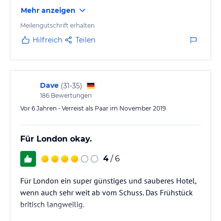
sind kostenlos. Der Pub nebenan ist auch zu
Mehr anzeigen
empfehlen. Wir würden das Hotel jederzeit wieder
buchen
Meilengutschrift erhalten
Hilfreich
Teilen
Dave
(
31-35
)
186
Bewertungen
Vor 6 Jahren • Verreist als Paar im November 2019
Für London okay.
4
/ 6
Für London ein super günstiges und sauberes Hotel,
wenn auch sehr weit ab vom Schuss. Das Frühstück
britisch langweilig.