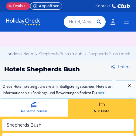
%
Deals
App öffnen
Kontakt
Hotel, Reiseziel
London Urlaub
Shepherds Bush Urlaub
Shepherds Bush Hotels
Teilen
Hotels Shepherds Bush
Diese Hotelliste zeigt unsere am häufigsten gebuchten Hotels an.
Informationen zu Rankings und Bewertungen findest Du
hier
Pauschalreisen
Nur Hotel
Shepherds Bush