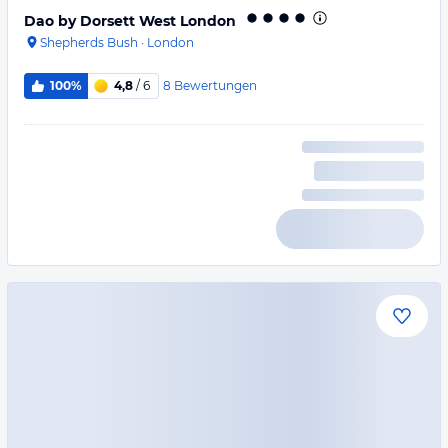
Dao by Dorsett West London
Shepherds Bush
·
London
8
Bewertungen
100%
4,8
/ 6