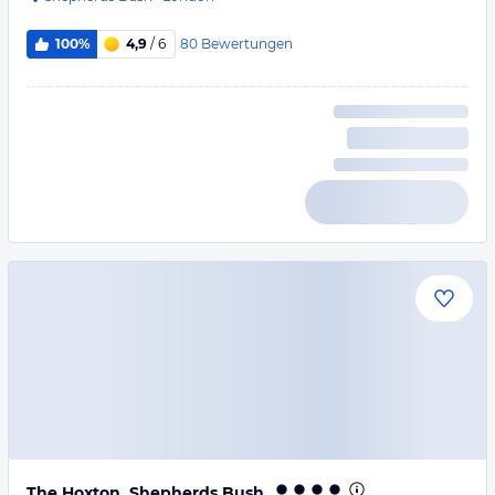
80
Bewertungen
100%
4,9
/ 6
The Hoxton, Shepherds Bush