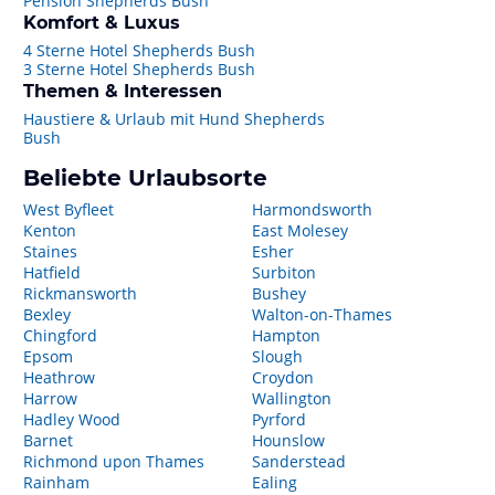
Pension Shepherds Bush
Komfort & Luxus
4 Sterne Hotel Shepherds Bush
3 Sterne Hotel Shepherds Bush
Themen & Interessen
Haustiere & Urlaub mit Hund Shepherds
Bush
Beliebte Urlaubsorte
West Byfleet
Harmondsworth
Kenton
East Molesey
Staines
Esher
Hatfield
Surbiton
Rickmansworth
Bushey
Bexley
Walton-on-Thames
Chingford
Hampton
Epsom
Slough
Heathrow
Croydon
Harrow
Wallington
Hadley Wood
Pyrford
Barnet
Hounslow
Richmond upon Thames
Sanderstead
Rainham
Ealing