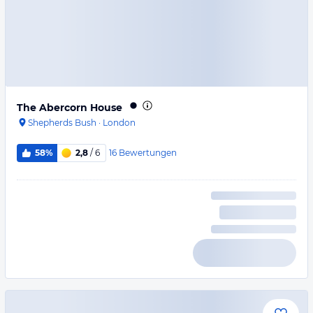
The Abercorn House
Shepherds Bush
·
London
16
Bewertungen
58%
2,8
/ 6