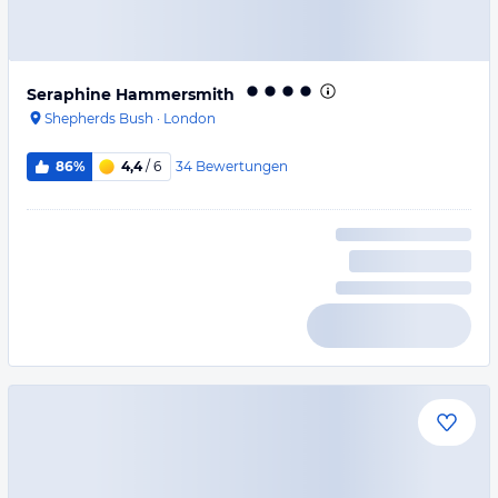
Seraphine Hammersmith
Shepherds Bush
·
London
34
Bewertungen
86%
4,4
/ 6