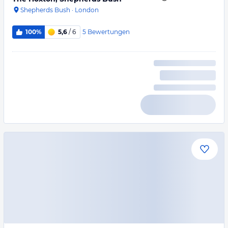
Shepherds Bush
·
London
5
Bewertungen
100%
5,6
/ 6