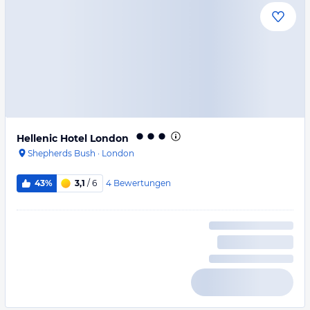
Hellenic Hotel London
Shepherds Bush
·
London
4
Bewertungen
43%
3,1
/ 6