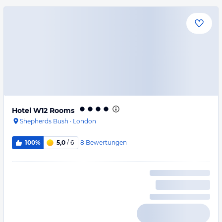
Hotel W12 Rooms
Shepherds Bush
·
London
8
Bewertungen
100%
5,0
/ 6