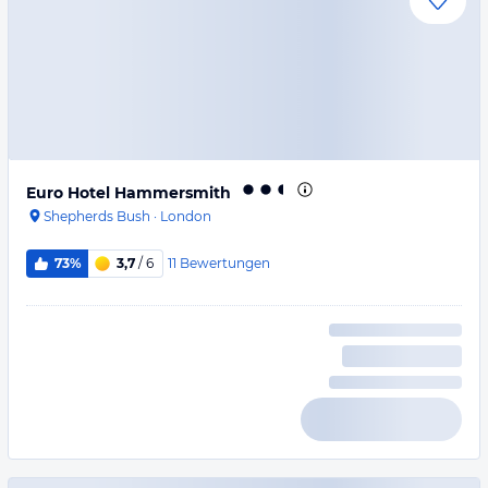
Euro Hotel Hammersmith
Shepherds Bush
·
London
11
Bewertungen
73%
3,7
/ 6