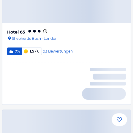
Hotel 65
Shepherds Bush
·
London
93
Bewertungen
7%
1,5
/ 6