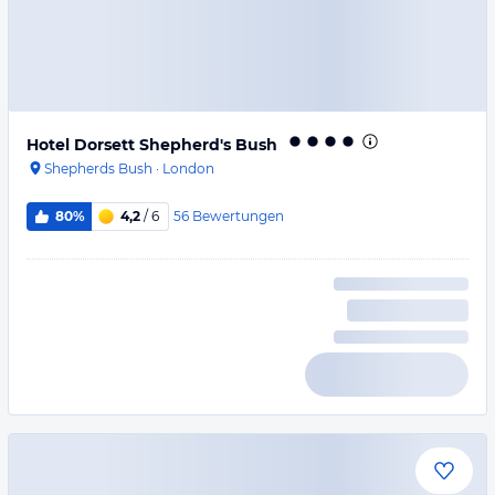
Hotel Dorsett Shepherd's Bush
Shepherds Bush
·
London
56
Bewertungen
80%
4,2
/ 6