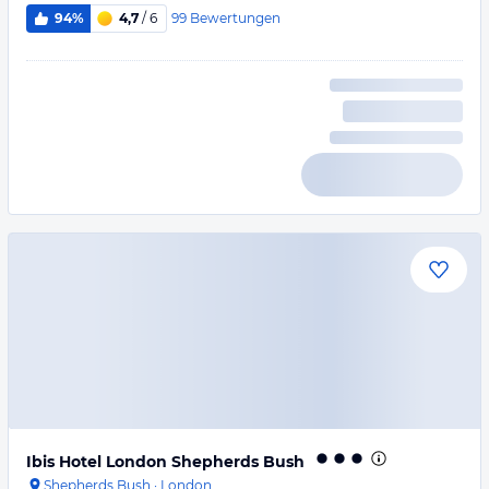
99
Bewertungen
94%
4,7
/ 6
Ibis Hotel London Shepherds Bush
Shepherds Bush
·
London