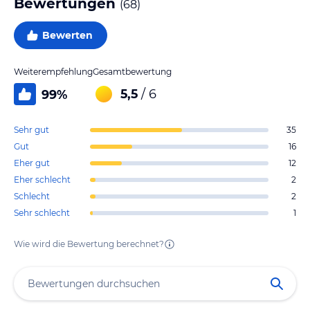
Bewertungen
(
68
)
Bewerten
Weiterempfehlung
Gesamtbewertung
5,5
/ 6
99
%
Sehr gut
35
Gut
16
Eher gut
12
Eher schlecht
2
Schlecht
2
Sehr schlecht
1
Wie wird die Bewertung berechnet?