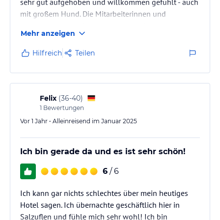
sehr gut aufgehoben und willkommen gefühlt - auch
mit großem Hund. Die Mitarbeiterinnen und
Mitarbeiter an der Rezeption und im Service waren
Mehr anzeigen
aufmerksam, wahnsinnig freundlich und
zuvorkommend. Wir haben mittlerweile alles
Hilfreich
Teilen
kennengelernt - Wochenendaufenthalte,
Dinnerparties, eigene Veranstaltungen und das Spa
und können alles uneingeschränkt weiterempfehlen.
Die Einrichtung ist geschmackvoll und man merkt
Felix
(
36-40
)
sofort,…
1
Bewertungen
Vor 1 Jahr • Alleinreisend im Januar 2025
Ich bin gerade da und es ist sehr schön!
6
/ 6
Ich kann gar nichts schlechtes über mein heutiges
Hotel sagen. Ich übernachte geschäftlich hier in
Salzuflen und fühle mich sehr wohl! Ich bin