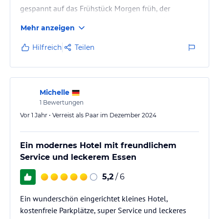
gespannt auf das Frühstück Morgen früh, der
Flammkuchen heute Abend und das gezapfte Veltins
Mehr anzeigen
waren schon mal sehr lecker. Das Bett ist nicht zu
weich, ich liege bequem, gute Nacht! :-)
Hilfreich
Teilen
Michelle
1
Bewertungen
Vor 1 Jahr • Verreist als Paar im Dezember 2024
Ein modernes Hotel mit freundlichem
Service und leckerem Essen
5,2
/ 6
Ein wunderschön eingerichtet kleines Hotel,
kostenfreie Parkplätze, super Service und leckeres