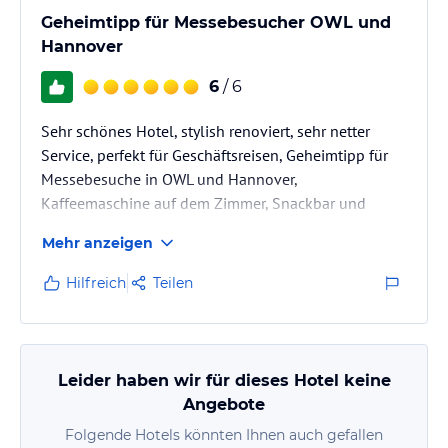
Geheimtipp für Messebesucher OWL und
Hannover
6
/ 6
Sehr schönes Hotel, stylish renoviert, sehr netter
Service, perfekt für Geschäftsreisen, Geheimtipp für
Messebesuche in OWL und Hannover,
Kaffeemaschine auf dem Zimmer, Snackbar und
kühle Getränke 24/7 in der Lobby, reichhaltiges
Mehr anzeigen
Frühstück aber auch kontaktlose An- und Abreise
möglich
Hilfreich
Teilen
Leider haben wir für dieses Hotel keine
Angebote
Folgende Hotels könnten Ihnen auch gefallen