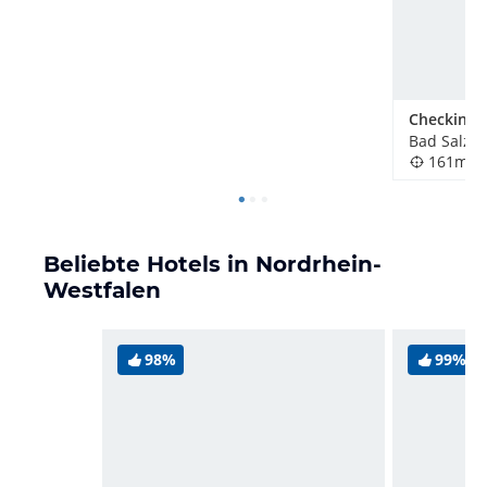
Bad Salzuf
161m
Beliebte Hotels in Nordrhein-
Westfalen
98%
99%