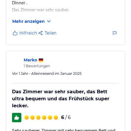
Dinner .
Das Zimmer war sehr sauber.
Das Hotel wurde zum Teil echt schön und modern
Mehr anzeigen
eingerichtet .
Hilfreich
Teilen
Marko
1
Bewertungen
Vor 1 Jahr • Alleinreisend im Januar 2025
Das Zimmer war sehr sauber, das Bett
ultra bequem und das Frühstück super
lecker.
6
/ 6
Sehr sauberes Zimmer mit sehr bequemem Bett und