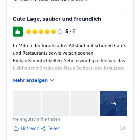
Gute Lage, sauber und freundlich
5
/ 6
In Mitten der Ingolstädter Altstadt mit schönen Cafe's
und Restaurants sowie verschiedenen
Einkaufsmöglichkeiten. Sehenswürdigkeiten wie das
Liebfrauenmünster, das Neue Schloss, das Kreutztor,
der Klenzepark, der Reduit Tilly oder viele andere
Mehr anzeigen
Sehenswürdigkeiten sin in ca. 15 - 20 min fußläufig
zu erreichen. Das Hotel selbst ist okay für einen
Kurzaufenthalt. Das Einbettzimmer war groß und
+
4
schaute auf den Hinterhof wo das im Erdgeschoß
ansässige Italienische Restaurant seinen
Meilengutschrift erhalten
Außenbereich hat und ein Gastro-Betrieb…
Hilfreich
Teilen