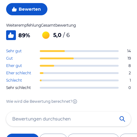
Bewerten
Weiterempfehlung
Gesamtbewertung
5,0
/ 6
89
%
Sehr gut
14
Gut
19
Eher gut
8
Eher schlecht
2
Schlecht
1
Sehr schlecht
0
Wie wird die Bewertung berechnet?