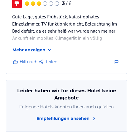
3
/ 6
Gute Lage, gutes Frühstück, katastrophales
Einzelzimmer, TV funktioniert nicht, Beleuchtung im
Bad defekt, da es sehr heiß war wurde nach meiner
Ankunft ein mobiles Klimagerät in ein völlig
überhitztes Zimmer geschafft, der Schlauch bei
Mehr anzeigen
offenem Fenster nach außen daher ziemlich sinnlos.
Meine Reklamation wurde schulterzuckend
Hilfreich
Teilen
hingenommen, man habe mir versehentlich das
falsche Zimmer gegeben. Dennoch wurde der volle
Preis für ein 3×××-Hotel verlangt.
Leider haben wir für dieses Hotel keine
Angebote
Folgende Hotels könnten Ihnen auch gefallen
Empfehlungen ansehen