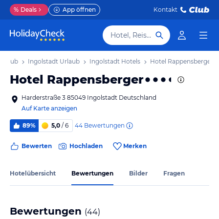
%
Deals
App öffnen
Kontakt
Hotel, Reiseziel
Urlaub
Ingolstadt Urlaub
Ingolstadt Hotels
Hotel Rappensberger
Hotel Rappensberger
Harderstraße 3 85049 Ingolstadt Deutschland
Auf Karte anzeigen
44
Bewertungen
89%
5,0
/ 6
Bewerten
Hochladen
Merken
Hotelübersicht
Bewertungen
Bilder
Fragen
Bewertungen
(
44
)