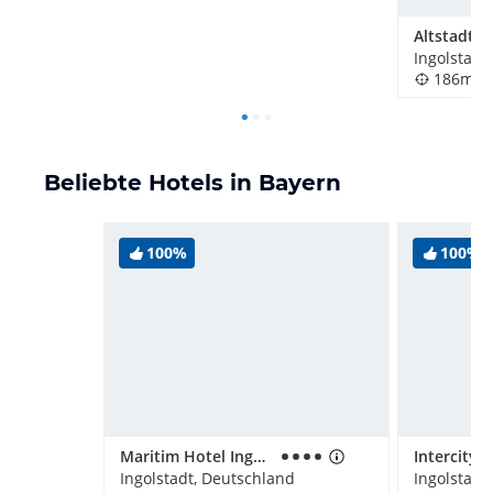
Ingolstadt
186m
Beliebte Hotels in Bayern
100%
100%
Maritim Hotel Ingolstadt
Ingolstadt, Deutschland
Ingolstadt