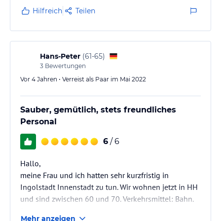
Hotel empfehlen, da die Lage auch super ist (direkt in
Hilfreich
Teilen
der Altstadt)
Hans-Peter
(
61-65
)
3
Bewertungen
Vor 4 Jahren • Verreist als Paar im Mai 2022
Sauber, gemütlich, stets freundliches
Personal
6
/ 6
Hallo,
meine Frau und ich hatten sehr kurzfristig in
Ingolstadt Innenstadt zu tun. Wir wohnen jetzt in HH
und sind zwischen 60 und 70. Verkehrsmittel: Bahn.
Die zahlreichen Hotels in IN sind entweder rel. weit
Mehr anzeigen