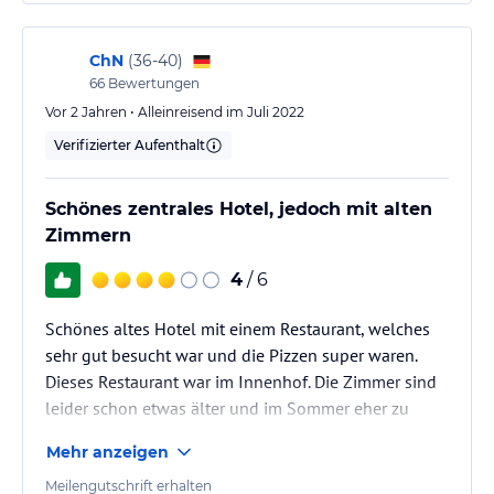
ChN
(
36-40
)
66
Bewertungen
Vor 2 Jahren • Alleinreisend im Juli 2022
Verifizierter Aufenthalt
Schönes zentrales Hotel, jedoch mit alten
Zimmern
4
/ 6
Schönes altes Hotel mit einem Restaurant, welches
sehr gut besucht war und die Pizzen super waren.
Dieses Restaurant war im Innenhof. Die Zimmer sind
leider schon etwas älter und im Sommer eher zu
meiden, da diese keine Klimaanlage haben (Stand
Mehr anzeigen
Juli 2022). Aus diesem Grund war es nicht so
angenehm. Frühstock war i.O. Generell kann ich das
Meilengutschrift erhalten