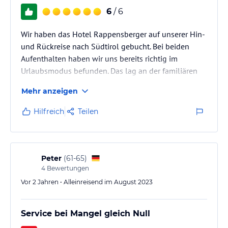
6
/ 6
Wir haben das Hotel Rappensberger auf unserer Hin-
und Rückreise nach Südtirol gebucht. Bei beiden
Aufenthalten haben wir uns bereits richtig im
Urlaubsmodus befunden. Das lag an der familiären
und sehr freundlichen Atmosphäre sowie den
Mehr anzeigen
hervorragend (neu) ausgebauten Zimmern.
Begeistert hat uns die aufmerksame Betreuung durch
Hilfreich
Teilen
die Hotel- und Restaurantleitung sowie durch das
weitere Personal an der Rezeption und im Restaurant.
Apropos: Das Hotelrestaurant ist zurecht einer der
besten Italiener Ingolstadts, ein…
Peter
(
61-65
)
4
Bewertungen
Vor 2 Jahren • Alleinreisend im August 2023
Service bei Mangel gleich Null