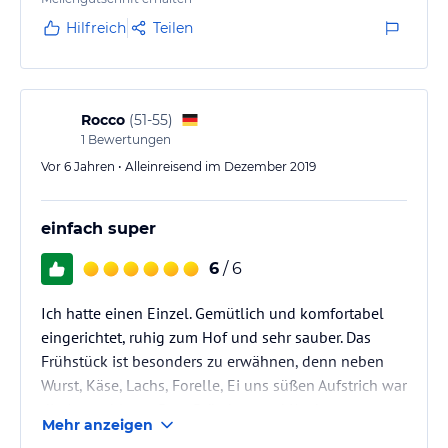
Hilfreich
Teilen
Rocco
(
51-55
)
1
Bewertungen
Vor 6 Jahren • Alleinreisend im Dezember 2019
einfach super
6
/ 6
Ich hatte einen Einzel. Gemütlich und komfortabel
eingerichtet, ruhig zum Hof und sehr sauber. Das
Frühstück ist besonders zu erwähnen, denn neben
Wurst, Käse, Lachs, Forelle, Ei uns süßen Aufstrich war
die Auswahl von Brot, Brötchen und Kuchen
Mehr anzeigen
überdurchschnittlich.