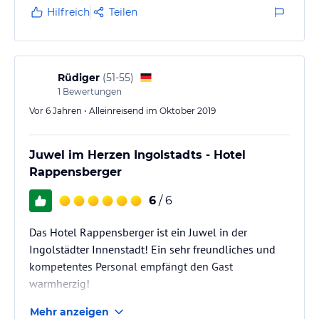
Ich komme wieder.
Hilfreich
Teilen
Rüdiger
(
51-55
)
1
Bewertungen
Vor 6 Jahren • Alleinreisend im Oktober 2019
Juwel im Herzen Ingolstadts - Hotel
Rappensberger
6
/ 6
Das Hotel Rappensberger ist ein Juwel in der
Ingolstädter Innenstadt! Ein sehr freundliches und
kompetentes Personal empfängt den Gast
warmherzig!
Mehr anzeigen
Die Zimmer sind sehr sauber und gemütlich, der