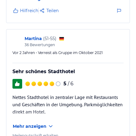
vom Zentrum weg und/oder nicht gerade günstig. Da
haben wir's beim Rappensberger versucht. Die sehr
Hilfreich
Teilen
nette Dame am Telefon sagte, leider nichts mehr frei.
Nur die Suite Bamberg. Aber sie macht uns ein
Angebot...
Die (Suite) war dann allerdings gigantisch! Riesig,
Martina
(
51-55
)
sauber, ruhig, super ausgestattet (zwei…
36
Bewertungen
Vor 2 Jahren • Verreist als Gruppe im Oktober 2021
Sehr schönes Stadthotel
5
/ 6
Nettes Stadthotel in zentraler Lage mit Restaurants
und Geschäften in der Umgebung. Parkmöglichkeiten
direkt am Hotel.
Mehr anzeigen
Meilengutschrift erhalten