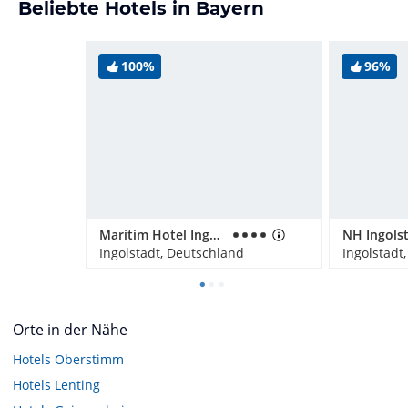
Beliebte Hotels in Bayern
100%
96%
Maritim Hotel Ingolstadt
NH Ingols
Ingolstadt, Deutschland
Ingolstadt
Orte in der Nähe
Hotels
Oberstimm
Hotels
Lenting