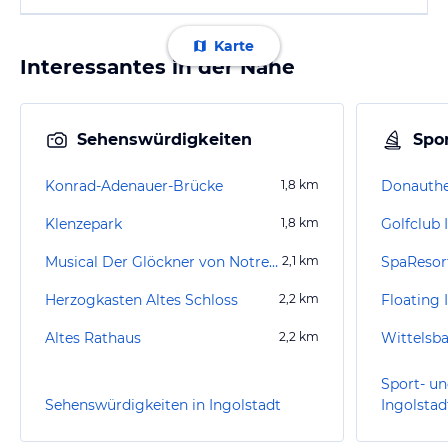
Karte
Interessantes in der Nähe
Sehenswürdigkeiten
Spor
Konrad-Adenauer-Brücke
1,8
km
Klenzepark
1,8
km
Golfclub 
Musical Der Glöckner von Notre Dame
2,1
km
SpaResor
Herzogkasten Altes Schloss
2,2
km
Floating 
Altes Rathaus
2,2
km
Sport- un
Sehenswürdigkeiten in Ingolstadt
Ingolstad