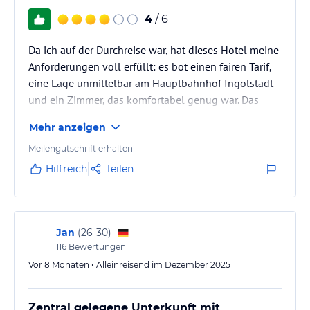
4
/ 6
Da ich auf der Durchreise war, hat dieses Hotel meine
Anforderungen voll erfüllt: es bot einen fairen Tarif,
eine Lage unmittelbar am Hauptbahnhof Ingolstadt
und ein Zimmer, das komfortabel genug war. Das
Frühstück konnte ich nicht testen, sonstige Angebote,
Mehr anzeigen
wie Fitness oder Wellness gab es nicht. Für einen
Besuch in Ingolstadt würde ich ein Hotel mit einer
Meilengutschrift erhalten
zentraleren Lage wählen.
Hilfreich
Teilen
Jan
(
26-30
)
116
Bewertungen
Vor 8 Monaten • Alleinreisend im Dezember 2025
Zentral gelegene Unterkunft mit