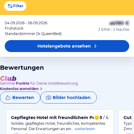
Filter
ab
190 €
04.09.2026 - 06.09.2026
Frühstück
2 ERW • 2 Nächte
Standardzimmer (1x QueenBed)
Hotelangebote
ansehen
Bewertungen
Sammle
Punkte
für Deine Hotelbewertung.
Kostenlos anmelden
Bewerten
Bilder hochladen
Gepflegtes Hotel mit freundlichem Personal
5
/ 6
Gute
Solides, gepflegtes Hotel, freundliches, kompetentes
Typis
Personal. Die Erwartungen an ein…
weiterlesen
Zimme