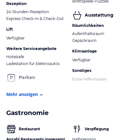
Brettspiele/ Puzzles
Rezeption
24-Stunden-Rezeption
Ausstattung
Express Check-In & Check-Out
Räumlichkeiten
Lift
Aufenthaltsraum
Verfügbar
Gepäckraum
Weitere Serviceangebote
Klimaanlage
Hotelsafe
Verfügbar
Ladestation für Elektroautos
Sonstiges
Parken
Erste-Hilfe-Kasten
Mehr anzeigen
Gastronomie
Restaurant
Verpflegung
Anzahl Restaurants insgesamt
Halbpension