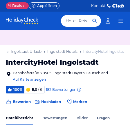
%
Deals
App öffnen
Kontakt
Hotel, Reiseziel
aub
Ingolstadt Urlaub
Ingolstadt Hotels
IntercityHotel Ingolstadt
IntercityHotel Ingolstadt
Bahnhofstraße 6 85051 Ingolstadt Bayern Deutschland
Auf Karte anzeigen
182
Bewertungen
100%
5,0
/ 6
Bewerten
Hochladen
Merken
Hotelübersicht
Bewertungen
Bilder
Fragen