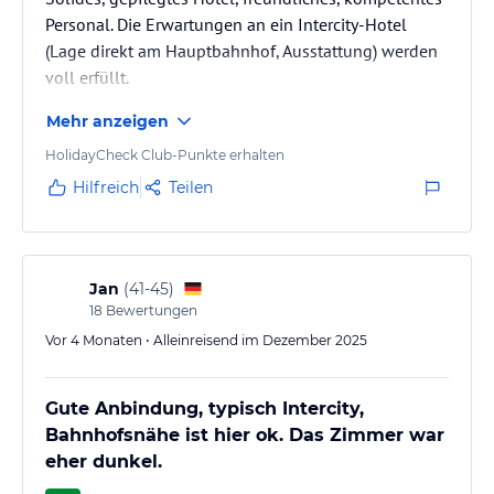
buchbar, kosten 25 € pro Bett und können direkt beim Hotel
Personal. Die Erwartungen an ein Intercity-Hotel
angefragt werden.
(Lage direkt am Hauptbahnhof, Ausstattung) werden
voll erfüllt.
Hinweis:
Allgemeine und unverbindliche
Hoteliers-/Veranstalter-/Kataloginformationen. Alle Angaben
Mehr anzeigen
ohne Gewähr und ohne Prüfung durch HolidayCheck. Bitte
lies vor der Buchung die verbindlichen
Angebotsdetails
des
HolidayCheck Club-Punkte erhalten
jeweiligen Veranstalters.
Hilfreich
Teilen
Jan
(
41-45
)
18
Bewertungen
Vor 4 Monaten • Alleinreisend im Dezember 2025
Gute Anbindung, typisch Intercity,
Bahnhofsnähe ist hier ok. Das Zimmer war
eher dunkel.