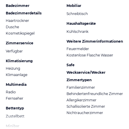
Badezimmer
Mobiliar
Badezimmerdetails
Schreibtisch
Haartrockner
Haushaltsgeräte
Dusche
Kühlschrank
Kosmetikspiegel
Weitere Zimmerinformationen
Zimmerservice
Feuermelder
Verfügbar
Kostenlose Flasche Wasser
Klimatisierung
Safe
Heizung
Weckservice/Wecker
Klimaanlage
Zimmertypen
Multimedia
Familienzimmer
Radio
Behindertenfreundliche Zimmer
Fernseher
Allergikerzimmer
Schallisolierte Zimmer
Bettentyp
Nichtraucherzimmer
Zustellbett
Minibar