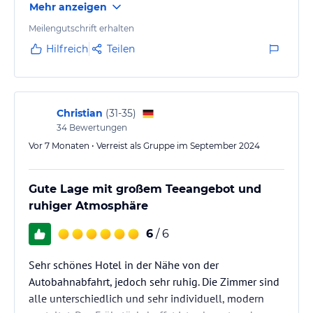
Mehr anzeigen
*Haustiere erlaubt (Gebühr)
*Nichtraucherhotel
Meilengutschrift erhalten
*Massagen oder Personal Trainer auf Vorbestellung
Hilfreich
Teilen
*SPA & GYM
Hinweis:
Allgemeine und unverbindliche
Hoteliers-/Veranstalter-/Kataloginformationen. Alle Angaben
ohne Gewähr und ohne Prüfung durch HolidayCheck. Bitte
Christian
(
31-35
)
lies vor der Buchung die verbindlichen
Angebotsdetails
des
34
Bewertungen
jeweiligen Veranstalters.
Vor 7 Monaten • Verreist als Gruppe im September 2024
Gute Lage mit großem Teeangebot und
ruhiger Atmosphäre
6
/ 6
Sehr schönes Hotel in der Nähe von der
Autobahnabfahrt, jedoch sehr ruhig. Die Zimmer sind
alle unterschiedlich und sehr individuell, modern