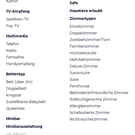
Kamin
Safe
Haustiere erlaubt
TV-Empfang
Zimmertypen
Satelliten-TV
Pay-TV
Einzelzimmer
Doppelzimmer
Multimedia
Zweibettzimmer/Twin
Telefon
Familienzimmer
Radio
Hochzeitssuite
Fernseher
Mehrbettzimmer
Handyempfang
Deluxe-Zimmer
Juniorsuite
Bettentyp
Suite
Bett (über 2m)
Penthouse
Doppelbett
Behindertenfreundliche Zimmer
Kingsize
Rollstuhlgerechte Zimmer
Zustellbares Babybett
Allergikerzimmer
Queensize
Schallisolierte Zimmer
Minibar
Nichtraucherzimmer
Minibarausstattung
Mit Alkohol