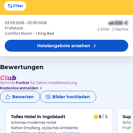
Filter
ab
326 €
03.09.2026 - 05.09.2026
Frühstück
2 ERW • 2 Nächte
Comfort Room - 1 King Bed
Hotelangebote
ansehen
Bewertungen
Sammle
Punkte
für Deine Hotelbewertung.
Kostenlos anmelden
Bewerten
Bilder hochladen
Tolles Hotel in Ingolstadt
5
/ 6
Supe
Schönes modernes Hotel.
Schic
Netter Empfang, stylisches Ambiente.
Frühs