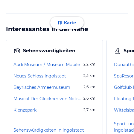
Karte
Interessantes in der Nähe
Sehenswürdigkeiten
Spor
Audi Museum / Museum Mobile
2,2
km
Neues Schloss Ingolstadt
2,5
km
SpaResor
Bayrisches Armeemuseum
2,6
km
Golfclub 
Musical Der Glöckner von Notre Dame
2,6
km
Floating 
Klenzepark
2,7
km
Sport- un
Sehenswürdigkeiten in Ingolstadt
Ingolstad