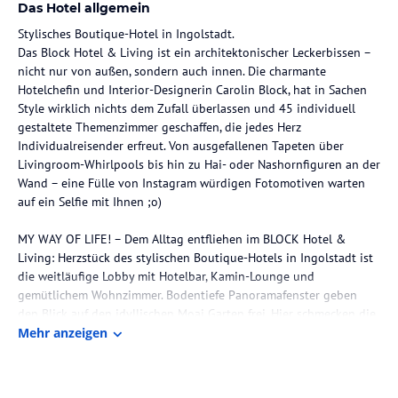
Das Hotel allgemein
Stylisches Boutique-Hotel in Ingolstadt.
Das Block Hotel & Living ist ein architektonischer Leckerbissen –
nicht nur von außen, sondern auch innen. Die charmante
Hotelchefin und Interior-Designerin Carolin Block, hat in Sachen
Style wirklich nichts dem Zufall überlassen und 45 individuell
gestaltete Themenzimmer geschaffen, die jedes Herz
Individualreisender erfreut. Von ausgefallenen Tapeten über
Livingroom-Whirlpools bis hin zu Hai- oder Nashornfiguren an der
Wand – eine Fülle von Instagram würdigen Fotomotiven warten
auf ein Selfie mit Ihnen ;o)
MY WAY OF LIFE! – Dem Alltag entfliehen im BLOCK Hotel &
Living: Herzstück des stylischen Boutique-Hotels in Ingolstadt ist
die weitläufige Lobby mit Hotelbar, Kamin-Lounge und
gemütlichem Wohnzimmer. Bodentiefe Panoramafenster geben
den Blick auf den idyllischen Moai Garten frei. Hier schmecken die
leckeren Kuchenkreationen, feinen Tee-Spezialitäten oder auch ein
Mehr anzeigen
herrlicher Eis-Kaffee auf der Sonnenterrasse besonders lecker.
Oder abends bei prasselndem Kamin in einem spannenden Buch
schmökern und sich dabei einen oder mehrere Cocktails aus der