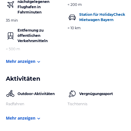
nächstgelegenen
< 200 m
Flughafen in
Fahrminuten
Station für HolidayCheck
Mietwagen Bayern
35 min
< 10 km
Entfernung zu
öffentlichen
Verkehrsmitteln
< 500 m
Mehr anzeigen
Aktivitäten
Outdoor-Aktivitäten
Vergnügungssport
Radfahren
Tischtennis
Mehr anzeigen