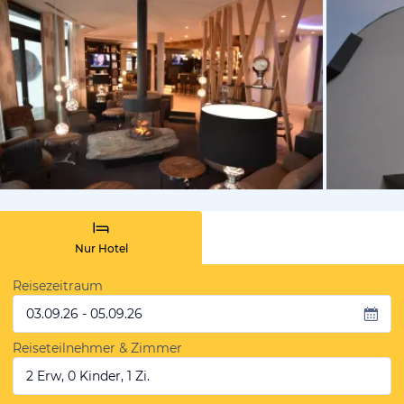
vom Hotelie
Nur Hotel
Reisezeitraum
03.09.26 - 05.09.26
Reiseteilnehmer & Zimmer
2 Erw, 0 Kinder, 1 Zi.