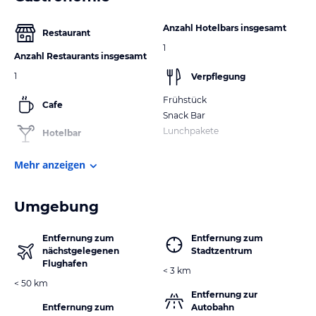
Anzahl Hotelbars insgesamt
Restaurant
1
Anzahl Restaurants insgesamt
1
Verpflegung
Frühstück
Cafe
Snack Bar
Lunchpakete
Hotelbar
Mehr anzeigen
Umgebung
Entfernung zum
Entfernung zum
nächstgelegenen
Stadtzentrum
Flughafen
< 3 km
< 50 km
Entfernung zur
Entfernung zum
Autobahn