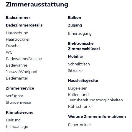
Zimmerausstattung
Badezimmer
Balkon
Badezimmerdetails
Zugang
Hausschuhe
Innenzugang
Haartrockner
Elektronische
Dusche
Zimmerschlüssel
WC
Mobiliar
Badewanne/Dusche
Schreibtisch
Badewanne
Sitzecke
Jacuzzi/Whirlpool
Bademantel
Haushaltsgeräte
Zimmerservice
Bügeleisen
Kaffee- und
Verfügbar
Teezubereitungsmöglichkeiten
Stundenweise
Kühlschrank
Klimatisierung
Weitere Zimmerinformationen
Heizung
Feuermelder
Klimaanlage