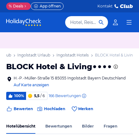
%
Deals
App öffnen
Kontakt
Hotel, Reiseziel
Urlaub
Ingolstadt Urlaub
Ingolstadt Hotels
BLOCK Hotel & Living
BLOCK Hotel & Living
H.-P.-Müller-Straße 15 85055 Ingolstadt Bayern Deutschland
Auf Karte anzeigen
166
Bewertungen
100%
5,5
/ 6
Bewerten
Hochladen
Merken
Hotelübersicht
Bewertungen
Bilder
Fragen