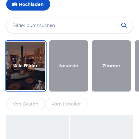
Hochladen
Alle Bilder
Neueste
Zimmer
Von Gästen
Vom Hotelier