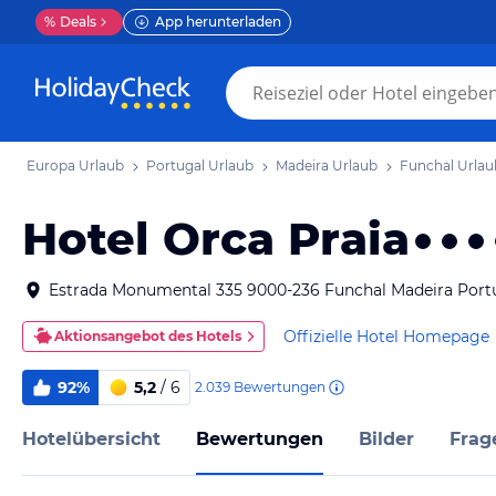
%
Deals
App herunterladen
Europa Urlaub
Portugal Urlaub
Madeira Urlaub
Funchal Urlau
Hotel Orca Praia
Estrada Monumental 335 9000-236 Funchal Madeira Port
Offizielle Hotel Homepage
Aktionsangebot des Hotels
92%
5,2
/ 6
2.039
Bewertungen
Hotelübersicht
Bewertungen
Bilder
Frag