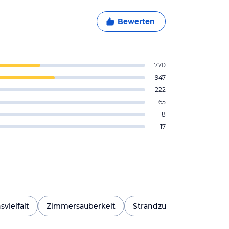
Bewerten
770
947
222
65
18
17
svielfalt
Zimmersauberkeit
Strandzugang
Pool