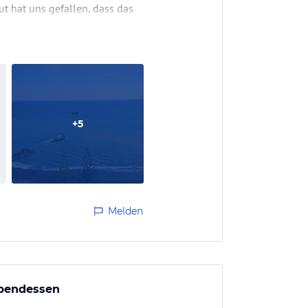
t hat uns gefallen, dass das
total…
+
5
Melden
Abendessen