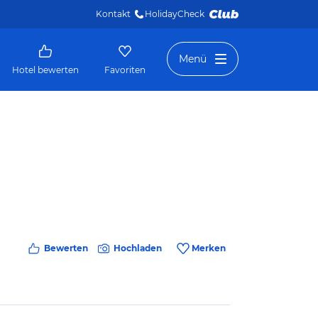
Kontakt
HolidayCheck 
Menü
Hotel bewerten
Favoriten
Bewerten
Hochladen
Merken