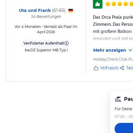
Uta und Frank
(
61-65
)
Das Orca Praia punk
24
Bewertungen
Zimmern. Das Person
Vor 4 Monaten • Verreist als Paar im
mit großem Balkon (
April 2026
renoviert und mit 
Verifizierter Aufenthalt
im Schrank, außerd
Mehr anzeigen
DZ Superior MB Typ I
HolidayCheck Club-Pu
Hilfreich
Tei
Pau
Für Deine
07.08. - 05