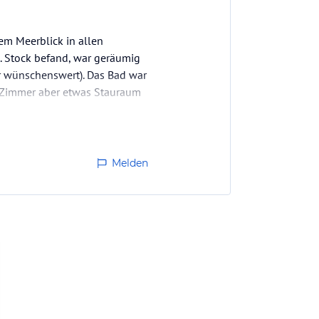
em Meerblick in allen
6. Stock befand, war geräumig
hr wünschenswert). Das Bad war
m Zimmer aber etwas Stauraum
Melden