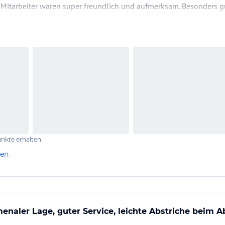
Mitarbeiter waren super freundlich und aufmerksam. Besonders gu
prechen konnte. Das hat den Check-in und Fragen zwischendurch 
nkte erhalten
len
enaler Lage, guter Service, leichte Abstriche beim 