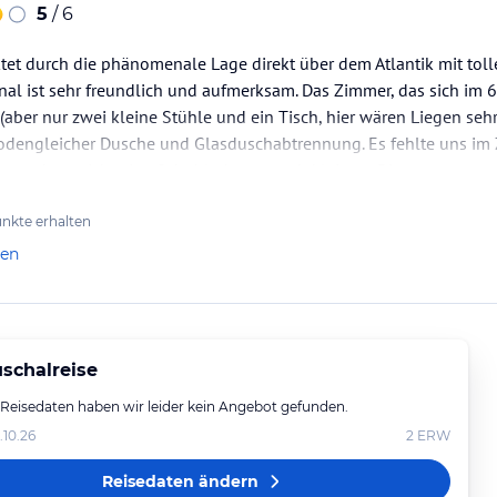
5
/ 6
tet durch die phänomenale Lage direkt über dem Atlantik mit toll
al ist sehr freundlich und aufmerksam. Das Zimmer, das sich im 
aber nur zwei kleine Stühle und ein Tisch, hier wären Liegen se
bodengleicher Dusche und Glasduschabtrennung. Es fehlte uns i
em gab es nicht eine Schublade um auch kleinere Dinge zu…
nkte erhalten
len
schalreise
 Reisedaten haben wir leider kein Angebot gefunden.
.10.26
2
ERW
Reisedaten ändern