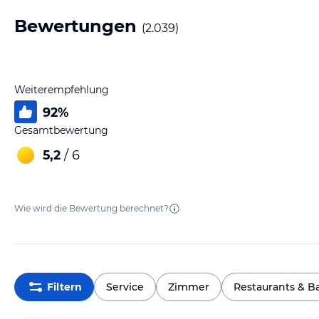
Bewertungen
(
2.039
)
Weiterempfehlung
92
%
Gesamtbewertung
5,2
/ 6
Wie wird die Bewertung berechnet?
Filtern
Service
Zimmer
Restaurants & B