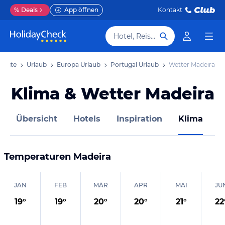
%
Deals
App öffnen
Kontakt
Hotel, Reiseziel
tseite
Urlaub
Europa Urlaub
Portugal Urlaub
Wetter Madeira
Klima & Wetter Madeira
Übersicht
Hotels
Inspiration
Klima
M
Temperaturen
Madeira
JAN
FEB
MÄR
APR
MAI
JU
19
°
19
°
20
°
20
°
21
°
22