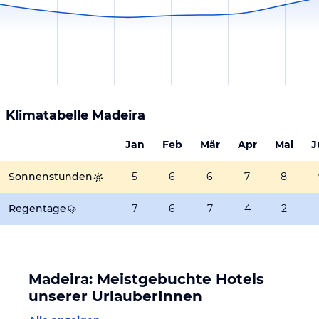
Klimatabelle
Madeira
Jan
Feb
Mär
Apr
Mai
J
Sonnenstunden
5
6
6
7
8
Regentage
7
6
7
4
2
Madeira: Meistgebuchte Hotels
unserer UrlauberInnen