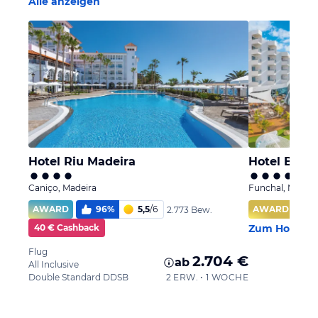
Alle anzeigen
Hotel Riu Madeira
Hotel Baia 
Caniço, Madeira
Funchal, Madeir
AWARD
96
%
5,5
/
6
AWARD
2.773 Bew.
40 € Cashback
Zum Hotel
Flug
2.704 €
ab
All Inclusive
Double Standard DDSB
2 ERW. • 1 WOCHE