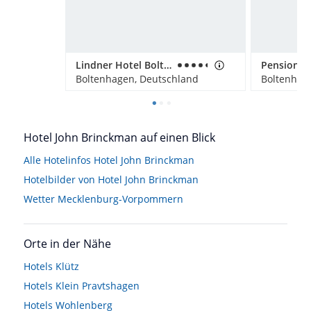
Lindner Hotel Boltenhagen, part of JdV by Hyatt
Pension C
Boltenhagen, Deutschland
Boltenhag
Hotel John Brinckman auf einen Blick
Alle Hotelinfos Hotel John Brinckman
Hotelbilder von Hotel John Brinckman
Wetter Mecklenburg-Vorpommern
Orte in der Nähe
Hotels
Klütz
Hotels
Klein Pravtshagen
Hotels
Wohlenberg