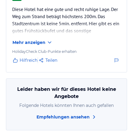
Diese Hotel hat eine gute und recht ruhige Lage. Der
Weg zum Strand beträgt höchstens 200m. Das
Stadtzentrum ist keine 5min. entfernt. Hier gibt es ein
gutes Frühstückbufet und das sonstige
Essenangebot ist reichlich und lecker sowie im
Mehr anzeigen
Vergleich sogar günstig. Das Hauspersonal ist sehr
freundlich und hilfsbereit. Für uns war wichtig, daß
HolidayCheck Club-Punkte erhalten
auch der Hund mit kommen konnte. Also gerne und
Hilfreich
Teilen
immer wieder Hotel John Bri kmann
Leider haben wir für dieses Hotel keine
Angebote
Folgende Hotels könnten Ihnen auch gefallen
Empfehlungen ansehen