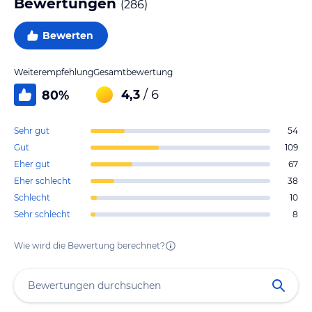
Bewertungen
(
286
)
Bewerten
Weiterempfehlung
Gesamtbewertung
4,3
/ 6
80
%
Sehr gut
54
Gut
109
Eher gut
67
Eher schlecht
38
Schlecht
10
Sehr schlecht
8
Wie wird die Bewertung berechnet?