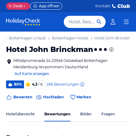
%
Deals
App öffnen
Kontakt
Hotel, Reiseziel
ub
Boltenhagen Urlaub
Boltenhagen Hotels
Hotel John Brinckman
Hotel John Brinckman
Mittelpromenade 24 23946 Ostseebad Boltenhagen
Mecklenburg-Vorpommern Deutschland
Auf Karte anzeigen
286
Bewertungen
80%
4,3
/ 6
Bewerten
Hochladen
Merken
Hotelübersicht
Bewertungen
Bilder
Fragen