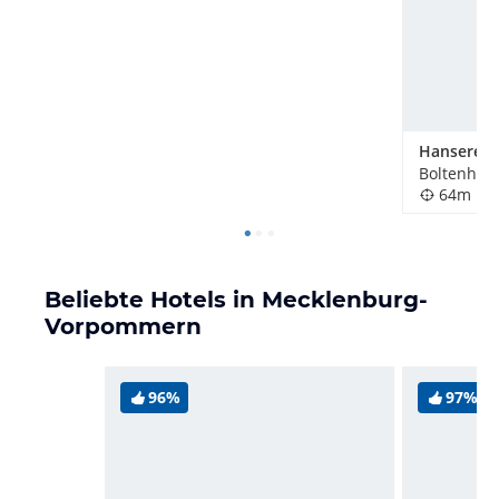
Boltenhag
64m
Beliebte Hotels in Mecklenburg-
Vorpommern
96%
97%