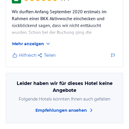
Wir durften Anfang September 2020 erstmals im
Rahmen einer BKK Aktivwoche einchecken und
rückblickend sagen, dass wir nicht enttäuscht
wurden. Schon bei der Buchung ging die
Hotelleitung, Frau Heike G., geduldig auf unsere
Mehr anzeigen
Fragen und Wünsche ein und bewies auch während
des Aufenthaltes eine souveräne Hotelführung.
Hilfreich
Teilen
Dieses Haus wird sehr gastfreundlich mit sauberen
Zimmern und einem umfangreichen Frühstücks-und
Abendbufett geführt, welches keine Wünsche offen
lässt. Wir würden jederzeit wieder bei einem
Leider haben wir für dieses Hotel keine
Aufenthalt in…
Angebote
Folgende Hotels könnten Ihnen auch gefallen
Empfehlungen ansehen