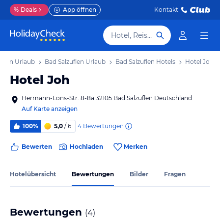
%
Deals
App öffnen
Kontakt
Hotel, Reiseziel
alen Urlaub
Bad Salzuflen Urlaub
Bad Salzuflen Hotels
Hotel Joh
Hotel Joh
Hermann-Löns-Str. 8-8a 32105 Bad Salzuflen Deutschland
Auf Karte anzeigen
4
Bewertungen
100%
5,0
/ 6
Bewerten
Hochladen
Merken
Hotelübersicht
Bewertungen
Bilder
Fragen
Bewertungen
(
4
)