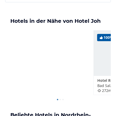
Hotels in der Nähe von Hotel Joh
100%
Hotel Rö
Bad Salzuf
272m
Beliebte Hotels in Nordrhein-