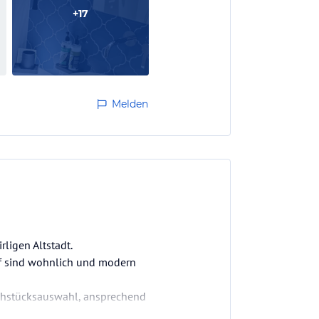
+
17
Melden
ligen Altstadt.
of sind wohnlich und modern
rühstücksauswahl, ansprechend