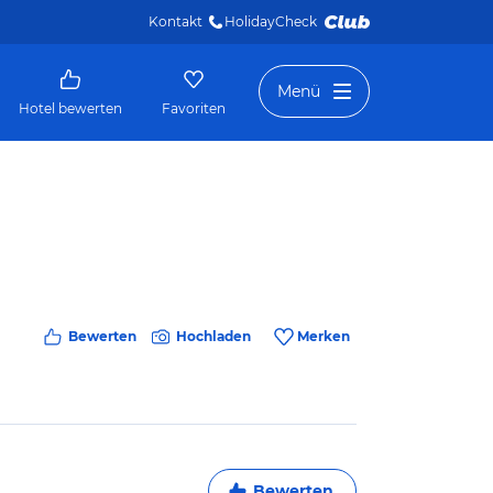
Kontakt
HolidayCheck 
Menü
Hotel bewerten
Favoriten
Bewerten
Hochladen
Merken
Bewerten