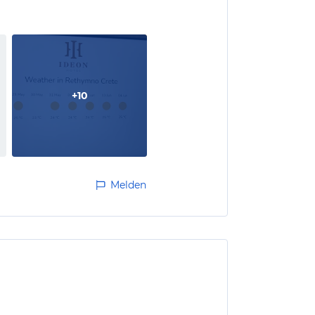
genüber mit…
+
10
Melden