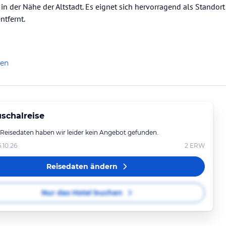
in der Nähe der Altstadt. Es eignet sich hervorragend als Standort
ntfernt.
len
schalreise
 Reisedaten haben wir leider kein Angebot gefunden.
6.10.26
2
ERW
Reisedaten ändern
Nur das Hotel buchen