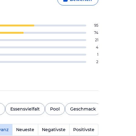
95
74
21
4
1
2
Essensvielfalt
Pool
Geschmack
Strandzugan
vanz
Neueste
Negativste
Positivste