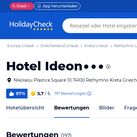
%
Deals
App herunterladen
Europa Urlaub
Griechenland Urlaub
Kreta Urlaub
Rethymno U
Hotel Ideon
Nikolaou Plastira Square 10 74100 Rethymno Kreta Griec
97%
5,7
/ 6
197
Bewertungen
Hotelübersicht
Bewertungen
Bilder
Frag
Bewertungen
(
197
)