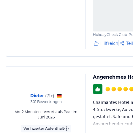
HolidayCheck Club-Pu
Hilfreich
Tei
Angenehmes Hot
Dieter
(
71+
)
Charmantes Hotel mi
301
Bewertungen
4 Stockwerke, Aufz
Vor 2 Monaten • Verreist als Paar im
gestaltet. Safe un
Juni 2026
Ansprechender Früh
Verifizierter Aufenthalt
präsentiert. Freundl