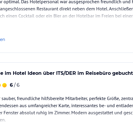
r optimal. Das Hotelpersonal war ausgesprochen freundlich und h
angeschlossenen Restaurant direkt neben dem Hotel. Anschließen
h einen Cocktail oder ein Bier an der Hotelbar im Freien bei ein
er war der Service tadellos. Zum Strand waren es allerdings etwa
len
ge im Hotel Ideon über ITS/DER im Reisebüro gebucht
6
/ 6
 sauber, freundliche hilfsbereite Mitarbeiter, perfekte Größe, zent
endessen aus umfangreicher Karte, interessantes be- und entladen
r Fenster absolut ruhig im Zimmer. Modern ausgestattet und gesc
en.