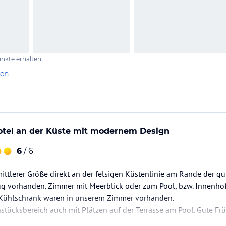
nkte erhalten
len
el an der Küste mit modernem Design
6
/ 6
ttlerer Größe direkt an der felsigen Küstenlinie am Rande der quir
ug vorhanden. Zimmer mit Meerblick oder zum Pool, bzw. Innenh
d Kühlschrank waren in unserem Zimmer vorhanden.
stücksbereich auch mit Plätzen auf der Terrasse am Pool. Gute F
iches Personal.