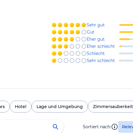
Sehr gut
Gut
Eher gut
Eher schlecht
Schlecht
Sehr schlecht
ars
Hotel
Lage und Umgebung
Zimmersauberkeit
Sortiert nach:
Rele