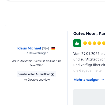
Gutes Hotel, Par
Klaus Michael
(
71+
)
Vom 29.05.2026 bis 
83
Bewertungen
und zur Altstadt vo
Vor 2 Monaten • Verreist als Paar im
und verfügt über ei
Juni 2026
die Gegebenheiten 
Verifizierter Aufenthalt
Unser Zimmer mit Me
Mehr anzeigen
Double seaview
und Kühlschrank w
Der…