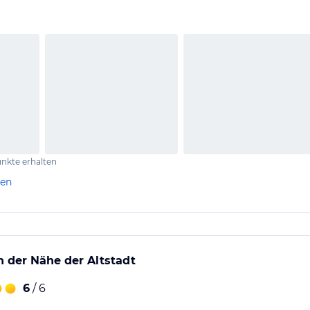
agen schwierige Parksituation. Gebührenpflichtiger Parkplatz ge
nkte erhalten
len
n der Nähe der Altstadt
6
/ 6