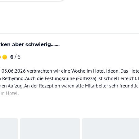
ken aber schwierig.......
6
/ 6
05.06.2026 verbrachten wir eine Woche im Hotel Ideon. Das Hotel
n Rethymno. Auch die Festungsruine (Fortezza) ist schnell erreicht
nen Aufzug. An der Rezeption waren alle Mitarbeiter sehr freundli
im Hotel.
erblick (100) gefiel uns auf Anhieb gut. Es war geräumig und bot 
aren vorhanden.