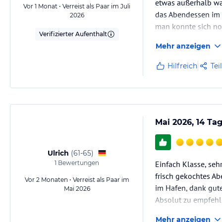
etwas außerhalb wa
Vor 1 Monat • Verreist als Paar im Juli
das Abendessen im 
2026
man konnte sich noc
Verifizierter Aufenthalt
genehmigen. Auch hi
Mehr anzeigen
Hilfreich
Tei
Mai 2026, 14 Ta
Ulrich
(
61-65
)
1
Bewertungen
Einfach Klasse, sehr
frisch gekochtes Ab
Vor 2 Monaten • Verreist als Paar im
im Hafen, dank gute
Mai 2026
Absolut zu empfehl
Mehr anzeigen