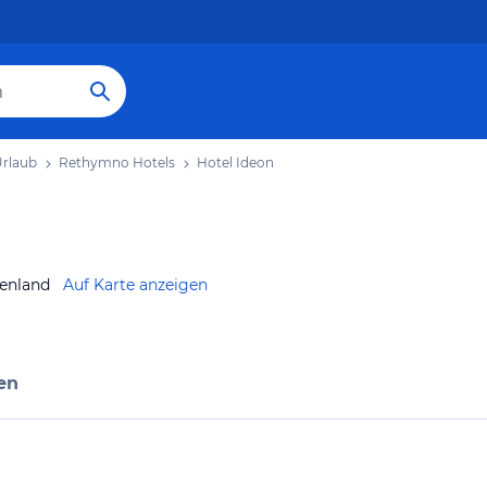
rlaub
Rethymno Hotels
Hotel Ideon
henland
Auf Karte anzeigen
en