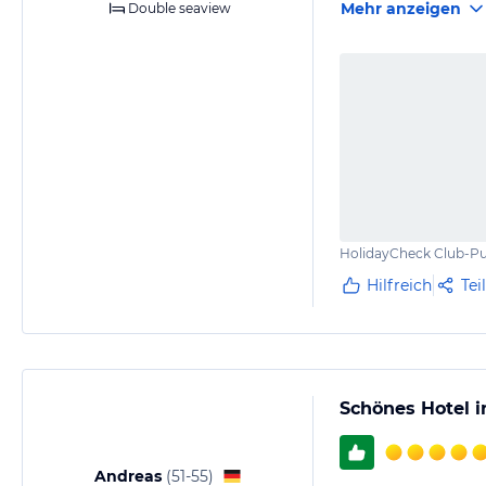
Mehr anzeigen
Double seaview
Für Gäste mit Mietw
HolidayCheck Club-Pu
Hilfreich
Tei
Schönes Hotel i
Andreas
(
51-55
)