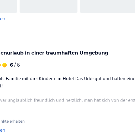
len
lienurlaub in einer traumhaften Umgebung
6
/ 6
ls Familie mit drei Kindern im Hotel Das Urbisgut und hatten ein
t!
ar unglaublich freundlich und herzlich, man hat sich von der e
ist sehr sauber und gepflegt, das Essen war jeden Tag hervorrag
nkte erhalten
rt hat uns die wunderschöne Umgebung. Es gibt unzählige Möglic
len