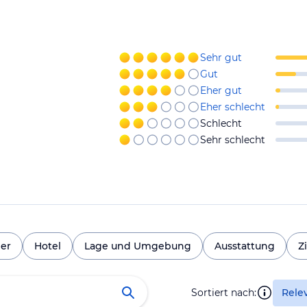
Sehr gut
Gut
Eher gut
Eher schlecht
Schlecht
Sehr schlecht
er
Hotel
Lage und Umgebung
Ausstattung
Z
Sortiert nach:
Rele