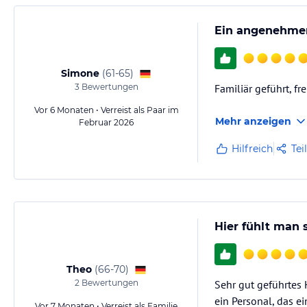
Ein angenehmer
Simone
(
61-65
)
3
Bewertungen
Familiär geführt, fr
Vor 6 Monaten • Verreist als Paar im
Mehr anzeigen
Februar 2026
Hilfreich
Tei
Hier fühlt man
Theo
(
66-70
)
2
Bewertungen
Sehr gut geführtes 
ein Personal, das e
Vor 7 Monaten • Verreist als Familie