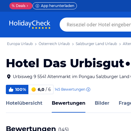
%
Deals
App herunterladen
Europa Urlaub
Österreich Urlaub
Salzburger Land Urlaub
Alte
Hotel Das Urbisgut
Urbisweg 9 5541 Altenmarkt im Pongau Salzburger Land 
100%
6,0
/ 6
145
Bewertungen
Hotelübersicht
Bewertungen
Bilder
Frag
Bewertungen
(
145
)