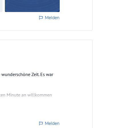
Melden
e wunderschöne Zeit. Es war
rsten Minute an willkommen
end und hat keine Wünsche
hkeiten, mit Kindern etwas zu
Melden