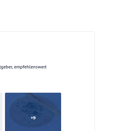
tgeber, empfehlenswert
+
9