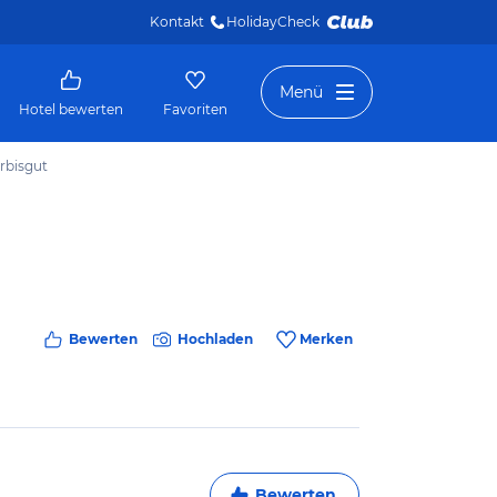
Kontakt
HolidayCheck 
Menü
Hotel bewerten
Favoriten
rbisgut
Bewerten
Hochladen
Merken
Bewerten