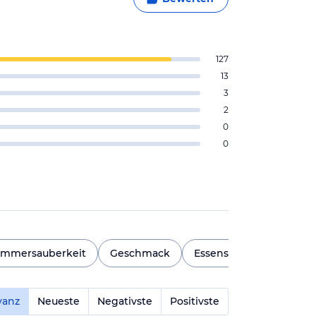
127
13
3
2
0
0
immersauberkeit
Geschmack
Essensvielfalt
Saun
vanz
Neueste
Negativste
Positivste