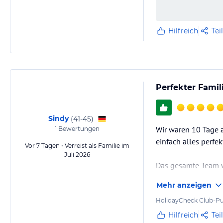
Hilfreich
Tei
Perfekter Fami
Sindy
(
41-45
)
Wir waren 10 Tage a
1
Bewertungen
einfach alles perfek
Vor 7 Tagen • Verreist als Familie im
Juli 2026
Das gesamte Team w
gefühlt. Das Hotel 
Mehr anzeigen
offengelassen.
HolidayCheck Club-Pu
Besonders begeiste
Hilfreich
Tei