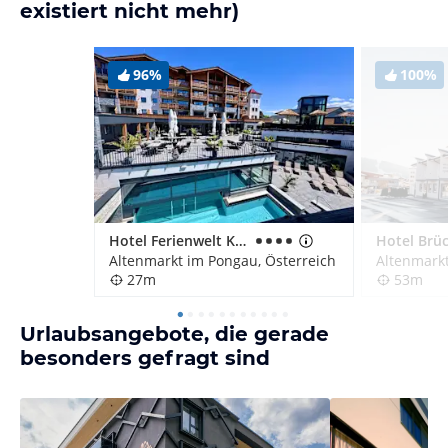
existiert nicht mehr)
96%
100%
Hotel Ferienwelt Kesselgrub
Hotel Brü
Altenmarkt im Pongau, Österreich
Altenmarkt
27m
53m
Urlaubsangebote, die gerade
besonders gefragt sind