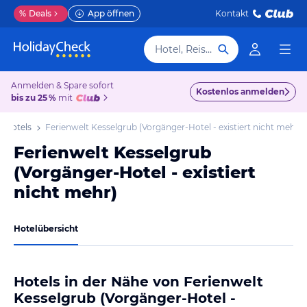
%
Deals
App öffnen
Kontakt
Hotel, Reiseziel
Anmelden & Spare sofort
Kostenlos anmelden
bis zu 25 %
mit
 Hotels
Ferienwelt Kesselgrub (Vorgänger-Hotel - existiert nicht mehr)
Ferienwelt Kesselgrub
(Vorgänger-Hotel - existiert
nicht mehr)
Hotelübersicht
Hotels in der Nähe von Ferienwelt
Kesselgrub (Vorgänger-Hotel -