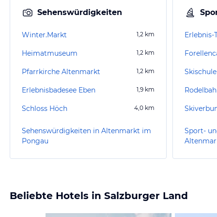
Sehenswürdigkeiten
Spor
Winter.Markt
1,2
km
Erlebnis
Heimatmuseum
1,2
km
Forellen
Pfarrkirche Altenmarkt
1,2
km
Skischul
Erlebnisbadesee Eben
1,9
km
Rodelbahn
Schloss Höch
4,0
km
Skiverbu
Sehenswürdigkeiten in Altenmarkt im
Sport- un
Pongau
Altenmar
Beliebte Hotels in Salzburger Land