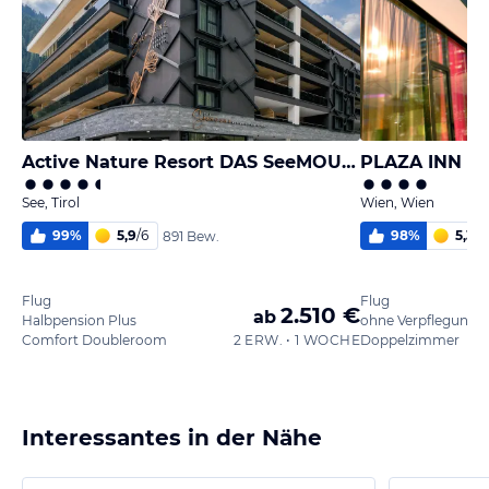
Active Nature Resort DAS SeeMOUNT
PLAZA INN W
See, Tirol
Wien, Wien
99
%
5,9
/
6
98
%
5,3
/
6
891 Bew.
Flug
Flug
2.510 €
ab
Halbpension Plus
ohne Verpflegung
Comfort Doubleroom
2 ERW. • 1 WOCHE
Doppelzimmer
Interessantes in der Nähe