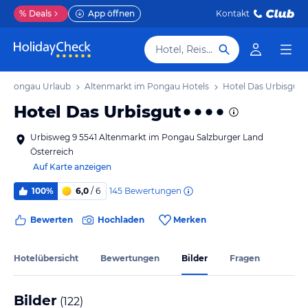
%
Deals
App öffnen
Kontakt
Hotel, Reiseziel
im Pongau Urlaub
Altenmarkt im Pongau Hotels
Hotel Das Urbisgut
Hotel Das Urbisgut
Urbisweg 9 5541 Altenmarkt im Pongau Salzburger Land
Österreich
Auf Karte anzeigen
145
Bewertungen
100%
6,0
/ 6
Bewerten
Hochladen
Merken
Hotelübersicht
Bewertungen
Bilder
Fragen
Bilder
(
122
)