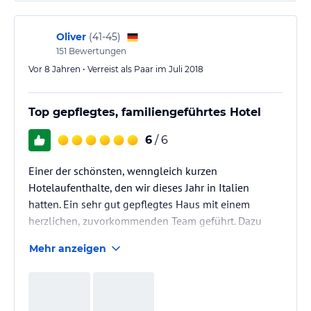
Oliver
(
41-45
)
151
Bewertungen
Vor 8 Jahren • Verreist als Paar im Juli 2018
Top gepflegtes, familiengeführtes Hotel
6
/ 6
Einer der schönsten, wenngleich kurzen
Hotelaufenthalte, den wir dieses Jahr in Italien
hatten. Ein sehr gut gepflegtes Haus mit einem
herzlichen, zuvorkommenden Team geführt. Dazu
ordentliche Zimmer mit vernünftigen Betten und
Mehr anzeigen
starker Klimaanlage, Pool und nah am Ufer des Lago
Lugano zum Baden. Was will man mehr?!