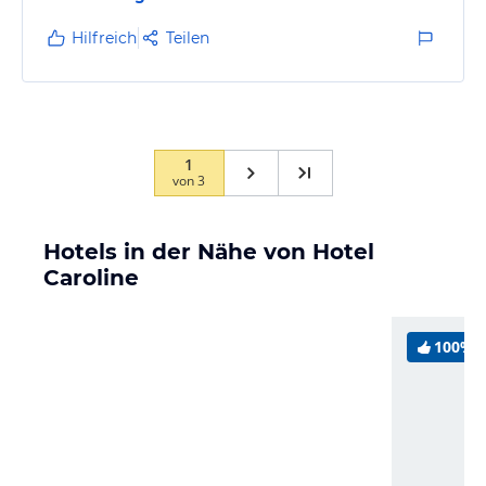
eine Lösung. Wir empfehlen dieses Hotel an alle, die
Ruhe und Entspannung suchen.
Hilfreich
Teilen
1
von
3
Hotels in der Nähe von Hotel
Caroline
100%