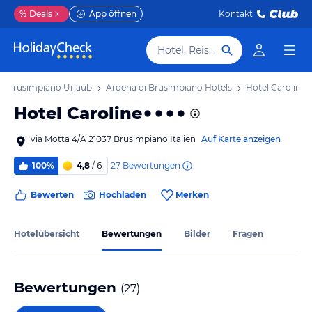
%
Deals
App öffnen
Kontakt
Hotel, Reiseziel
di Brusimpiano Urlaub
Ardena di Brusimpiano Hotels
Hotel Caroline
Hotel Caroline
via Motta 4/A 21037 Brusimpiano Italien
Auf Karte anzeigen
27
Bewertungen
100%
4,8
/ 6
Bewerten
Hochladen
Merken
Hotelübersicht
Bewertungen
Bilder
Fragen
Bewertungen
(
27
)