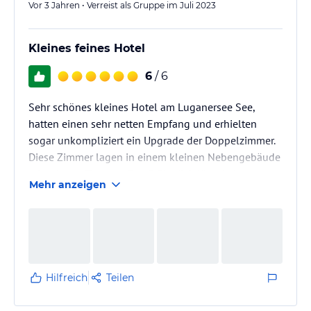
Vor 3 Jahren • Verreist als Gruppe im Juli 2023
Kleines feines Hotel
6
/ 6
Sehr schönes kleines Hotel am Luganersee See,
hatten einen sehr netten Empfang und erhielten
sogar unkompliziert ein Upgrade der Doppelzimmer.
Diese Zimmer lagen in einem kleinen Nebengebäude
mit privater Terrasse. Das Frühstück lässt keine
Mehr anzeigen
Wünsche offen. Es ist alles immer reichlich und frisch
vorhanden. Der Poolbereich könnte etwas besser
gepflegt sein. Ein kleiner,feiner Badestrand ist nach
ca. 400 Meter erreichbar. Wir können das Hotel
uneingeschränkt weiterempfehlen.
Hilfreich
Teilen