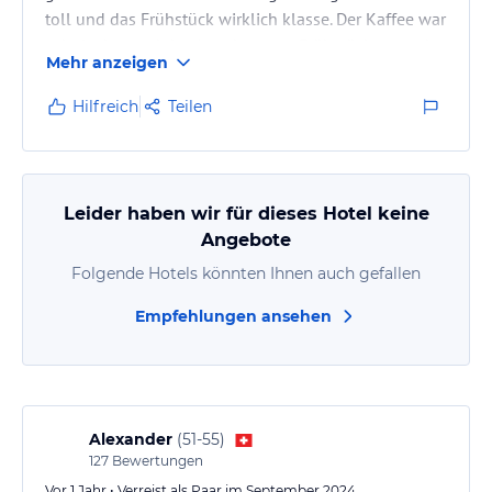
toll und das Frühstück wirklich klasse. Der Kaffee war
sehr lecker und das Angebot zum Frühstück war sehr
Mehr anzeigen
umfangreich. Wir überlegen auf der Rückreise
nochmal dort einen Aufenthalt einzurichten. Vielen
Hilfreich
Teilen
Dank und viele Grüße Littlefoot:-)
Leider haben wir für dieses Hotel keine
Angebote
Folgende Hotels könnten Ihnen auch gefallen
Empfehlungen ansehen
Alexander
(
51-55
)
127
Bewertungen
Vor 1 Jahr • Verreist als Paar im September 2024