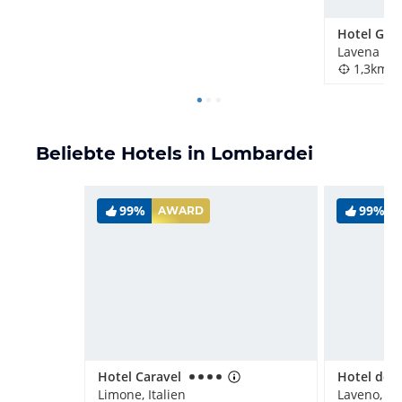
Hotel Gro
Lavena Pon
1,3km
Beliebte Hotels in Lombardei
99%
99%
AWARD
Hotel Caravel
Limone, Italien
Laveno, Ita