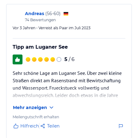
Andreas
(
56-60
)
74
Bewertungen
Vor 3 Jahren • Verreist als Paar im Juli 2023
Tipp am Luganer See
5
/ 6
Sehr schöne Lage am Luganer See. Über zwei kleine
Straßen direkt am Rasenstrand mit Bewirtschaftung
und Wassersport. Frueckstueck vollwertig und
abwechslungsreich. Leider doch etwas in die Jahre
gekommen und W-LAN recht instabil. Sauber und
Mehr anzeigen
toller Service. Gute Betten.
Meilengutschrift erhalten
Hilfreich
Teilen