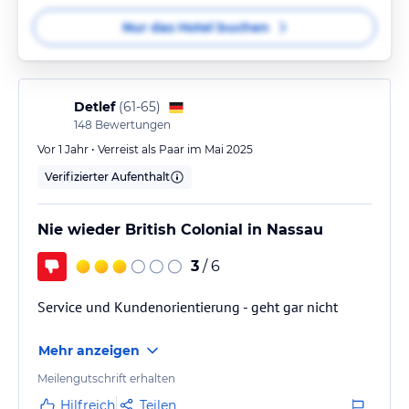
Nur das Hotel buchen
Detlef
(
61-65
)
148
Bewertungen
Vor 1 Jahr • Verreist als Paar im Mai 2025
Verifizierter Aufenthalt
Nie wieder British Colonial in Nassau
3
/ 6
Service und Kundenorientierung - geht gar nicht
Mehr anzeigen
Meilengutschrift erhalten
Hilfreich
Teilen