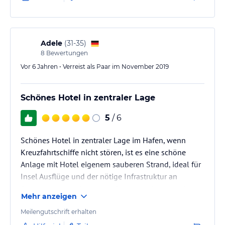
(325$!) für Trinkgeld für Reinigungspersonal (! s.o.)
und Andere, außerdem Steuern usw.
Wir waren 3 Nächte in diesem Hotel. Pro Nacht
zahlten wir dann letztendlich mehr als 300 $
Adele
(
31-35
)
Zum Ausgleich für unsere Verärgerung bekamen wir
8
Bewertungen
das Frühstück kostenlos (sonst…
Vor 6 Jahren • Verreist als Paar im November 2019
Schönes Hotel in zentraler Lage
5
/ 6
Schönes Hotel in zentraler Lage im Hafen, wenn
Kreuzfahrtschiffe nicht stören, ist es eine schöne
Anlage mit Hotel eigenem sauberen Strand, ideal für
Insel Ausflüge und der nötige Infrastruktur an
Restaurants und Shopping Gelegenheiten, welche zu
Mehr anzeigen
Fuß zu erreichen sind
Meilengutschrift erhalten