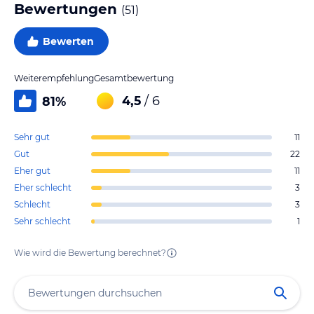
Bewertungen
(
51
)
Bewerten
Weiterempfehlung
Gesamtbewertung
4,5
/ 6
81
%
Sehr gut
11
Gut
22
Eher gut
11
Eher schlecht
3
Schlecht
3
Sehr schlecht
1
Wie wird die Bewertung berechnet?