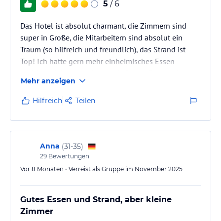
5
/ 6
Das Hotel ist absolut charmant, die Zimmern sind
super in Große, die Mitarbeitern sind absolut ein
Traum (so hilfreich und freundlich), das Strand ist
Top! Ich hatte gern mehr einheimisches Essen
probieren könnte und dass die Resort Fees in das
Mehr anzeigen
ursprüngliches Preiß inkludiert waren.
Hilfreich
Teilen
Anna
(
31-35
)
29
Bewertungen
Vor 8 Monaten • Verreist als Gruppe im November 2025
Gutes Essen und Strand, aber kleine
Zimmer