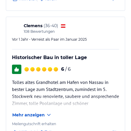
Clemens
(
36-40
)
108
Bewertungen
Vor 1 Jahr • Verreist als Paar im Januar 2025
Historischer Bau in toller Lage
6
/ 6
Tolles altes Grandhotel am Hafen von Nassau in
bester Lage zum Stadtzentrum, zumindest im 5.
Stockwerk neu renovierte, saubere und ansprechende
Zimmer, tolle Poolanlage und schöner
Strandabschnitt. Leider langsamer Check-In und
Mehr anzeigen
49,5USD Resort fee pro Nacht zu bezahlen, auch
wenn man eine Buchung inkl. aller Gebühren über
Meilengutschrift erhalten