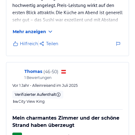
hochwertig angelegt. Preis-Leistung wirkt auf den
ersten Blick attraktiv. Die Küche am Abend ist generell
sehr gut – das Sushi war exzellent und mit Abstand
eines der besten Sushi, die wir seit sehr langer Zeit
Mehr anzeigen
gegessen haben.
Hilfreich
Teilen
Trotzdem wurden wir in mehreren Punkten enttäuscht
und daher keine Empfehlung.
Der Strand war nicht sauber – Glasscherben, viel
Thomas
(
46-50
)
Plastik und Müll im Wasser. Zusätzlich waren die
1
Bewertungen
Liegen stellenweise beschädigt oder durchgelegen,
Vor 1 Jahr • Alleinreisend im Juli 2025
was das…
Verifizierter Aufenthalt
City View King
Mein charmantes Zimmer und der schöne
Strand haben überzeugt