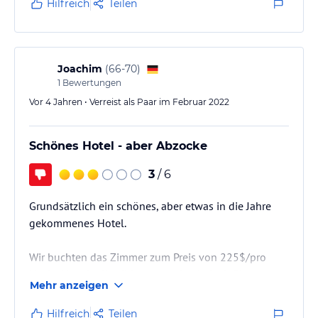
einen Reiseanbieter durchgeführt hat und
Hilfreich
Teilen
Kloakengeruch in den Badezimmern.
Joachim
(
66-70
)
1
Bewertungen
Vor 4 Jahren • Verreist als Paar im Februar 2022
Schönes Hotel - aber Abzocke
3
/ 6
Grundsätzlich ein schönes, aber etwas in die Jahre
gekommenes Hotel.
Wir buchten das Zimmer zum Preis von 225$/pro
Nacht. Von der Kreditkarte wurden jedoch über
Mehr anzeigen
1.000$ abgebucht! Auf unsere Nachfrage beim
Einchecken wurde uns erklärt, das seien Gebühren
Hilfreich
Teilen