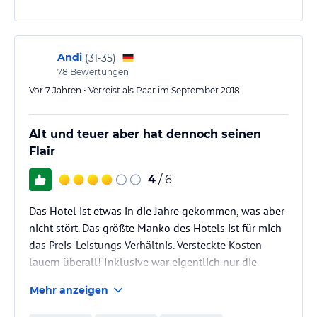
Andi
(
31-35
)
78
Bewertungen
Vor 7 Jahren • Verreist als Paar im September 2018
Alt und teuer aber hat dennoch seinen
Flair
4
/ 6
Das Hotel ist etwas in die Jahre gekommen, was aber
nicht stört. Das größte Manko des Hotels ist für mich
das Preis-Leistungs Verhältnis. Versteckte Kosten
lauern überall! Inklusive war eigentlich nur die
Handtücher am Strand und die Nutzung des Gyms.
Mehr anzeigen
Kurtaxe war ebenso außerordentlich hoch! Positiv zu
erwähnen ist der Hoteleigene kleine Strand, welcher