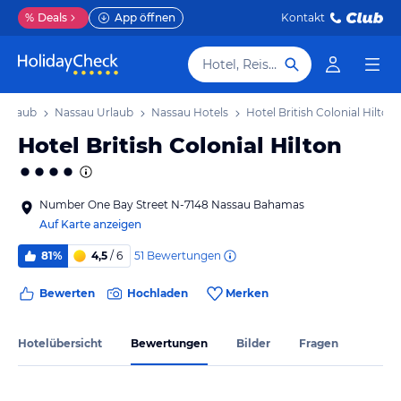
%
Deals
App öffnen
Kontakt
Hotel, Reiseziel
Urlaub
Nassau Urlaub
Nassau Hotels
Hotel British Colonial Hilton
Hotel British Colonial Hilton
Number One Bay Street N-7148 Nassau Bahamas
Auf Karte anzeigen
51
Bewertungen
81%
4,5
/ 6
Bewerten
Hochladen
Merken
Hotelübersicht
Bewertungen
Bilder
Fragen