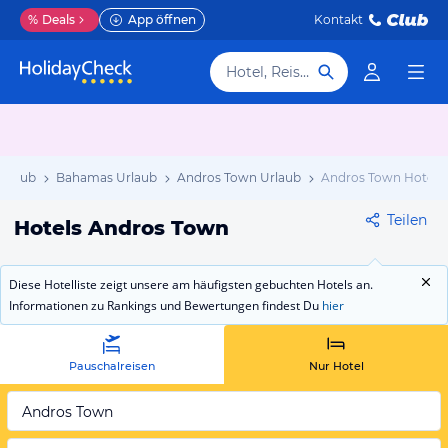
%
Deals
App öffnen
Kontakt
Hotel, Reiseziel
rlaub
Bahamas Urlaub
Andros Town Urlaub
Andros Town Hotels
Teilen
Hotels Andros Town
Diese Hotelliste zeigt unsere am häufigsten gebuchten Hotels an.
Informationen zu Rankings und Bewertungen findest Du
hier
Pauschalreisen
Nur Hotel
Andros Town