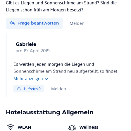
Gibt es Liegen und Sonnenschirme am Strand? Sind die
Liegen schon früh am Morgen besetzt?
Frage beantworten
Melden
Gabriele
am
19. April 2019
Es werden jeden morgen die Liegen und
Sonnenschirme am Strand neu aufgestellt, so findet
man immer Platz. Allerdings sind die Plätze direkt am
Mehr anzeigen
Meer zuerst voll
Melden
Hilfreich
0
Hotelausstattung Allgemein
WLAN
Wellness