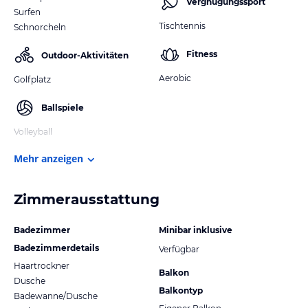
Vergnügungssport
Surfen
Tischtennis
Schnorcheln
Fitness
Outdoor-Aktivitäten
Aerobic
Golfplatz
Ballspiele
Volleyball
Mehr anzeigen
Zimmerausstattung
Badezimmer
Minibar inklusive
Badezimmerdetails
Verfügbar
Haartrockner
Balkon
Dusche
Balkontyp
Badewanne/Dusche