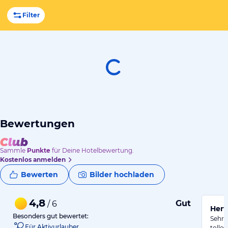
Filter
Bewertungen
Sammle
Punkte
für Deine Hotelbewertung.
Kostenlos anmelden
Bewerten
Bilder hochladen
4,8
Gut
/ 6
Herv
Besonders gut bewertet:
Sehr 
Für Aktivurlauber
tolle