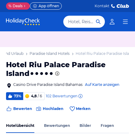
%
Deals
App öffnen
Kontakt
Hotel, Reiseziel
Island Urlaub
Paradise Island Hotels
Hotel Riu Palace Paradise Island
Hotel Riu Palace Paradise
Island
Casino Drive Paradise Island Bahamas
Auf Karte anzeigen
102
Bewertungen
73%
4,8
/ 6
Bewerten
Hochladen
Merken
Hotelübersicht
Bewertungen
Bilder
Fragen