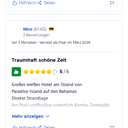
jeweiligen Veranstalters.
Hilfreich
Teilen
Nico
(
61-65
)
3
Bewertungen
Vor 5 Monaten • Verreist als Paar im März 2026
Traumhaft schöne Zeit
5
/ 6
Großes weißes Hotel am Strand von
Paradise-Island auf den Bahamas
Direkte Strandlage
Am Pool undPoolbar ordentlich Ramba-Zamba(All
inclusive 😉) Aber nur ein paar Meter weiter absolute
Mehr anzeigen
Ruhe und überhaupt nicht überfüllt!!
Hilfreich
Teilen