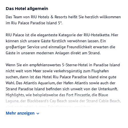
Das Hotel allgemein
Das Team von RIU Hotels & Resorts heißt Sie herzlich willkommen
im Riu Palace Paradise Island 5*.
RIU Palace ist die eleganteste Kategorie der RIU-Hotelkette. Hier
können sich unsere Gäste fürstlich verwöhnen lassen. Ein
groβartiger Service und einmalige Freundlichkeit erwarten die
Gäste in unseren modernen Anlagen direkt am Strand.
Wenn Sie ein empfehlenswertes 5-Sterne-Hotel in Paradise Island
nicht weit vom Meer sowie verkehrsgünstig zum Flughafen
suchen, dann ist das Hotel Riu Palace Paradise Island eine gute
Wahl. Das Atlantis Aquarium, der Hafen Atlantis sowie auch der
Strand Paradise Island befinden sich unweit von der Unterkunft.
Highlights, wie beispielsweise das Fort Fincastle, die Blaue
Lagune, der Blackbeard's Cay Beach sowie der Strand Cable Beach,
sind nach relativ kurzer Fahrdistanz zu erreichen.
Mehr anzeigen
Zimmer / Unterbringung im Hotel
Es stehen Ihnen 379 mit Liebe zum Detail eingerichtete Zimmer