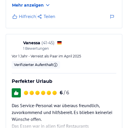
Poolbereich sollten dringend renoviert werden.
Mehr anzeigen
Bahamas sind ein schönes Land aber das Hotel lässt
sich definitiv überbezahlen. Gerade die jüngeren
Hilfreich
Teilen
weiblichen Hotelangestellten machen einen eher
faulen oder desinteressierten Eindruck, vorallem
wenn nicht bei jedem einzelnen Anliegen oder
Getränk an der Bar ein Schein…
Vanessa
(
41-45
)
1
Bewertungen
Vor 1 Jahr • Verreist als Paar im April 2025
Verifizierter Aufenthalt
Perfekter Urlaub
6
/ 6
Das Service-Personal war überaus freundlich,
zuvorkommend und hilfsbereit. Es blieben keinerlei
Wünsche offen.
Das Essen war in allen fünf Restaurants