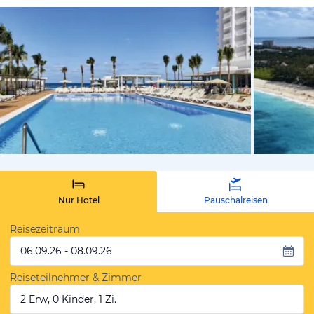
vom Hotelie
Nur Hotel
Pauschalreisen
Reisezeitraum
06.09.26 - 08.09.26
Reiseteilnehmer & Zimmer
2 Erw, 0 Kinder, 1 Zi.