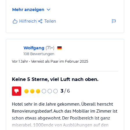
ausgezeichnet. Reservierungen in den A-la-carte
Mehr anzeigen
Restaurants funktionierten reibungslos über die
Hotel-/Riu-App. Auch die Getränke (Cocktails, etc.)
Hilfreich
Teilen
waren durchweg von guter Qualität und sehr lecker.
Das Hotel ist perfekt, egal ob man lieber
Unterhaltung genießt oder in Ruhe entspannen
möchte. Hier findet jeder den geeigneten Platz. Man
Wolfgang
(
71+
)
fühlt sich sofort wohl und…
108
Bewertungen
Vor 1 Jahr • Verreist als Paar im Februar 2025
Keine 5 Sterne, viel Luft nach oben.
3
/ 6
Hotel sehr in die Jahre gekommen. Überall herrscht
Renovierungsbedarf. Auch das Mobiliar im Zimmer ist
schon etwas abgewohnt. Der Poolbereich ist ganz
miserabel. 1000ende von Ausblühungen auf den