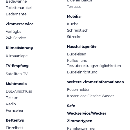
Eigener Balkon
Badewanne
Terrasse
Toilettenartikel
Bademantel
Mobiliar
Zimmerservice
Küche
Schreibtisch
Verfügbar
Sitzecke
24h Service
Haushaltsgeräte
Klimatisierung
Bügeleisen
Klimaanlage
Kaffee- und
TV-Empfang
Teezubereitungsmöglichkeiten
Bügeleinrichtung
Satelliten-TV
Weitere Zimmerinformationen
Multimedia
Feuermelder
DSL-Anschluss
Kostenlose Flasche Wasser
Telefon
Radio
Safe
Fernseher
Weckservice/Wecker
Bettentyp
Zimmertypen
Einzelbett
Familienzimmer