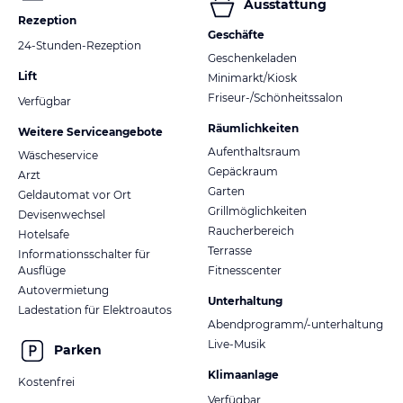
Ausstattung
Rezeption
Geschäfte
24-Stunden-Rezeption
Geschenkeladen
Lift
Minimarkt/Kiosk
Friseur-/Schönheitssalon
Verfügbar
Räumlichkeiten
Weitere Serviceangebote
Aufenthaltsraum
Wäscheservice
Gepäckraum
Arzt
Garten
Geldautomat vor Ort
Grillmöglichkeiten
Devisenwechsel
Raucherbereich
Hotelsafe
Terrasse
Informationsschalter für
Ausflüge
Fitnesscenter
Autovermietung
Unterhaltung
Ladestation für Elektroautos
Abendprogramm/-unterhaltung
Live-Musik
Parken
Klimaanlage
Kostenfrei
Verfügbar