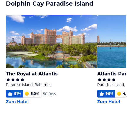
Dolphin Cay Paradise Island
The Royal at Atlantis
Atlantis Parad
Paradise Island, Bahamas
Paradise Island, B
91
%
5,0
/
6
96
%
4,5
/
6
50 Bew.
Zum Hotel
Zum Hotel