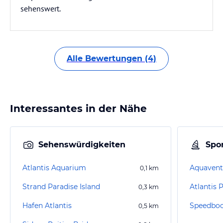
sehenswert.
Alle Bewertungen (4)
Interessantes in der Nähe
Sehenswürdigkeiten
Spor
Atlantis Aquarium
Aquavent
0,1
km
Strand Paradise Island
Atlantis 
0,3
km
Hafen Atlantis
Speedboot
0,5
km