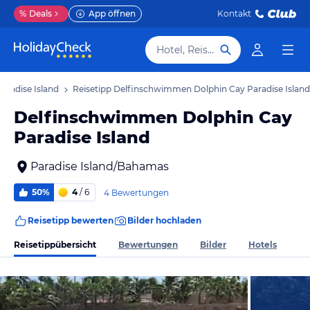
%
Deals
App öffnen
Kontakt
Hotel, Reiseziel
Paradise Island
Reisetipp Delfinschwimmen Dolphin Cay Paradise Island
Delfinschwimmen Dolphin Cay
Paradise Island
Paradise Island/Bahamas
50%
4
/ 6
4 Bewertungen
Reisetipp bewerten
Bilder hochladen
Reisetippübersicht
Bewertungen
Bilder
Hotels