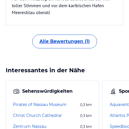
toller Stimmen und vor dem karibischen Hafen
Meeresblau überall
Alle Bewertungen (1)
Interessantes in der Nähe
Sehenswürdigkeiten
Spor
Pirates of Nassau Museum
Aquavent
0,3
km
Christ Church Cathedral
Atlantis 
0,3
km
Zentrum Nassau
Speedboot
0,3
km