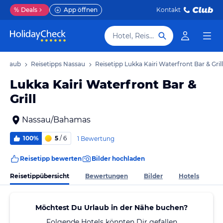
%
Deals
App öffnen
Kontakt
Hotel, Reiseziel
 Urlaub
Reisetipps Nassau
Reisetipp Lukka Kairi Waterfront Bar & Grill
Lukka Kairi Waterfront Bar &
Grill
Nassau/Bahamas
100%
5
/ 6
1 Bewertung
Reisetipp bewerten
Bilder hochladen
Reisetippübersicht
Bewertungen
Bilder
Hotels
Möchtest Du Urlaub in der Nähe buchen?
Folgende Hotels könnten Dir gefallen