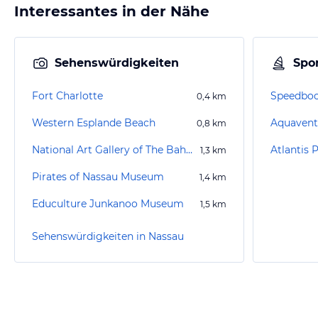
Interessantes in der Nähe
Sehenswürdigkeiten
Spor
Fort Charlotte
Speedboot
0,4
km
Western Esplande Beach
Aquavent
0,8
km
National Art Gallery of The Bahamas
Atlantis 
1,3
km
Pirates of Nassau Museum
1,4
km
Educulture Junkanoo Museum
1,5
km
Sehenswürdigkeiten in Nassau