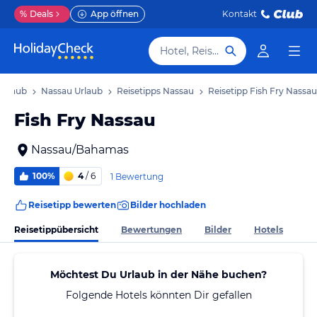
%
Deals
App öffnen
Kontakt
Hotel, Reiseziel
Urlaub
Nassau Urlaub
Reisetipps Nassau
Reisetipp Fish Fry Nassau
Fish Fry Nassau
Nassau/Bahamas
100%
4
/ 6
1 Bewertung
Reisetipp bewerten
Bilder hochladen
Reisetippübersicht
Bewertungen
Bilder
Hotels
Möchtest Du Urlaub in der Nähe buchen?
Folgende Hotels könnten Dir gefallen