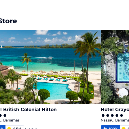
Store
l British Colonial Hilton
Hotel Graycl
u, Bahamas
Nassau, Baham
1
%
4,5
/
6
100
%