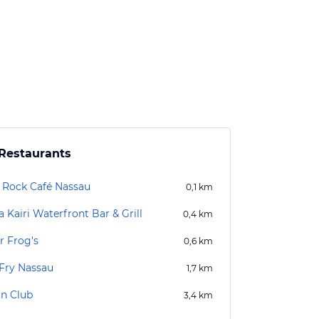
Restaurants
 Rock Café Nassau
0,1
km
 Kairi Waterfront Bar & Grill
0,4
km
r Frog's
0,6
km
 Fry Nassau
1,7
km
n Club
3,4
km