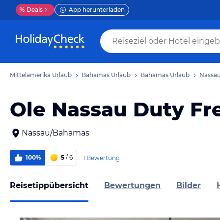
%
Deals
App herunterladen
Mittelamerika Urlaub
Bahamas Urlaub
Bahamas Urlaub
Nassau
Ole Nassau Duty Fr
Nassau/Bahamas
100%
5
/ 6
1 Bewertung
Reisetippübersicht
Bewertungen
Bilder