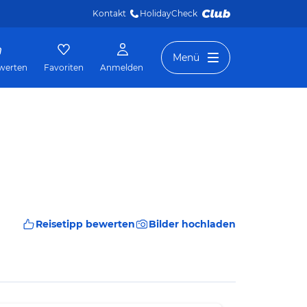
Kontakt
HolidayCheck 
Menü
werten
Favoriten
Anmelden
Reisetipp bewerten
Bilder hochladen