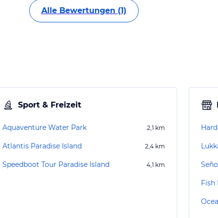
Alle Bewertungen (1)
Sport & Freizeit
Aquaventure Water Park
Hard
2,1
km
Atlantis Paradise Island
Lukka
2,4
km
Speedboot Tour Paradise Island
Seño
4,1
km
Fish
Ocea