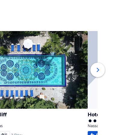
iff
Hotel El Greco
as
Nassau, Bahamas
4,0
/
6
96
%
5,0
/
6