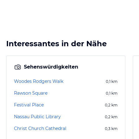
Interessantes in der Nähe
Sehenswürdigkeiten
Woodes Rodgers Walk
0,1
km
Rawson Square
0,1
km
Festival Place
0,2
km
Nassau Public Library
0,2
km
Christ Church Cathedral
0,3
km