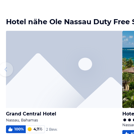
Bild melden
von PattyH
Hotel nähe Ole Nassau Duty Free 
Grand Central Hotel
Hote
Nassau, Bahamas
Nassa
100
%
4,7
/
6
2 Bew.
8