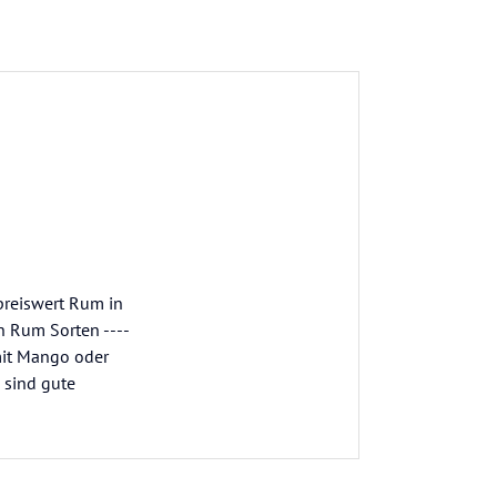
 preiswert Rum in
n Rum Sorten ----
mit Mango oder
h sind gute