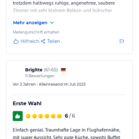
trotzdem halbwegs ruhige, angenehme, saubere
Zimmer mit sehr kleinem Balkon und hübscher
Aussicht, auch auf den Flughafen. Hotel hat am Dach
Mehr anzeigen
einen Pool, wo auch das Frühstück serviert wird. Ich
kann dazu nichts sagen, da ich schon sehr zeitig zum
Meilengutschrift erhalten
Flughafen musste. Warum? Der Domestic Airport von
Hilfreich
Teilen
Pt. Moresby ist der chaotischste und schlimmste, den
es gibt, Flüge werden dauernd gecancelt oder haben
grobe Verspätungen, ohne…
Brigitte
(
61-65
)
11
Bewertungen
Vor 3 Jahren • Alleinreisend im Juli 2023
Erste Wahl
6
/ 6
Einfach genial. Traumhafte Lage in Flughafennähe,
mit super Aussicht. Sehr gute Küche, sowohl Buffet