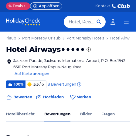
%
Deals
App öffnen
Kontakt
Hotel, Reiseziel
a Urlaub
Port Moresby Urlaub
Port Moresby Hotels
Hotel Airways
Hotel Airways
Jackson Parade, Jacksons International Airport, P.O. Box 1942
6610 Port Moresby Papua-Neuguinea
Auf Karte anzeigen
8
Bewertungen
100%
5,5
/ 6
Bewerten
Hochladen
Merken
Hotelübersicht
Bewertungen
Bilder
Fragen