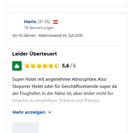
Mario
(
31-35
)
78
Bewertungen
Vor 10 Jahren • Alleinreisend im Juli 2015
Leider Überteuert
5,6
/ 6
Super Hotel mit angenehmer Atmosphäre. Also
Stopover Hotel oder für Geschäftsreisende super da
der Flughafen in der Nähe ist, aber leider nicht für
Urlaube zu empfehlen. Schöne und Riesige
Gartenanlage. mit nettem Pool. Ein Supermarkt ist
Mehr anzeigen
dem Hotel angeschlossen.