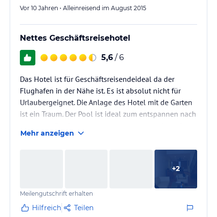
Vor 10 Jahren • Alleinreisend im August 2015
Nettes Geschäftsreisehotel
5,6
/ 6
Das Hotel ist für Geschäftsreisendeideal da der
Flughafen in der Nähe ist. Es ist absolut nicht für
Urlaubergeignet. Die Anlage des Hotel mit de Garten
ist ein Traum. Der Pool ist ideal zum entspannen nach
der Arbeit. Ein Supermarkt ist direkt in der Nähe. Es
Mehr anzeigen
gibt zwei Restaurants, die Auswahl ist riesig. Der
Qualität ausgezeichnet. Leider ist das Hotel trotz
seines Standards wie soviel in PNG absolut
+
2
überteuert.
Meilengutschrift erhalten
Hilfreich
Teilen