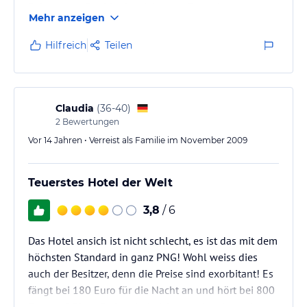
Relaxen am Pool in der siebenten Etage kann man
Mehr anzeigen
einen Blick auf das Flugfeld genießen. Im
angegliederten Gourmet-Restaurant „Bacchus"
Hilfreich
Teilen
servierte man uns ein feudales Abendessen mit
Thunfisch-Sashimi und gebratenem Baramundi-Filet
nebst passenden Getränken - angeblich die beste
Lokalität des Landes.
Claudia
(
36-40
)
2
Bewertungen
Vor 14 Jahren • Verreist als Familie im November 2009
Teuerstes Hotel der Welt
3,8
/ 6
Das Hotel ansich ist nicht schlecht, es ist das mit dem
höchsten Standard in ganz PNG! Wohl weiss dies
auch der Besitzer, denn die Preise sind exorbitant! Es
fängt bei 180 Euro für die Nacht an und hört bei 800
Euro auf. Diese Preise sind nicht angebracht und