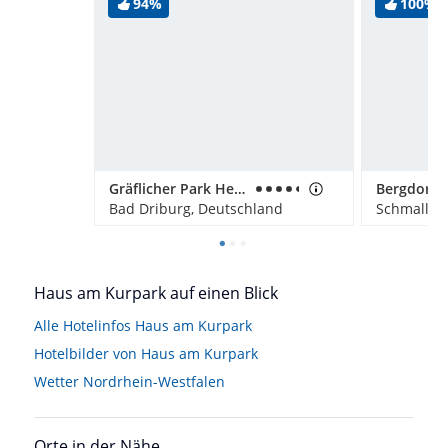
94%
100%
Gräflicher Park Health & Balance Resort
Bad Driburg, Deutschland
Schmallen
Haus am Kurpark auf einen Blick
Alle Hotelinfos Haus am Kurpark
Hotelbilder von Haus am Kurpark
Wetter Nordrhein-Westfalen
Orte in der Nähe