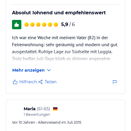
Abendbrot.
Wir waren im Haus am Kurpark immer sehr gut
Absolut lohnend und empfehlenswert
aufgehoben.
Nicht…
5,9
/ 6
Ich war eine Woche mit meinem Vater (82) in der
Feirenwohnung: sehr geräumig und modern und gut
ausgestattet. Ruhige Lage zur Südseite mit Loggia.
Trotz heißer Juli-Tage blieb es drinnen angenehm
kühl. Die günstige Lage zum traumhaften Park,
Mehr anzeigen
Bahnhof (Ausflug an die Weser), Restaurants und
Geschäften gestattet auch ohne Pkw kurze Wege. Bei
Hilfreich
Teilen
Fragen und Wünschen war immer jemand
ansprechbar, und es wurde schnell und freundlich
geholfen. Wir haben uns rundum wohlgefühlt und
prächtig erholt!
Maria
(
61-65
)
1
Bewertungen
Vor 10 Jahren • Alleinreisend im Juli 2015