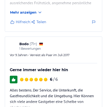
ausreichendes Frühstück, angenehme persönliche
Atmosphäre.
Mehr anzeigen
Das Hotel ist auch für einen längeren Aufenthalt
empfehlenswert.
Hilfreich
Teilen
Bodo
(
71+
)
1
Bewertungen
Vor 9 Jahren • Verreist als Paar im Juli 2017
Gerne immer wieder hier hin
6
/ 6
Alles bestens. Der Service, die Unterkunft, die
Gastfreundlichkeit und die Umgebung. Hier Können
sich viele andere Gastgeber eine Scheibe von