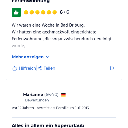
Ferienwohnung
6
/ 6
Wir waren eine Woche in Bad Driburg.
Wir hatten eine gechmackvoll eingerichtete
Ferienwohnung, die sogar zwischendurch gereinigt
wurde,
ein Handtuchwechsel erfolgte ebenfalls.
Mehr anzeigen
Brötchenservice hat prima funktioniert.
Sehr hilfsbereites und freundliches Personal.
Hilfreich
Teilen
Gute Infos zu Ausflugsmöglichkeiten und örtlichen
Restaurationsbetrieben erhalten.
Wohnung war gut ausgestattet. Sämtliche Wäsche
war vorhanden.
Marianne
(
66-70
)
Lift war vorhanden.
1
Bewertungen
Die Lage nur wenige Meter vom Eingang zum
Vor 12 Jahren • Verreist als Familie im Juli 2013
gräflichen Kurpark entfernt.
Der…
Alles in allem ein Superurlaub