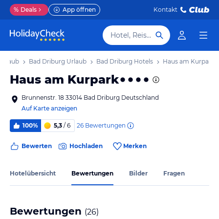
%
Deals
App öffnen
Kontakt
Hotel, Reiseziel
Urlaub
Bad Driburg Urlaub
Bad Driburg Hotels
Haus am Kurpark
Haus am Kurpark
Brunnenstr. 18 33014 Bad Driburg Deutschland
Auf Karte anzeigen
26
Bewertungen
100%
5,3
/ 6
Bewerten
Hochladen
Merken
Hotelübersicht
Bewertungen
Bilder
Fragen
Bewertungen
(
26
)