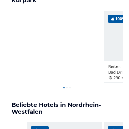
Kurpark
100%
Bad Dribu
290m
Beliebte Hotels in Nordrhein-
Westfalen