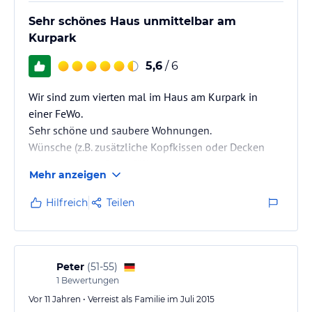
Sehr schönes Haus unmittelbar am
Kurpark
5,6
/ 6
Wir sind zum vierten mal im Haus am Kurpark in
einer FeWo.
Sehr schöne und saubere Wohnungen.
Wünsche (z.B. zusätzliche Kopfkissen oder Decken
usw.) werden sofort erfüllt.
Mehr anzeigen
Benutzung von Waschmaschiene und Trockner ist
auch möglich.
Hilfreich
Teilen
Was wir bei anderen FeWo noch nie hatten ist die
Reinigung der Wohnung inclusive Handtuchwechsel
alle
zwei Tage .
Peter
(
51-55
)
Und nicht zu vergessen der Brötchenservice, wenn
1
Bewertungen
man möchte auch Frühstück,Mittagstisch und
Vor 11 Jahren • Verreist als Familie im Juli 2015