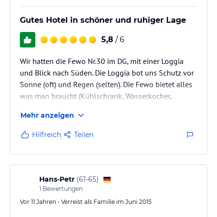
Gutes Hotel in schöner und ruhiger Lage
5,8
/ 6
Wir hatten die Fewo Nr.30 im DG, mit einer Loggia
und Blick nach Süden. Die Loggia bot uns Schutz vor
Sonne (oft) und Regen (selten). Die Fewo bietet alles
was man braucht (Kühlschrank, Wasserkocher,
Geschirr etc.) Wir haben den angebotenen
Mehr anzeigen
Frühstücksservice genutzt, WiFi ist vorhanden. Hotel
und Wohnung sind in einem guten und sauberen
Hilfreich
Teilen
Zustand.
Preis- Leistungsverhältnis gut bis sehr gut, Handy-
Empfang im E-Plus Netz gut.
Hans-Petr
(
61-65
)
1
Bewertungen
Vor 11 Jahren • Verreist als Familie im Juni 2015